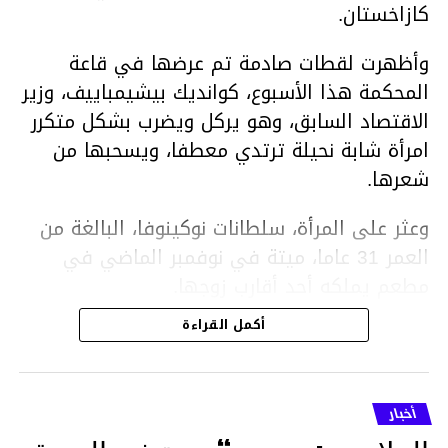
كازاخستان.
وأظهرت لقطات صادمة تم عرضها في قاعة
المحكمة هذا الأسبوع، كوانديك بيشيمباييف، وزير
الاقتصاد السابق، وهو يركل ويضرب بشكل متكرر
امرأة شابة نحيلة ترتدي معطفا، ويسحبها من
شعرها.
وعثر على المرأة، سلطانات نوكينوفا، البالغة من
العمر 31 عاما، ميتة في نوفمبر الماضي في
مطعم يملكه أحد أقارب زوجها.
أكمل القراءة
ووفقا لتقرير الطبيب الشرعي، توفيت نوكينوفا
متأثرة بصدمة في الدماغ، وكانت إحدى عظام
أنفها مكسورة وكانت هناك كدمات متعددة على
أخبار
وجهها ورأسها وذراعيها ويديها.