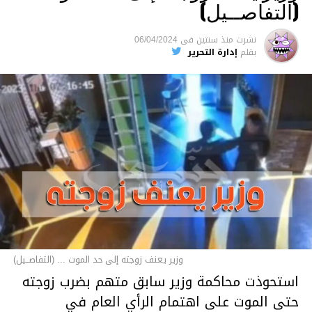
(التفاصــيل)
نشرت
منذ سنتين
فى
06/04/2024
بقلم
إدارة التحرير
وزير يعنف زوجته إلى حد الموت ... (التفاصــيل)
استحوذت محاكمة وزير سابق متهم بضرب زوجته
حتى الموت على اهتمام الرأي العام في