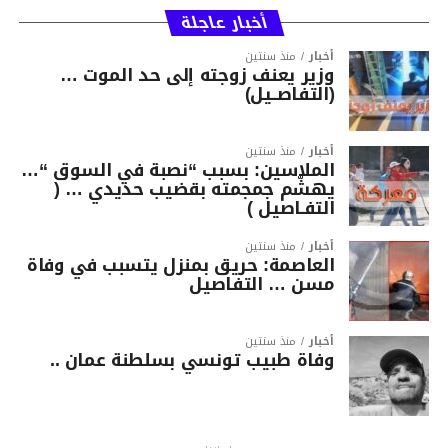
أخبار عاجلة
أخبار
منذ سنتين
وزير يعنف زوجته إلى حد الموت …
(التفاصــيل)
أخبار
منذ سنتين
الملاسين: بسبب “نصبة في السوق “…
يهشّم جمجمته بقضيب حديدي … (
التفـاصيل )
أخبار
منذ سنتين
العاصمة: حريق بمنزل يتسبب في وفاة
مسن … التفاصيل
أخبار
منذ سنتين
وفاة طبيب تونسي بسلطنة عمان ..