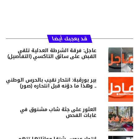
قد يعجبك أيضا
عاجل: فرقة الشرطة العدلية تلقي
القبض على سائق التاكسي (التفاصيل)
بير بورڨبة: انتحار نقيب بالحرس الوطني
.. وهذا ما دوّنه قبل انتحاره (صور)
العثور على جثة شاب مشنوق في
غابات الفحص
انتحار عروس شنقا وعائلتها تتهم