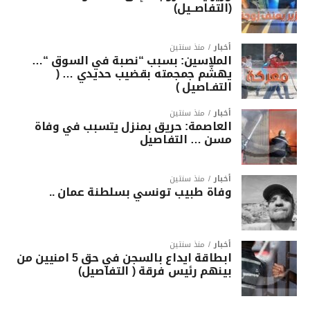
(التفاصــيل)
أخبار
منذ سنتين
الملاسين: بسبب “نصبة في السوق “…
يهشّم جمجمته بقضيب حديدي … (
التفـاصيل )
أخبار
منذ سنتين
العاصمة: حريق بمنزل يتسبب في وفاة
مسن … التفاصيل
أخبار
منذ سنتين
وفاة طبيب تونسي بسلطنة عمان ..
أخبار
منذ سنتين
ابطاقة ايداع بالسجن في حق 5 امنيين من
بينهم رئيس فرقة ( التفاصيل)