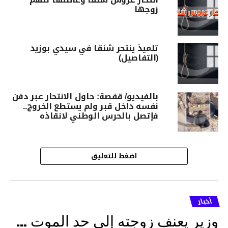
زوجها
تلميذ ينتحر شنقا في سيدي بوزيد
(التفاصيل)
بالفيديو/ قفصة: حاول الانتحار عبر دفن
نفسه داخل قبر ولم يستطع الخروج..
فإتصل بالحرس الوطني لانقاذه
اضغط للتعليق
أخبار
وزير يعنف زوجته إلى حد الموت …