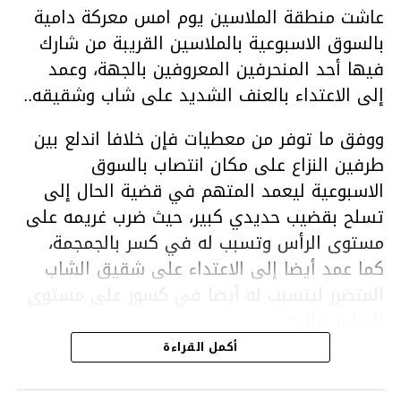
عاشت منطقة الملاسين يوم امس معركة دامية
بالسوق الاسبوعية بالملاسين القريبة من شارك
فيها أحد المنحرفين المعروفين بالجهة، وعمد
إلى الاعتداء بالعنف الشديد على شاب وشقيقه..
ووفق ما توفر من معطيات فإن خلافا اندلع بين
طرفين النزاع على مكان انتصاب بالسوق
الاسبوعية ليعمد المتهم في قضية الحال إلى
تسلح بقضيب حديدي كبير، حيث ضرب غريمه على
مستوى الرأس وتسبب له في كسر بالجمجمة،
كما عمد أيضا إلى الاعتداء على شقيق الشاب
المتضرر ليتسبب له أيضا في كسور على مستوى
السابق واليد.
هذا وقد تمكن أعوان مركز الأمن الوطني بحي
أكمل القراءة
هلال في توقيت قياسي من محاصرة المشتبه به
والقبض عليه وإحالته على التحقيق في خصوص