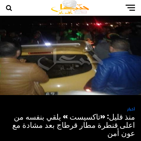
أخبار
منذ قليل: «تاكسيست » يلقي بنفسه من
اعلى قنطرة مطار قرطاج بعد مشادة مع
عون أمن