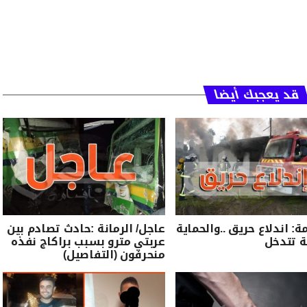
قد يعجبك أيضا
ة: اندلاع حريق ..والحماية
عاجل/ الرمانة :حادث تصادم بين
ة تتدخل
عربتي مترو بسبب براكاج نفذه
منحرفون (التفاصيل)