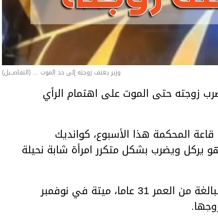
وزير يعنف زوجته إلى حد الموت ... (التفاصــيل)
ب زوجته حتى الموت على اهتمام الرأي
اعة المحكمة هذا الأسبوع، كوانديك
هو يركل ويضرب بشكل متكرر امرأة شابة نحيلة
وعثر على المرأة، سلطانات نوكينوفا، البالغة من العمر 31 عاما، ميتة في نوفمبر
وجها.