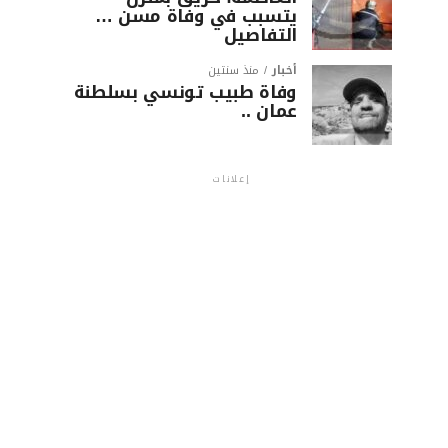
يتسبب في وفاة مسن …
التفاصيل
أخبار
منذ سنتين
وفاة طبيب تونسي بسلطنة
عمان ..
إعلانات