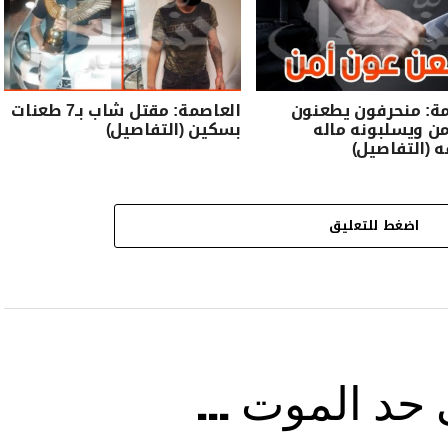
ة: منحرفون يطعنون
العاصمة: مقتل شاب بـ7 طعنات
ن ويسلبونه ماله
بسكين (التفاصيل)
 (التفاصيل)
اضغط للتعليق
ى حد الموت …