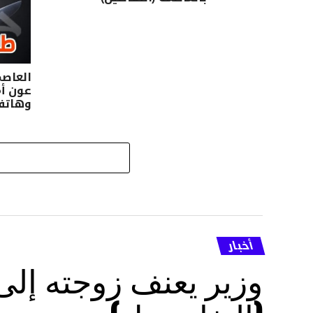
العاصم
عون أم
وهاتفه
أخبار
وزير يعنف زوجته إل