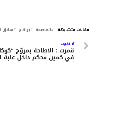
مقالات متشابهة:
العاصمة
براكاج
سائق ت
لا تفوت
قمرت : الاطاحة بمروّج “كوكا
في كمين محكم داخل علبة لي