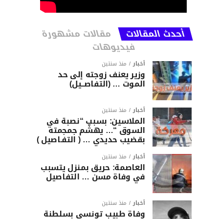
أحدث المقالات
مقالات مشهورة
فيديوهات
أخبار
منذ سنتين
وزير يعنف زوجته إلى حد
الموت … (التفاصــيل)
أخبار
منذ سنتين
الملاسين: بسبب “نصبة في
السوق “… يهشّم جمجمته
بقضيب حديدي … ( التفـاصيل )
أخبار
منذ سنتين
العاصمة: حريق بمنزل يتسبب
في وفاة مسن … التفاصيل
أخبار
منذ سنتين
وفاة طبيب تونسي بسلطنة