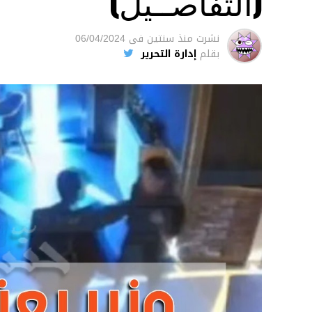
(التفاصــيل)
نشرت
منذ سنتين
فى
06/04/2024
بقلم
إدارة التحرير