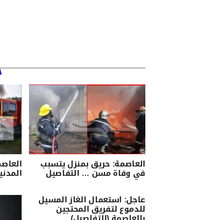
العاصمة: حريق بمنزل يتسبب
العاصم
في وفاة مسن … التفاصيل
المدني
عاجل: استعمال الغاز المسيل
للدموع لتفريق المحتجين
بالعاصمة (التفاصيل)