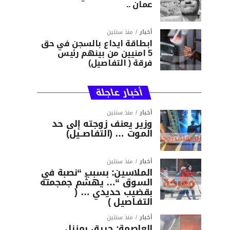
عمان ..
أخبار
منذ سنتين
ابطاقة ايداع بالسجن في حق
5 امنيين من بينهم رئيس
فرقة ( التفاصيل)
أخبار عاجلة
أخبار
منذ سنتين
وزير يعنف زوجته إلى حد
الموت … (التفاصــيل)
أخبار
منذ سنتين
الملاسين: بسبب “نصبة في
السوق “… يهشّم جمجمته
بقضيب حديدي … (
التفـاصيل )
أخبار
منذ سنتين
العاصمة: حريق بمنزل