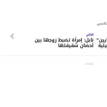
اكسي
التالي
يين”
نابل: إمرأة تضبط زوجها بين
لية
أحضان شقيقتها
إعلانات