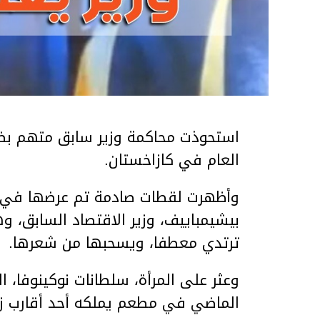
استحوذت محاكمة وزير سابق متهم بضر
العام في كازاخستان.
وأظهرت لقطات صادمة تم عرضها في ق
بيشيمباييف، وزير الاقتصاد السابق، و
ترتدي معطفا، ويسحبها من شعرها.
الماضي في مطعم يملكه أحد أقارب ز