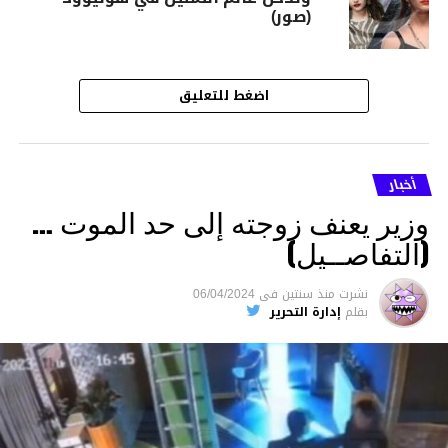
(صور)
اضغط للتعليق
أخبار
وزير يعنف زوجته إلى حد الموت …
(التفاصــيل)
نشرت
منذ سنتين
فى
06/04/2024
بقلم
إدارة التحرير