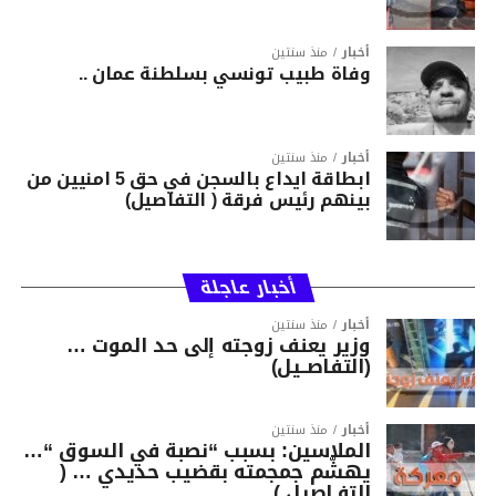
أخبار
منذ سنتين
وفاة طبيب تونسي بسلطنة عمان ..
أخبار
منذ سنتين
ابطاقة ايداع بالسجن في حق 5 امنيين من
بينهم رئيس فرقة ( التفاصيل)
أخبار عاجلة
أخبار
منذ سنتين
وزير يعنف زوجته إلى حد الموت …
(التفاصــيل)
أخبار
منذ سنتين
الملاسين: بسبب “نصبة في السوق “…
يهشّم جمجمته بقضيب حديدي … (
التفـاصيل )