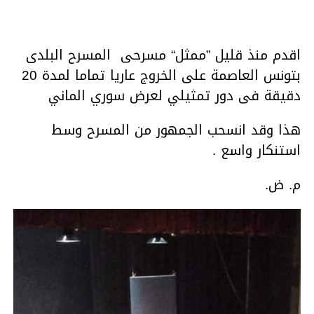
اقدم منذ قليل ”ممثل“ مسرحی المسرح البلدی
بتونس العاصمة على الخروج عاریا تماما لمدة 20
دقيقة فی دور تمثیلي لعرض سوري الماني
هذا وقد انسحب الجمهور من المسرح وسط
استنکار واسع .
م. ض.