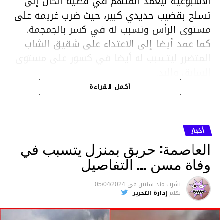
الاسبوعية ليعمد المتهم في قضية الحال إلى
تسلح بقضيب حديدي كبير، حيث ضرب غريمه على
مستوى الرأس وتسبب له في كسر بالجمجمة،
كما عمد أيضا إلى الاعتداء على شقيق الشاب
المتضرر ليتسبب له أيضا في كسور على مستوى
السابق واليد.
هذا وقد تمكن أعوان مركز الأمن الوطني بحي
أكمل القراءة
هلال في توقيت قياسي من محاصرة المشتبه به
والقبض عليه وإحالته على التحقيق في خصوص
ما نُسبه إليه.
أخبار
العاصمة: حريق بمنزل يتسبب في
وفاة مسن … التفاصيل
متابعة
نشرت
منذ سنتين
فى
05/04/2024
بقلم
إدارة التحرير
قسم الاخبار