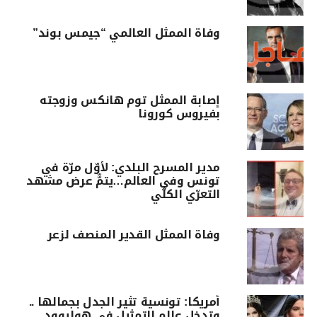
وفاة الممثل العالمي “جيمس بوند”
إصابة الممثل توم هانكس وزوجته
بفيروس كورونا
مدير المسرح البلدي: لأوّل مرّة في
تونس وفي العالم…يتمّّ عرض مشهد
التعرّي الكلّي
وفاة الممثل القدير المنصف لزعر
أمريكا: تونسية تثير الجدل بجمالها ..
وتدخل عالم التمثيل في هوليوود