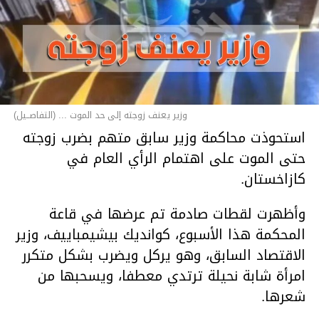
وزير يعنف زوجته إلى حد الموت ... (التفاصــيل)
استحوذت محاكمة وزير سابق متهم بضرب زوجته
حتى الموت على اهتمام الرأي العام في
كازاخستان.
وأظهرت لقطات صادمة تم عرضها في قاعة
المحكمة هذا الأسبوع، كوانديك بيشيمباييف، وزير
الاقتصاد السابق، وهو يركل ويضرب بشكل متكرر
امرأة شابة نحيلة ترتدي معطفا، ويسحبها من
شعرها.