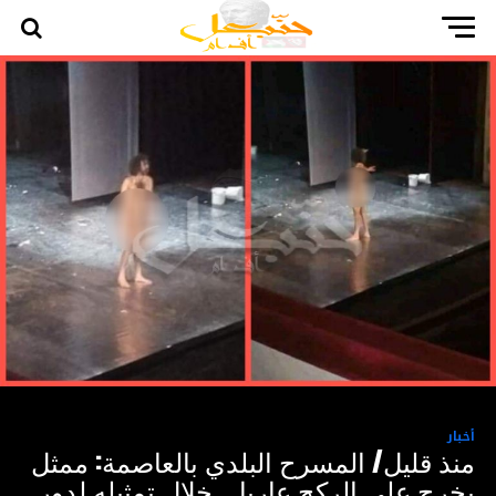
أخبار
منذ قليل/ المسرح البلدي بالعاصمة: ممثل
يخرج على الركح عاريا .. خلال تمثيله لدور