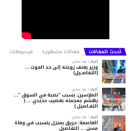
أحدث المقالات
مقالات مشهورة
فيديوهات
أخبار
منذ سنتين
وزير يعنف زوجته إلى حد الموت …
(التفاصــيل)
أخبار
منذ سنتين
الملاسين: بسبب “نصبة في السوق “…
يهشّم جمجمته بقضيب حديدي … (
التفـاصيل )
أخبار
منذ سنتين
العاصمة: حريق بمنزل يتسبب في وفاة
مسن … التفاصيل