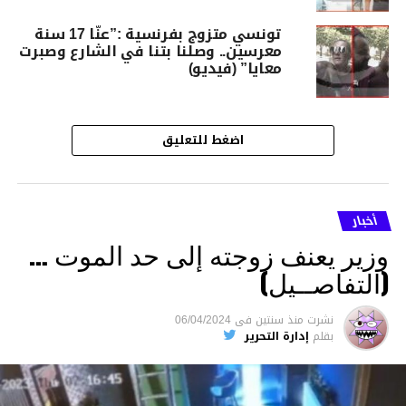
تونسي متزوج بفرنسية :”عنّا 17 سنة
معرسين.. وصلنا بتنا في الشارع وصبرت
معايا” (فيديو)
اضغط للتعليق
أخبار
وزير يعنف زوجته إلى حد الموت …
(التفاصــيل)
نشرت
منذ سنتين
فى
06/04/2024
بقلم
إدارة التحرير