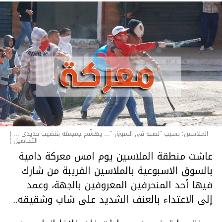
الملاسين: بسبب "نصبة في السوق "... يهشّم جمجمته بقضيب حديدي ... (
التفـاصيل )
عاشت منطقة الملاسين يوم امس معركة دامية
بالسوق الاسبوعية بالملاسين القريبة من شارك
فيها أحد المنحرفين المعروفين بالجهة، وعمد
إلى الاعتداء بالعنف الشديد على شاب وشقيقه..