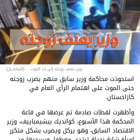
وزير يعنف زوجته إلى حد الموت ... (التفاصــيل)
استحوذت محاكمة وزير سابق متهم بضرب زوجته
حتى الموت على اهتمام الرأي العام في
كازاخستان.
وأظهرت لقطات صادمة تم عرضها في قاعة
المحكمة هذا الأسبوع، كوانديك بيشيمباييف، وزير
الاقتصاد السابق، وهو يركل ويضرب بشكل متكرر
امرأة شابة نحيلة ترتدي معطفا، ويسحبها من