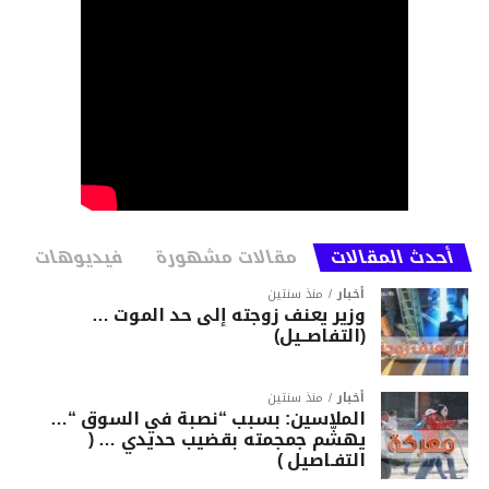
أحدث المقالات
مقالات مشهورة
فيديوهات
أخبار
منذ سنتين
وزير يعنف زوجته إلى حد الموت …
(التفاصــيل)
أخبار
منذ سنتين
الملاسين: بسبب “نصبة في السوق “…
يهشّم جمجمته بقضيب حديدي … (
التفـاصيل )