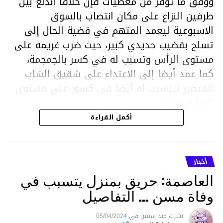
ووفق ما توفر من معطيات فإن خلافا اندلع بين
طرفين النزاع على مكان انتصاب بالسوق
الاسبوعية ليعمد المتهم في قضية الحال إلى
تسلح بقضيب حديدي كبير، حيث ضرب غريمه على
مستوى الرأس وتسبب له في كسر بالجمجمة،
كما عمد أيضا إلى الاعتداء على شقيق الشاب
المتضرر ليتسبب له أيضا في كسور على مستوى
السابق واليد.
هذا وقد تمكن أعوان مركز الأمن الوطني بحي
أكمل القراءة
هلال في توقيت قياسي من محاصرة المشتبه به
والقبض عليه وإحالته على التحقيق في خصوص
ما نُسبه إليه.
أخبار
العاصمة: حريق بمنزل يتسبب في
وفاة مسن … التفاصيل
متابعة
نشرت
منذ سنتين
فى
05/04/2024