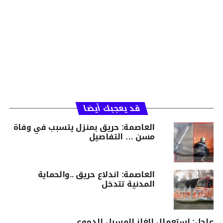
قد يعجبك أيضا
العاصمة: حريق بمنزل يتسبب في وفاة
مسن … التفاصيل
العاصمة: اندلاع حريق ..والحماية
المدنية تتدخل
عاجل: استعمال الغاز المسيل للدموع