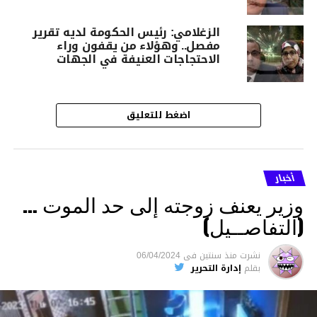
الزغلامي: رئيس الحكومة لديه تقرير
مفصل.. وهؤلاء من يقفون وراء
الاحتجاجات العنيفة في الجهات
اضغط للتعليق
أخبار
وزير يعنف زوجته إلى حد الموت …
(التفاصــيل)
نشرت
منذ سنتين
فى
06/04/2024
بقلم
إدارة التحرير