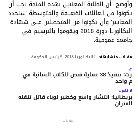
وأوضح أن الطلبة المعنيين بهذه المنحة يجب أن
يكونوا من العائلات الضعيفة والمتوسطة ‘سنحدد
المعايير’ وأن يكونوا من المتحصلين على شهادة
البكالوريا دورة 2018 ويقوموا بالترسيم في
جامعة عمومية.
مقالات متشابهة:
البكالوريا 2018
رئيس الحكومة
لتالي
بنزرت: تنفيذ 38 عملية قنص للكلاب السائبة في
وم واحد
لا تفوت
بريطانيا: انتشار واسع وخطير لوباء قاتل تنقله
الفئران
إعلانات