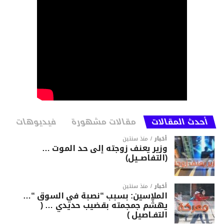
أحدث المقالات
مقالات مشهورة
فيديوهات
أخبار
منذ سنتين
وزير يعنف زوجته إلى حد الموت …
(التفاصــيل)
أخبار
منذ سنتين
الملاسين: بسبب “نصبة في السوق “…
يهشّم جمجمته بقضيب حديدي … (
التفـاصيل )