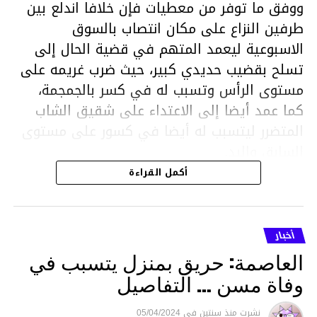
ووفق ما توفر من معطيات فإن خلافا اندلع بين
طرفين النزاع على مكان انتصاب بالسوق
الاسبوعية ليعمد المتهم في قضية الحال إلى
تسلح بقضيب حديدي كبير، حيث ضرب غريمه على
مستوى الرأس وتسبب له في كسر بالجمجمة،
كما عمد أيضا إلى الاعتداء على شقيق الشاب
المتضرر ليتسبب له أيضا في كسور على مستوى
السابق واليد.
هذا وقد تمكن أعوان مركز الأمن الوطني بحي
أكمل القراءة
هلال في توقيت قياسي من محاصرة المشتبه به
والقبض عليه وإحالته على التحقيق في خصوص
ما نُسبه إليه.
أخبار
العاصمة: حريق بمنزل يتسبب في
وفاة مسن … التفاصيل
متابعة
نشرت
منذ سنتين
فى
05/04/2024