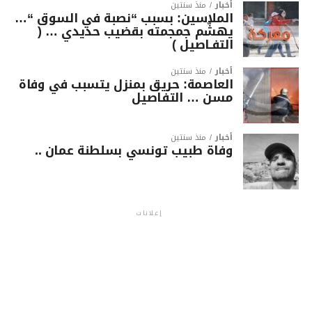
أخبار
منذ سنتين
الملاسين: بسبب “نصبة في السوق “…
يهشّم جمجمته بقضيب حديدي … (
التفـاصيل )
أخبار
منذ سنتين
العاصمة: حريق بمنزل يتسبب في وفاة
مسن … التفاصيل
أخبار
منذ سنتين
وفاة طبيب تونسي بسلطنة عمان ..
إعلانات