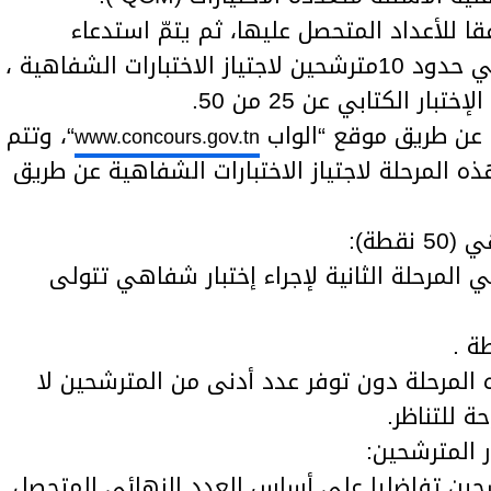
قا للأعداد المتحصل عليها، ثم يتمّ استدعاء
المتحصّلين على المراتب الأولى في حدود 10مترشحين لاجتياز الاختبارات الشفاهية ،
ر الكتابي عن 25 من 50.
ية عن طريق موقع “الواب
“، وتتم
www.concours.gov.tn
 المرحلة لاجتياز الاختبارات الشفاهية عن طريق
 المرحلة الثانية لإجراء إختبار شفاهي تتولى
ه المرحلة دون توفر عدد أدنى من المترشحين لا
 للتناظر.
رشحين تفاضليا على أساس العدد النهائي المتحصل