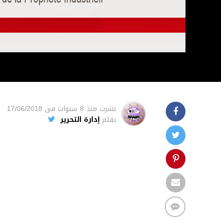
نشرت
منذ 8 سنوات
فى
17/06/2018
بقلم
إدارة التحرير