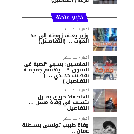
فرقة ( التفاصيل)
أخبار عاجلة
أخبار
منذ سنتين
وزير يعنف زوجته إلى حد
الموت … (التفاصــيل)
أخبار
منذ سنتين
الملاسين: بسبب “نصبة في
السوق “… يهشّم جمجمته
بقضيب حديدي … (
التفـاصيل )
أخبار
منذ سنتين
العاصمة: حريق بمنزل
يتسبب في وفاة مسن …
التفاصيل
أخبار
منذ سنتين
وفاة طبيب تونسي بسلطنة
عمان ..