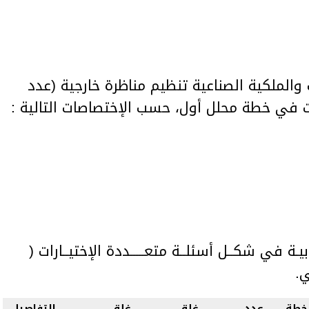
الملكية الصناعية تنظيم مناظرة خارجية (عدد
بيـة في شكــل أسئلــة متعـــــددة الإختيــارات (
خطة
عدد
غلق
غلق
التفاصيل