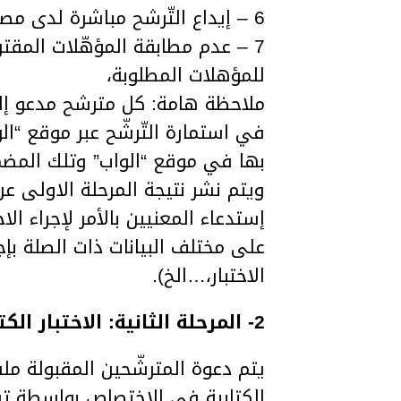
6 – إيداع التّرشح مباشرة لدى مصالح المعهد ،
7 – عدم مطابقة المؤهّلات المقت
للمؤهلات المطلوبة،
ملاحظة هامة: كل مترشح مدعو إلى 
في استمارة التّرشّح عبر موقع “ال
بها في موقع “الواب” وتلك المضمنة
ويتم نشر نتيجة المرحلة الاولى ع
إستدعاء المعنيين بالأمر لإجراء ا
على مختلف البيانات ذات الصلة بإجر
الاختبار،…الخ).
2- المرحلة الثانية: الاختبار الكتابي (50 نقطة):
يتم دعوة المترشّحين المقبولة ملف
الكتابية في الاختصاص بواسطة تقنية 