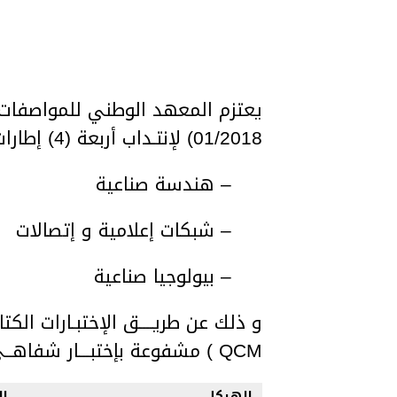
يعتزم المعهد الوطني للمواصفات و
01/2018) لإنتـداب أربعة (4) إطارات في خطة محلل أول، حسب الإختصاصات التالية :
– هندسة صناعية
– شبكات إعلامية و إتصالات
– بيولوجيا صناعية
و ذلك عن طريــــق الإختبـارات الكتا
QCM ) مشفوعة بإختبـــار شفاهــي.
الهيكل
ال