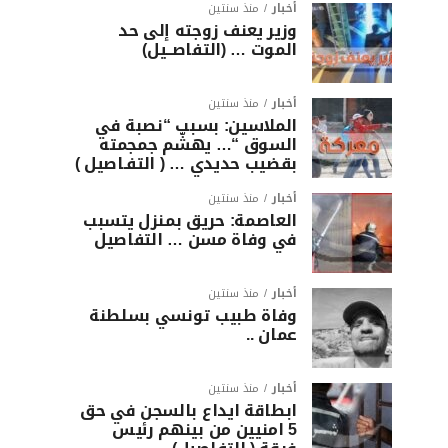
أخبار
منذ سنتين
وزير يعنف زوجته إلى حد
الموت … (التفاصــيل)
أخبار
منذ سنتين
الملاسين: بسبب “نصبة في
السوق “… يهشّم جمجمته
بقضيب حديدي … ( التفـاصيل )
أخبار
منذ سنتين
العاصمة: حريق بمنزل يتسبب
في وفاة مسن … التفاصيل
أخبار
منذ سنتين
وفاة طبيب تونسي بسلطنة
عمان ..
أخبار
منذ سنتين
ابطاقة ايداع بالسجن في حق
5 امنيين من بينهم رئيس