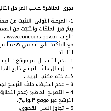
تجرى المناظرة حسب المراحل التالي
1- المرحلة الأولى: التثبت من صحة الوثائق المكونة للملف:
يتمّ فرز الملفّات والتّثبّت من الم
“الواب”
www.concours.gov.tn
،
مع التأكيد على أنه في هذه المرحل
التالية:
1- عدم التسجيل عبر موقع ” الواب
2 – إرسال ملفّ الترشح خارج الآج
ذلك ختم مكتب البريد ،
3 – عدم استيفاء ملفّ التّرشح لجميع الوثائق المطلوبة،
4 – التصريح الخاطئ (عدم التطاب
الترشح عبر موقع “الواب”)،
5 – تجاوز السن القصوى،