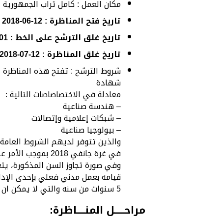
مكان العمل : كامل تراب الجمهورية
تاريخ فتح المناظرة : 12-06-2018
تاريخ غلق الترشح على الخط : 01-07-2018
تاريخ غلق المناظرة : 12-07-2018
شروط الترشح : تفتح هذه المناظرة 
شهادة
معادلة في الاختصاصاصات التالية :
– هندسة صناعية
– شبكات إعلامية وإتصالات
– بيولوجيا صناعية
والذين تتوفر لديهم الشروط العامة للا
في غرة جانفي 2018 بموجب الأمر عدد 1031 لسنة 2006 المؤرخ في 13 أفريل 2006.
وفي صورة تجاوز السن المذكورة، يت
قيامه بعمل مدني فعلي بإحدى الإدا
5 سنوات من سنه والتي لا يمكن ان تتجاوز في كل الحالات 45 سنة بتاريخ غرة جانفي 2018.
مراحـــــل المنــــاظرة: