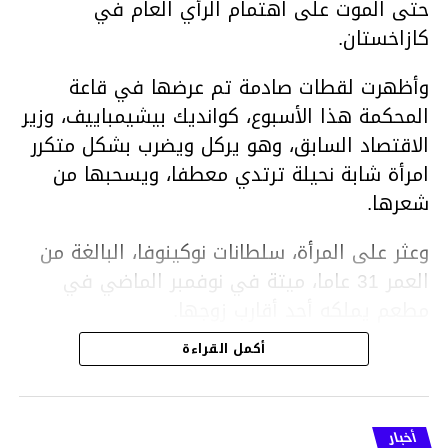
حتى الموت على اهتمام الرأي العام في
كازاخستان.
وأظهرت لقطات صادمة تم عرضها في قاعة
المحكمة هذا الأسبوع، كوانديك بيشيمباييف، وزير
الاقتصاد السابق، وهو يركل ويضرب بشكل متكرر
امرأة شابة نحيلة ترتدي معطفا، ويسحبها من
شعرها.
وعثر على المرأة، سلطانات نوكينوفا، البالغة من
العمر 31 عاما، ميتة في نوفمبر الماضي في
مطعم يملكه أحد أقارب زوجها.
أكمل القراءة
ووفقا لتقرير الطبيب الشرعي، توفيت نوكينوفا
متأثرة بصدمة في الدماغ، وكانت إحدى عظام
أنفها مكسورة وكانت هناك كدمات متعددة على
أخبار
وجهها ورأسها وذراعيها ويديها.