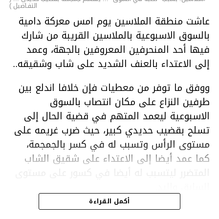
التفـاصيل )
عاشت منطقة الملاسين يوم امس معركة دامية
بالسوق الاسبوعية بالملاسين القريبة من شارك
فيها أحد المنحرفين المعروفين بالجهة، وعمد
إلى الاعتداء بالعنف الشديد على شاب وشقيقه..
ووفق ما توفر من معطيات فإن خلافا اندلع بين
طرفين النزاع على مكان انتصاب بالسوق
الاسبوعية ليعمد المتهم في قضية الحال إلى
تسلح بقضيب حديدي كبير، حيث ضرب غريمه على
مستوى الرأس وتسبب له في كسر بالجمجمة،
كما عمد أيضا إلى الاعتداء على شقيق الشاب
المتضرر ليتسبب له أيضا في كسور على مستوى
السابق واليد.
هذا وقد تمكن أعوان مركز الأمن الوطني بحي
أكمل القراءة
هلال في توقيت قياسي من محاصرة المشتبه به