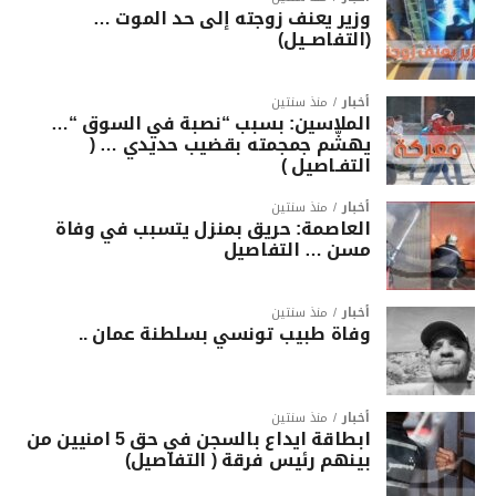
وزير يعنف زوجته إلى حد الموت …
(التفاصــيل)
أخبار
منذ سنتين
الملاسين: بسبب “نصبة في السوق “…
يهشّم جمجمته بقضيب حديدي … (
التفـاصيل )
أخبار
منذ سنتين
العاصمة: حريق بمنزل يتسبب في وفاة
مسن … التفاصيل
أخبار
منذ سنتين
وفاة طبيب تونسي بسلطنة عمان ..
أخبار
منذ سنتين
ابطاقة ايداع بالسجن في حق 5 امنيين من
بينهم رئيس فرقة ( التفاصيل)