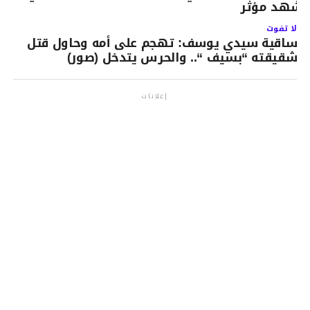
شهد مؤثر
لا تفوت
ساقية سيدي يوسف: تهجم على أمه وحاول قتل
شقيقته “بسيف “.. والحرس يتدخل (صور)
إعلانات