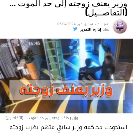
وزير يعنف زوجته إلى حد الموت …
(التفاصــيل)
نشرت
منذ سنتين
فى
06/04/2024
بقلم
إدارة التحرير
وزير يعنف زوجته إلى حد الموت ... (التفاصــيل)
استحوذت محاكمة وزير سابق متهم بضرب زوجته