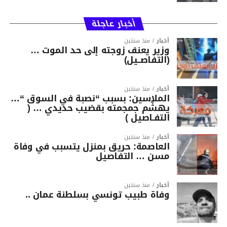
أخبار عاجلة
أخبار
منذ سنتين
وزير يعنف زوجته إلى حد الموت …
(التفاصــيل)
أخبار
منذ سنتين
الملاسين: بسبب “نصبة في السوق “…
يهشّم جمجمته بقضيب حديدي … (
التفـاصيل )
أخبار
منذ سنتين
العاصمة: حريق بمنزل يتسبب في وفاة
مسن … التفاصيل
أخبار
منذ سنتين
وفاة طبيب تونسي بسلطنة عمان ..