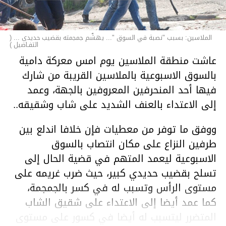
الملاسين: بسبب "نصبة في السوق "... يهشّم جمجمته بقضيب حديدي ... (
التفـاصيل )
عاشت منطقة الملاسين يوم امس معركة دامية
بالسوق الاسبوعية بالملاسين القريبة من شارك
فيها أحد المنحرفين المعروفين بالجهة، وعمد
إلى الاعتداء بالعنف الشديد على شاب وشقيقه..
ووفق ما توفر من معطيات فإن خلافا اندلع بين
طرفين النزاع على مكان انتصاب بالسوق
الاسبوعية ليعمد المتهم في قضية الحال إلى
تسلح بقضيب حديدي كبير، حيث ضرب غريمه على
مستوى الرأس وتسبب له في كسر بالجمجمة،
كما عمد أيضا إلى الاعتداء على شقيق الشاب
المتضرر ليتسبب له أيضا في كسور على مستوى