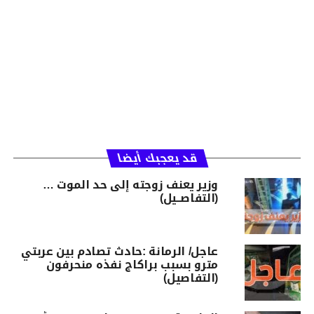
قد يعجبك أيضا
وزير يعنف زوجته إلى حد الموت …
(التفاصــيل)
عاجل/ الرمانة :حادث تصادم بين عربتي
مترو بسبب براكاج نفذه منحرفون
(التفاصيل)