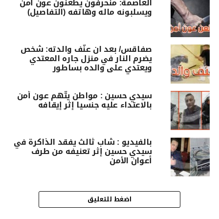
العاصمة: منحرفون يطعنون عون أمن
ويسلبونه ماله وهاتفه (التفاصيل)
صفاقس/ بعد ان عنّف والدته: شخص
يضرم النار في منزل جاره المعتدي
ويعتدي على والده بساطور
سيدي حسين : مواطن يتّهم عون أمن
بالاعتداء عليه جنسيا إثر إيقافه
بالفيديو : شاب ثالث يفقد الذاكرة في
سيدي حسين إثر تعنيفه من طرف
أعوان الأمن
اضغط للتعليق