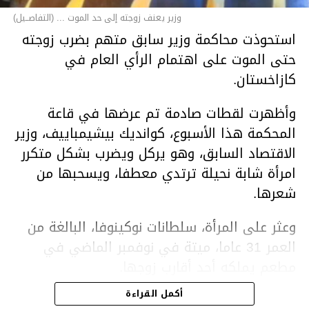
وزير يعنف زوجته إلى حد الموت ... (التفاصــيل)
استحوذت محاكمة وزير سابق متهم بضرب زوجته
حتى الموت على اهتمام الرأي العام في
كازاخستان.
وأظهرت لقطات صادمة تم عرضها في قاعة
المحكمة هذا الأسبوع، كوانديك بيشيمباييف، وزير
الاقتصاد السابق، وهو يركل ويضرب بشكل متكرر
امرأة شابة نحيلة ترتدي معطفا، ويسحبها من
شعرها.
وعثر على المرأة، سلطانات نوكينوفا، البالغة من
العمر 31 عاما، ميتة في نوفمبر الماضي في
مطعم يملكه أحد أقارب زوجها.
أكمل القراءة
ووفقا لتقرير الطبيب الشرعي، توفيت نوكينوفا