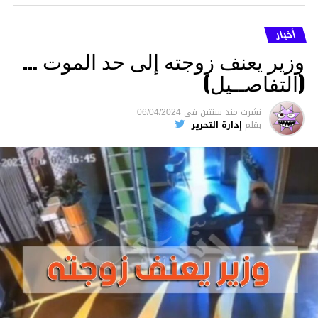
أخبار
وزير يعنف زوجته إلى حد الموت …
(التفاصــيل)
نشرت
منذ سنتين
فى
06/04/2024
بقلم
إدارة التحرير