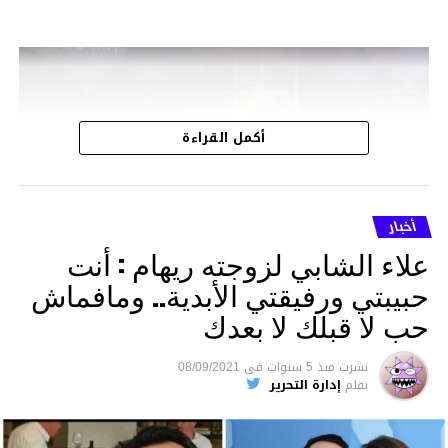
مشغل
الفيديو
أكمل القراءة
أخبار
علاء الشابي لزوجته ريهام : أنت
حبيبتي ورفيقتي الأبدية.. ومافماش
حب لا قبلك لا بعدك
نشرت
منذ 5 سنوات
فى
08/09/2021
بقلم
إدارة التحرير
00:41
00:00