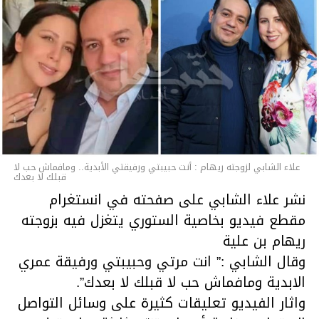
متابعة
قسم الاخبـار
علاء الشابي لزوجته ريهام : أنت حبيبتي ورفيقتي الأبدية.. ومافماش حب لا
قبلك لا بعدك
نشر علاء الشابي على صفحته في انستغرام
مقطع فيديو بخاصية الستوري يتغزل فيه بزوجته
ريهام بن علية
وقال الشابي :” انت مرتي وحبيبتي ورفيقة عمري
الابدية ومافماش حب لا قبلك لا بعدك”.
واثار الفيديو تعليقات كثيرة على وسائل التواصل