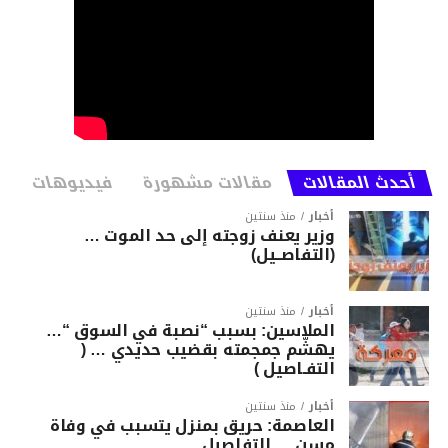
أحدث المقالات
مقالات مشهورة
فيديوهات
أخبار
منذ سنتين
وزير يعنف زوجته إلى حد الموت …
(التفاصــيل)
أخبار
منذ سنتين
الملاسين: بسبب “نصبة في السوق “…
يهشّم جمجمته بقضيب حديدي … (
التفـاصيل )
أخبار
منذ سنتين
العاصمة: حريق بمنزل يتسبب في وفاة
مسن … التفاصيل