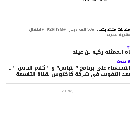
مقالات متشابهة:
50 الف دينار
K2RHYM
اطفال
قرية قمرت
لتالي
فاة الممثلة زكية بن عياد
لا تفوت
الاستغناء على برنامج ” لاباس” و ” كلام الناس ” ..
بعد التفويت في شركة كاكتوس لقناة التاسعة
إعلانات