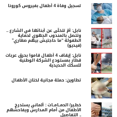
تسجيل وفاة 4 أطفال بفيروس كورونا
نابل: أمّ تتخلّى عن أبنائها في الشارع ..
وتتصل بالمندوب الجهوي لحماية
الطفولة “ما حاجتيش بيهم صغاري”
(فيديو)
نابل: إيقاف 4 أطفال قاموا بحرق عربات
قطار بمستودع الشركة الوطنية
للسكك الحديدية
تطاوين: حملة مجانية لختان الأطفال
خطـير/ الحمــامــات : ألماني يستدرج
الأطفال من أمام المدارس ويفاحشهم
.. التفاصيل