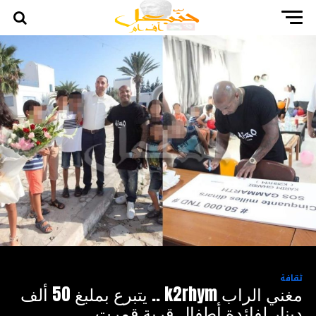
ثقافة
مغني الراب k2rhym .. يتبرع بملبغ 50 ألف
دينار لفائدة أطفال قرية قمرت