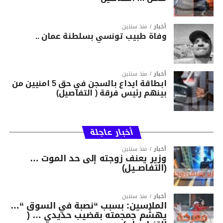
أخبار
منذ سنتين
وفاة طبيب تونسي بسلطنة عمان ..
أخبار
منذ سنتين
ابطاقة ايداع بالسجن في حق 5 امنيين من
بينهم رئيس فرقة ( التفاصيل)
أخبار عاجلة
أخبار
منذ سنتين
وزير يعنف زوجته إلى حد الموت …
(التفاصــيل)
أخبار
منذ سنتين
الملاسين: بسبب “نصبة في السوق “…
يهشّم جمجمته بقضيب حديدي … (