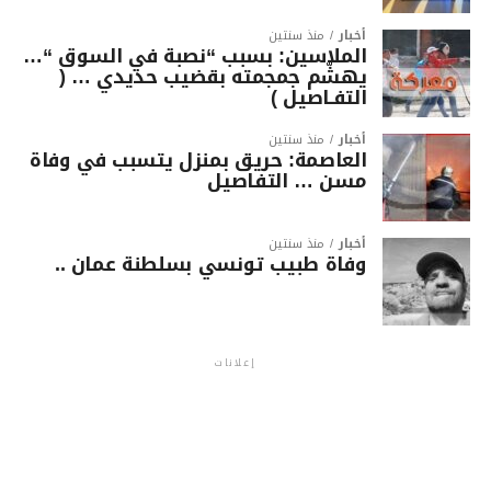
أخبار
منذ سنتين
الملاسين: بسبب “نصبة في السوق “…
يهشّم جمجمته بقضيب حديدي … (
التفـاصيل )
أخبار
منذ سنتين
العاصمة: حريق بمنزل يتسبب في وفاة
مسن … التفاصيل
أخبار
منذ سنتين
وفاة طبيب تونسي بسلطنة عمان ..
إعلانات