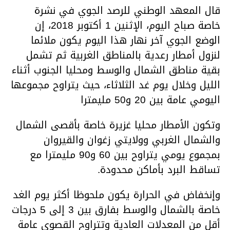
قال المعهد الوطني للرصد الجوي في نشرة
خاصة صباح اليوم، الإثنين 1 أكتوبر 2018، إن
الوضع الجوي آخر نهار هذا اليوم يكون ملائما
لنزول أمطار رعدية بالمناطق الغربية ثم تشمل
بقية مناطق الشمال والوسط ومحليا الجنوب أثناء
الليل وخلال يوم غد الثلاثاء، حيث يتراوح مجموعها
اليومي عامة بين 20 و50 مليمترا
وتكون الأمطار محليا غزيرة خاصة بأقصى الشمال
والشمال الغربي وولايتي زغوان والقيروان
بمجموع يومي يتراوح بين 60 و90 مليمترا مع
تساقط البرد بأماكن محدودة.
وإنخفاض في الحرارة يكون ملحوظا أكثر يوم الغد
خاصة بالشمال والوسط بفارق بين 3 إلى 5 درجات
أقل من المعدلات العادية وتتراوح القصوى عامة