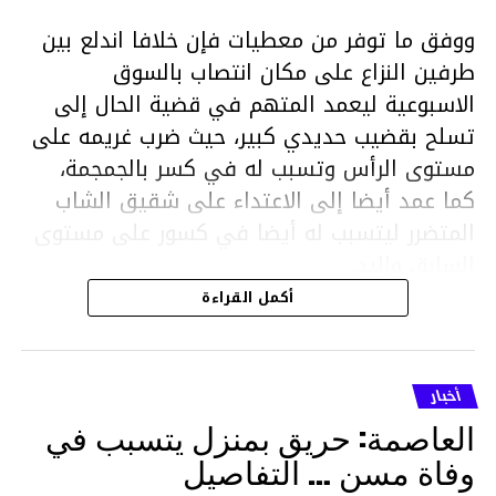
ووفق ما توفر من معطيات فإن خلافا اندلع بين
طرفين النزاع على مكان انتصاب بالسوق
الاسبوعية ليعمد المتهم في قضية الحال إلى
تسلح بقضيب حديدي كبير، حيث ضرب غريمه على
مستوى الرأس وتسبب له في كسر بالجمجمة،
كما عمد أيضا إلى الاعتداء على شقيق الشاب
المتضرر ليتسبب له أيضا في كسور على مستوى
السابق واليد.
هذا وقد تمكن أعوان مركز الأمن الوطني بحي
أكمل القراءة
هلال في توقيت قياسي من محاصرة المشتبه به
والقبض عليه وإحالته على التحقيق في خصوص
ما نُسبه إليه.
أخبار
العاصمة: حريق بمنزل يتسبب في
وفاة مسن … التفاصيل