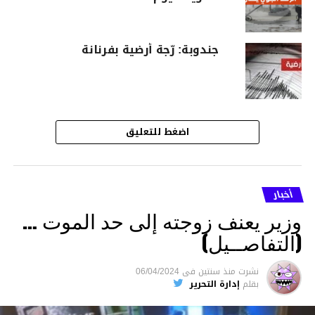
جندوبة: رّجة أرضية بفرنانة
اضغط للتعليق
أخبار
وزير يعنف زوجته إلى حد الموت …
(التفاصــيل)
نشرت
منذ سنتين
فى
06/04/2024
بقلم
إدارة التحرير