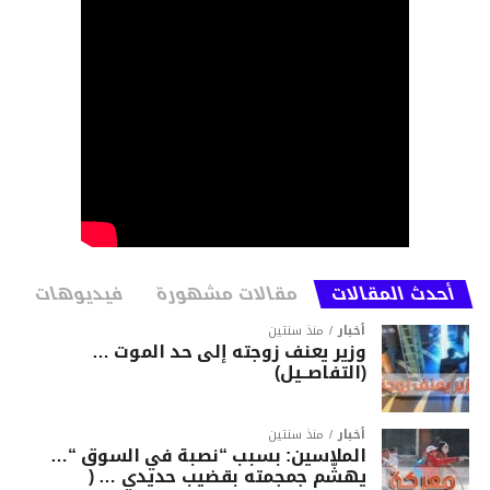
أحدث المقالات
مقالات مشهورة
فيديوهات
أخبار
منذ سنتين
وزير يعنف زوجته إلى حد الموت …
(التفاصــيل)
أخبار
منذ سنتين
الملاسين: بسبب “نصبة في السوق “…
يهشّم جمجمته بقضيب حديدي … (