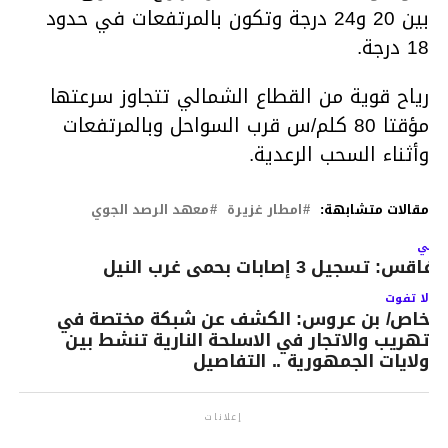
بين 20 و24 درجة وتكون بالمرتفعات في حدود
18 درجة.
رياح قوية من القطاع الشمالي تتجاوز سرعتها
مؤقتا 80 كلم/س قرب السواحل وبالمرتفعات
وأثناء السحب الرعدية.
مقالات متشابهة:
امطار غزيرة
معهد الرصد الجوي
لتالي
فاقس: تسجيل 3 إصابات بحمى غرب النيل
لا تفوت
خاص/ بن عروس: الكشف عن شبكة مختصة في
تهريب والاتجار في الاسلحة النارية تنشط بين
ولايات الجمهورية .. التفاصيل
إعلانات