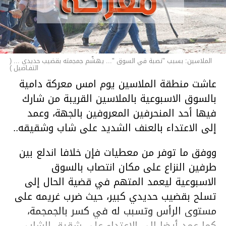
الملاسين: بسبب "نصبة في السوق "... يهشّم جمجمته بقضيب حديدي ... (
التفـاصيل )
عاشت منطقة الملاسين يوم امس معركة دامية
بالسوق الاسبوعية بالملاسين القريبة من شارك
فيها أحد المنحرفين المعروفين بالجهة، وعمد
إلى الاعتداء بالعنف الشديد على شاب وشقيقه..
ووفق ما توفر من معطيات فإن خلافا اندلع بين
طرفين النزاع على مكان انتصاب بالسوق
الاسبوعية ليعمد المتهم في قضية الحال إلى
تسلح بقضيب حديدي كبير، حيث ضرب غريمه على
مستوى الرأس وتسبب له في كسر بالجمجمة،
كما عمد أيضا إلى الاعتداء على شقيق الشاب