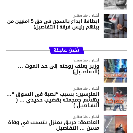
أخبار
منذ سنتين
ابطاقة ايداع بالسجن في حق 5 امنيين من
بينهم رئيس فرقة ( التفاصيل)
أخبار عاجلة
أخبار
منذ سنتين
وزير يعنف زوجته إلى حد الموت …
(التفاصــيل)
أخبار
منذ سنتين
الملاسين: بسبب “نصبة في السوق “…
يهشّم جمجمته بقضيب حديدي … (
التفـاصيل )
أخبار
منذ سنتين
العاصمة: حريق بمنزل يتسبب في وفاة
مسن … التفاصيل