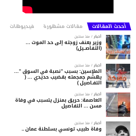
أحدث المقالات
مقالات مشهورة
فيديوهات
أخبار
منذ سنتين
وزير يعنف زوجته إلى حد الموت …
(التفاصــيل)
أخبار
منذ سنتين
الملاسين: بسبب “نصبة في السوق “…
يهشّم جمجمته بقضيب حديدي … (
التفـاصيل )
أخبار
منذ سنتين
العاصمة: حريق بمنزل يتسبب في وفاة
مسن … التفاصيل
أخبار
منذ سنتين
وفاة طبيب تونسي بسلطنة عمان ..