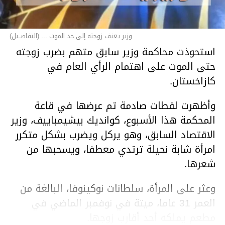
وزير يعنف زوجته إلى حد الموت ... (التفاصــيل)
استحوذت محاكمة وزير سابق متهم بضرب زوجته
حتى الموت على اهتمام الرأي العام في
كازاخستان.
وأظهرت لقطات صادمة تم عرضها في قاعة
المحكمة هذا الأسبوع، كوانديك بيشيمباييف، وزير
الاقتصاد السابق، وهو يركل ويضرب بشكل متكرر
امرأة شابة نحيلة ترتدي معطفا، ويسحبها من
شعرها.
وعثر على المرأة، سلطانات نوكينوفا، البالغة من
العمر 31 عاما، ميتة في نوفمبر الماضي في
مطعم يملكه أحد أقارب زوجها.