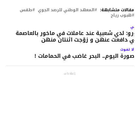
مقالات متشابهة:
المعهد الوطني للرصد الجوي
طقس
هبوب رياح
لتالي
ورو: لدي شعبية عند عاملات في ماخور بالعاصمة
أني دافعت عنهن و زوّجت اثنتان منهن
لا تفوت
صورة اليوم.. البحر غاضب في الحمامات !
إعلانات