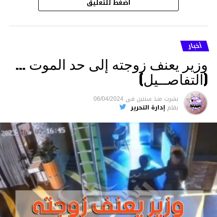
اضغط للتعليق
أخبار
وزير يعنف زوجته إلى حد الموت …
(التفاصــيل)
نشرت
منذ سنتين
فى
06/04/2024
بقلم
إدارة التحرير