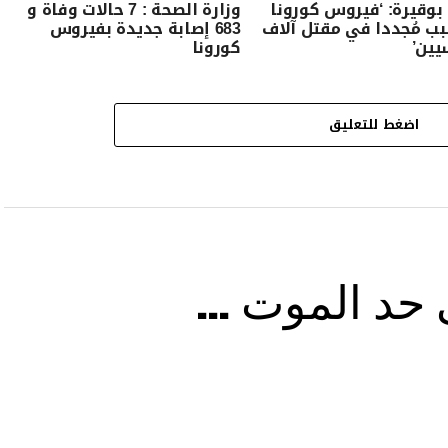
 بوقيرة: ‘فيروس كورونا
وزارة الصحة : 7 حالات وفاة و
 مُجددا في مقتل آلاف
683 إصابة جديدة بفيروس
يين’
كورونا
اضغط للتعليق
ى حد الموت …