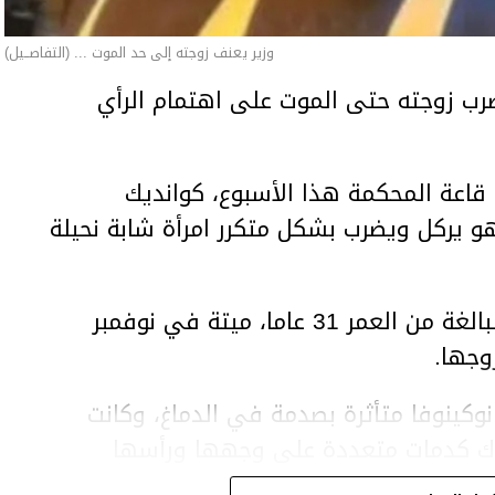
وزير يعنف زوجته إلى حد الموت ... (التفاصــيل)
ب زوجته حتى الموت على اهتمام الرأي
اعة المحكمة هذا الأسبوع، كوانديك
هو يركل ويضرب بشكل متكرر امرأة شابة نحيلة
وعثر على المرأة، سلطانات نوكينوفا، البالغة من العمر 31 عاما، ميتة في نوفمبر
وجها.
وكينوفا متأثرة بصدمة في الدماغ، وكانت
اك كدمات متعددة على وجهها ورأسها