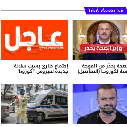
قد يعجبك أيضا
لصحة يحذّر من الموجة
إجتماع طارئ بسبب سلالة
سة لكورونــا (التفاصيل)
جديدة لفيروس ”كورونا’