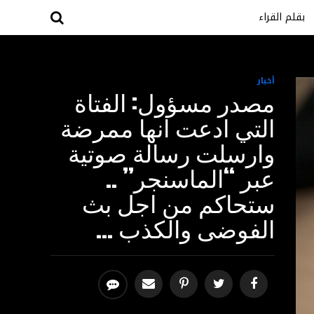
بقلم القراء
أخبار
مصدر مسؤول: الفتاة
التي ادعت انها ممرضة
وارسلت رسالة صوتية
عبر “الماسنجر” ..
ستحاكم من اجل بث
الفوضى والكذب …