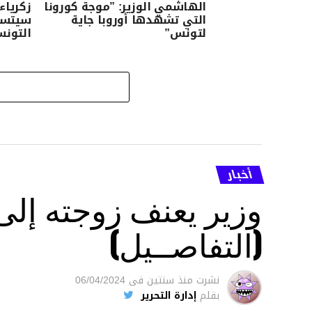
الهاشمي الوزير: ”موجة كورونا
زكرياء
التي تشهدها أوروبا جاية
سيتسبب
لتونس”
التونس
أخبار
وزير يعنف زوجته إل
(التفاصــيل)
نشرت
منذ سنتين
فى
06/04/2024
بقلم
إدارة التحرير