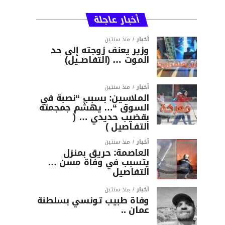
أخبار عاجلة
أخبار
منذ سنتين
وزير يعنف زوجته إلى حد
الموت … (التفاصــيل)
أخبار
منذ سنتين
الملاسين: بسبب “نصبة في
السوق “… يهشّم جمجمته
بقضيب حديدي … (
التفـاصيل )
أخبار
منذ سنتين
العاصمة: حريق بمنزل
يتسبب في وفاة مسن …
التفاصيل
أخبار
منذ سنتين
وفاة طبيب تونسي بسلطنة
عمان ..