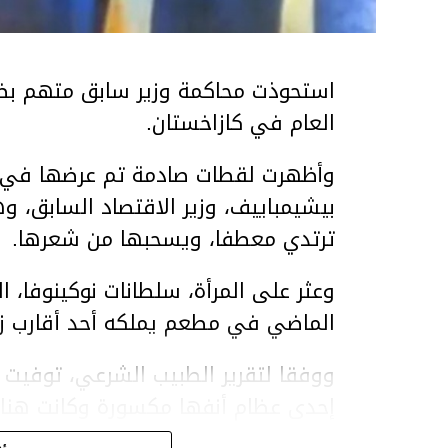
استحوذت محاكمة وزير سابق متهم بضر
العام في كازاخستان.
وأظهرت لقطات صادمة تم عرضها في ق
بيشيمباييف، وزير الاقتصاد السابق، و
ترتدي معطفا، ويسحبها من شعرها.
الماضي في مطعم يملكه أحد أقارب ز
ووفقا لتقرير الطبيب الشرعي، توفيت ن
إحدى عظام أنفها مكسورة وكانت هن
وذراعيها ويديها.