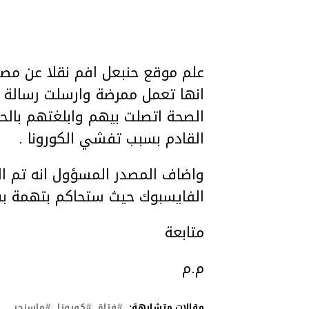
علم موقع حنبعل افم نقلا عن مصد
انها تعمل ممرضة وارسلت رسالة ص
الصحة اتصلت بيهم وابلغتهم بالحال
القادم بسبب تفشي الكورونا .
واضاف المصدر المسؤول انه تم ال
الفايسبوك حيث ستحاكم بتهمة بث
متابعة
م.م
مقالات متشابهة:
فتاة
كورونا
ماسنجر