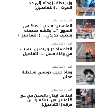
وزير يعنف زوجته إلى حد
الموت … (التفاصــيل)
أخبار
منذ سنتين
الملاسين: بسبب “نصبة في
السوق “… يهشّم جمجمته
بقضيب حديدي … ( التفـاصيل )
أخبار
منذ سنتين
العاصمة: حريق بمنزل يتسبب
في وفاة مسن … التفاصيل
أخبار
منذ سنتين
وفاة طبيب تونسي بسلطنة
عمان ..
أخبار
منذ سنتين
ابطاقة ايداع بالسجن في حق
5 امنيين من بينهم رئيس
فرقة ( التفاصيل)