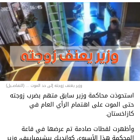
وزير يعنف زوجته إلى حد الموت ... (التفاصــيل)
استحوذت محاكمة وزير سابق متهم بضرب زوجته
حتى الموت على اهتمام الرأي العام في
كازاخستان.
وأظهرت لقطات صادمة تم عرضها في قاعة
المحكمة هذا الأسبوع، كوانديك بيشيمباييف، وزير