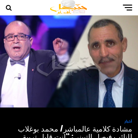
أخبار
مشادة كلامية عالمباشر/ محمد بوغلاب
للنائب فيصل التبيني: “انت قليل تربية ..