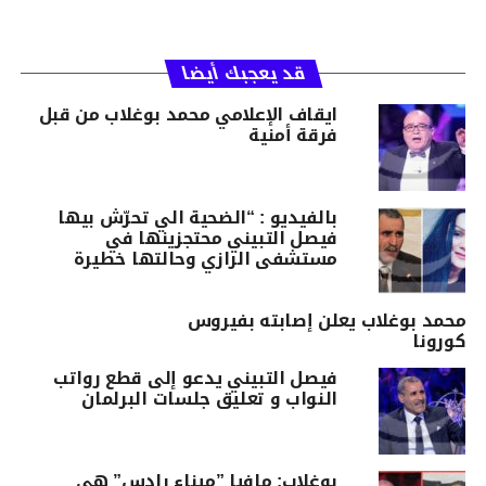
قد يعجبك أيضا
ايقاف الإعلامي محمد بوغلاب من قبل
فرقة أمنية
بالفيديو : “الضحية الي تحرّش بيها
فيصل التبيني محتجزينها في
مستشفى الرازي وحالتها خطيرة
محمد بوغلاب يعلن إصابته بفيروس
كورونا
فيصل التبيني يدعو إلى قطع رواتب
النواب و تعليق جلسات البرلمان
بوغلاب: مافيا ”ميناء رادس” هي