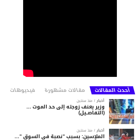
أحدث المقالات
مقالات مشهورة
فيديوهات
أخبار
منذ سنتين
وزير يعنف زوجته إلى حد الموت …
(التفاصــيل)
أخبار
منذ سنتين
الملاسين: بسبب “نصبة في السوق “…