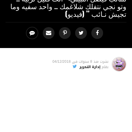
وتو نجي نتفلك شلاغمك .. واحد سفيه وما
تجيش نـائب ” (فيديو)
نشرت
منذ 8 سنوات
فى
04/12/2018
بقلم
إدارة التحرير