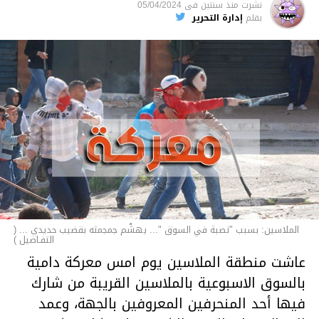
نشرت
منذ سنتين
فى
05/04/2024
الأخبار
بقلم
إدارة التحرير
الملاسين: بسبب "نصبة في السوق "... يهشّم جمجمته بقضيب حديدي ... (
التفـاصيل )
عاشت منطقة الملاسين يوم امس معركة دامية
بالسوق الاسبوعية بالملاسين القريبة من شارك
فيها أحد المنحرفين المعروفين بالجهة، وعمد