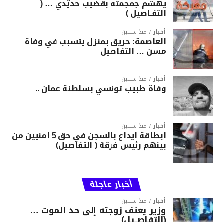
يهشّم جمجمته بقضيب حديدي … (
التفـاصيل )
أخبار
منذ سنتين
العاصمة: حريق بمنزل يتسبب في وفاة
مسن … التفاصيل
أخبار
منذ سنتين
وفاة طبيب تونسي بسلطنة عمان ..
أخبار
منذ سنتين
ابطاقة ايداع بالسجن في حق 5 امنيين من
بينهم رئيس فرقة ( التفاصيل)
أخبار عاجلة
أخبار
منذ سنتين
وزير يعنف زوجته إلى حد الموت …
(التفاصــيل)