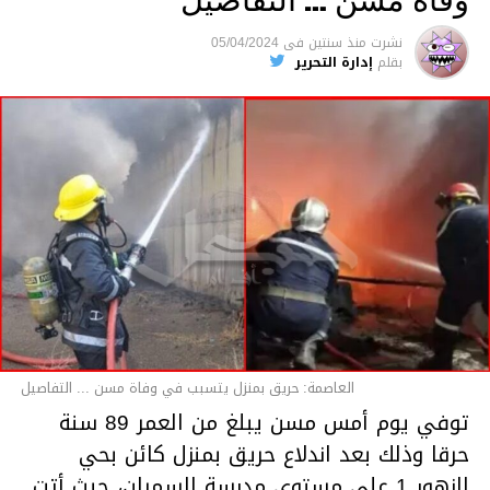
متابعة
نشرت
منذ سنتين
فى
05/04/2024
بقلم
إدارة التحرير
قسم الاخبار
العاصمة: حريق بمنزل يتسبب في وفاة مسن ... التفاصيل
توفي يوم أمس مسن يبلغ من العمر 89 سنة
حرقا وذلك بعد اندلاع حريق بمنزل كائن بحي
الزهور 1 على مستوى مدرسة السمران، حيث أتت