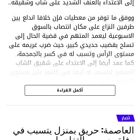
إلى الاعتداء بالعنف الشديد على شاب وشقيقه..
ووفق ما توفر من معطيات فإن خلافا اندلع بين
طرفين النزاع على مكان انتصاب بالسوق
الاسبوعية ليعمد المتهم في قضية الحال إلى
تسلح بقضيب حديدي كبير، حيث ضرب غريمه على
مستوى الرأس وتسبب له في كسر بالجمجمة،
كما عمد أيضا إلى الاعتداء على شقيق الشاب
المتضرر ليتسبب له أيضا في كسور على مستوى
السابق واليد.
هذا وقد تمكن أعوان مركز الأمن الوطني بحي
أكمل القراءة
هلال في توقيت قياسي من محاصرة المشتبه به
والقبض عليه وإحالته على التحقيق في خصوص
ما نُسبه إليه.
أخبار
العاصمة: حريق بمنزل يتسبب في
وفاة مسن … التفاصيل