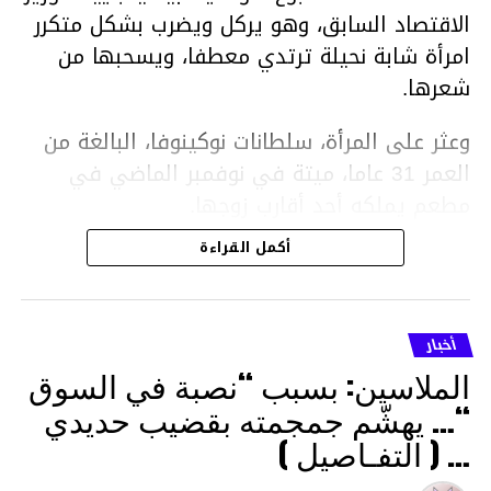
الاقتصاد السابق، وهو يركل ويضرب بشكل متكرر
امرأة شابة نحيلة ترتدي معطفا، ويسحبها من
شعرها.
وعثر على المرأة، سلطانات نوكينوفا، البالغة من
العمر 31 عاما، ميتة في نوفمبر الماضي في
مطعم يملكه أحد أقارب زوجها.
أكمل القراءة
ووفقا لتقرير الطبيب الشرعي، توفيت نوكينوفا
متأثرة بصدمة في الدماغ، وكانت إحدى عظام
أنفها مكسورة وكانت هناك كدمات متعددة على
أخبار
وجهها ورأسها وذراعيها ويديها.
الملاسين: بسبب “نصبة في السوق
ويواجه بيشيمباييف (43 عاما) اتهامات بالتعذيب
“… يهشّم جمجمته بقضيب حديدي
والقتل باستخدام العنف الشديد ويواجه عقوبة
… ( التفـاصيل )
السجن لمدة تصل إلى 20 عاما.