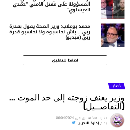
المسؤولة على مقتل الأمني “حمدي
العيساوي”
محمد بوغلاب: وزير الصحة يقول بقدرة
ربي… باش نحاسبوه ولا نحاسبو قدرة
ربي (فيديو)
اضغط للتعليق
أخبار
وزير يعنف زوجته إلى حد الموت …
(التفاصــيل)
نشرت
منذ سنتين
فى
06/04/2024
بقلم
إدارة التحرير