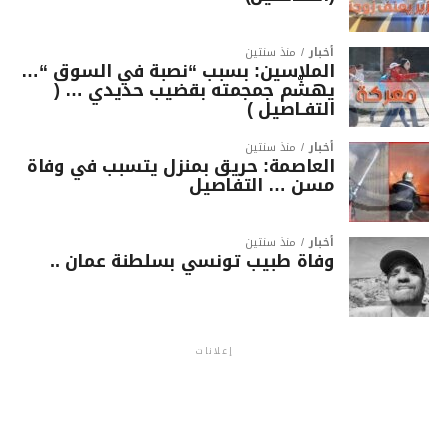
أخبار
منذ سنتين
الملاسين: بسبب “نصبة في السوق “…
يهشّم جمجمته بقضيب حديدي … (
التفـاصيل )
أخبار
منذ سنتين
العاصمة: حريق بمنزل يتسبب في وفاة
مسن … التفاصيل
أخبار
منذ سنتين
وفاة طبيب تونسي بسلطنة عمان ..
إعلانات