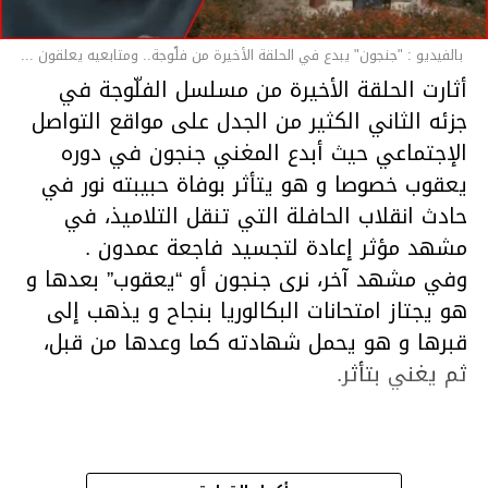
بالفيديو : "جنجون" يبدع في الحلقة الأخيرة من فلّوجة.. ومتابعيه يعلقون ...
أثارت الحلقة الأخيرة من مسلسل الفلّوجة في
جزئه الثاني الكثير من الجدل على مواقع التواصل
الإجتماعي حيث أبدع المغني جنجون في دوره
يعقوب خصوصا و هو يتأثر بوفاة حبيبته نور في
حادث انقلاب الحافلة التي تنقل التلاميذ، في
مشهد مؤثر إعادة لتجسيد فاجعة عمدون .
وفي مشهد آخر، نرى جنجون أو “يعقوب” بعدها و
هو يجتاز امتحانات البكالوريا بنجاح و يذهب إلى
قبرها و هو يحمل شهادته كما وعدها من قبل،
ثم يغني بتأثر.
هذا قد شهدت الحلقة الأخير من مسلسل