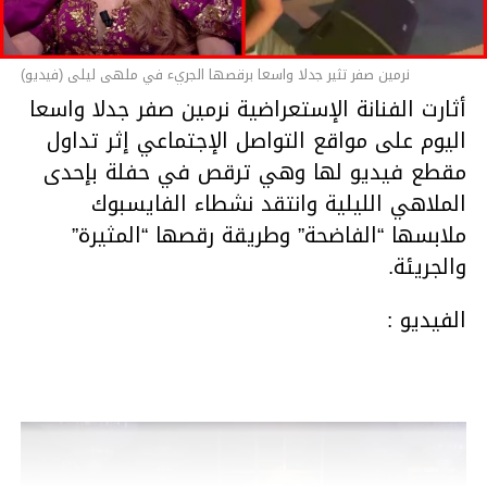
06:25
00:00
نرمين صفر تثير جدلا واسعا برقصها الجريء في ملهى ليلى (فيديو)
أثارت الفنانة الإستعراضية نرمين صفر جدلا واسعا
اليوم على مواقع التواصل الإجتماعي إثر تداول
مقطع فيديو لها وهي ترقص في حفلة بإحدى
الملاهي الليلية وانتقد نشطاء الفايسبوك
ملابسها “الفاضحة” وطريقة رقصها “المثيرة”
والجريئة.
الفيديو :
مشغل
الفيديو