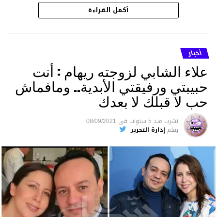
أكمل القراءة
أخبار
علاء الشابي لزوجته ريهام : أنت
حبيبتي ورفيقتي الأبدية.. ومافماش
حب لا قبلك لا بعدك
نشرت
منذ 5 سنوات
فى
08/09/2021
بقلم
إدارة التحرير
00:41
00:00
متابعة