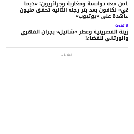
ضامن معه توانسة ومغاربة وجزائريون: «ديما
اهي» لكافون بعد بتر رجله الثانية تحقق مليون
شاهدة على «يوتيوب»
لا تفوت
زينة القصرينية وعطر «شانيل» يجران الفهري
والورتاني للقضاء!
إعلانات