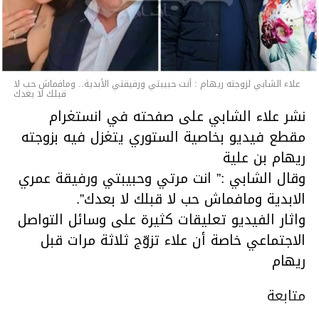
قسم الاخبـار
علاء الشابي لزوجته ريهام : أنت حبيبتي ورفيقتي الأبدية.. ومافماش حب لا
قبلك لا بعدك
نشر علاء الشابي على صفحته في انستغرام
مقطع فيديو بخاصية الستوري يتغزل فيه بزوجته
ريهام بن علية
وقال الشابي :” انت مرتي وحبيبتي ورفيقة عمري
الابدية ومافماش حب لا قبلك لا بعدك”.
واثار الفيديو تعليقات كثيرة على وسائل التواصل
الاجتماعي خاصة أن علاء تزوّج ثلاثة مرات قبل
ريهام
متابعة