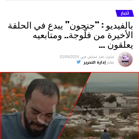
أخبار
بالفيديو : “جنجون” يبدع في الحلقة
الأخيرة من فلّوجة.. ومتابعيه
يعلقون …
نشرت
منذ سنتين
فى
01/04/2024
بقلم
إدارة التحرير