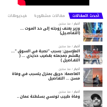
أحدث المقالات
مقالات مشهورة
فيديوهات
أخبار
منذ سنتين
وزير يعنف زوجته إلى حد الموت …
(التفاصــيل)
أخبار
منذ سنتين
الملاسين: بسبب “نصبة في السوق “…
يهشّم جمجمته بقضيب حديدي … (
التفـاصيل )
أخبار
منذ سنتين
العاصمة: حريق بمنزل يتسبب في وفاة
مسن … التفاصيل
أخبار
منذ سنتين
وفاة طبيب تونسي بسلطنة عمان ..