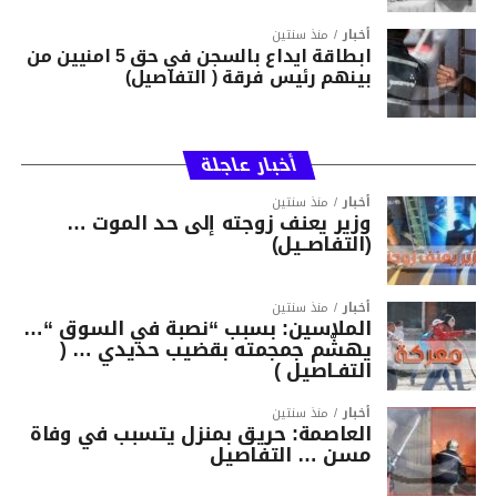
أخبار
منذ سنتين
ابطاقة ايداع بالسجن في حق 5 امنيين من
بينهم رئيس فرقة ( التفاصيل)
أخبار عاجلة
أخبار
منذ سنتين
وزير يعنف زوجته إلى حد الموت …
(التفاصــيل)
أخبار
منذ سنتين
الملاسين: بسبب “نصبة في السوق “…
يهشّم جمجمته بقضيب حديدي … (
التفـاصيل )
أخبار
منذ سنتين
العاصمة: حريق بمنزل يتسبب في وفاة
مسن … التفاصيل