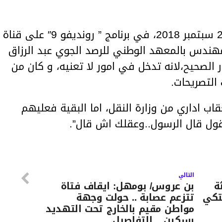
قال محمد بوغلاب اليوم الاربعاء 26 سبتمبر 2018، في برنامج ” رونديفو 9″ على قناة
هندس بالمعهد الوطني للرصد الجوي عبد الرزاق
ار الصحيح،لانه تدخل في امور لا تعنيه، و كان من
التصريحات.
اب اداري من وزارة النقل، اما البقية فعليهم
قول قال الرسول..وعقلك اش قال”.
التالي
ة
بن عروس/ بومهل: ايقاف فتاة
تكي
تتزعم عصابة .. حولت وجهة
مواطن مقيم بالخارج تحت التهديد
بسكين .. التفاصيل