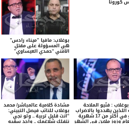
س كورونا
بوغلاب: مافيا ”ميناء رادس”
هي المسؤولة على مقتل
الأمني “حمدي العيساوي”
وغلاب : فنّيو الملاحة
مشادة كلامية عالمباشر/ محمد
 اللذين يهددوا بالاضراب
بوغلاب للنائب فيصل التبيني:
يخلصو في أكثر من 17 شهرية
“انت قليل تربية .. وتو نجي
ام وزوز ملاين في الشهر
نتفلك شلاغمك .. واحد سفيه
وما تجيش نـائب ” (فيديو)