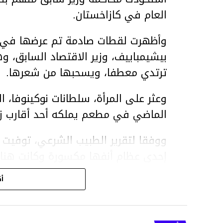
العام في كازاخستان.
وأظهرت لقطات صادمة تم عرضها في ق
بيشيمباييف، وزير الاقتصاد السابق، و
ترتدي معطفا، ويسحبها من شعرها.
الماضي في مطعم يملكه أحد أقارب ز
ووفقا لتقرير الطبيب الشرعي، توفيت ن
إحدى عظام أنفها مكسورة وكانت هن
وذراعيها ويديها.
أك
ويواجه بيشيمباييف (
ويواجه عقوبة السجن لمدة تصل إلى 20 عاما.