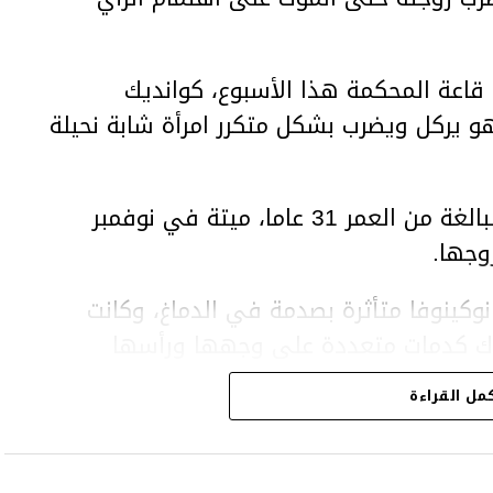
اعة المحكمة هذا الأسبوع، كوانديك
هو يركل ويضرب بشكل متكرر امرأة شابة نحيلة
وعثر على المرأة، سلطانات نوكينوفا، البالغة من العمر 31 عاما، ميتة في نوفمبر
وجها.
وكينوفا متأثرة بصدمة في الدماغ، وكانت
اك كدمات متعددة على وجهها ورأسها
مل القراءة
43 عاما) اتهامات بالتعذيب والقتل باستخدام العنف الشديد