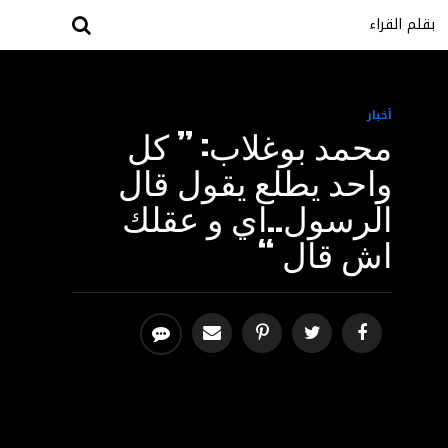
بقلم القراء
أخبار
محمد بوغلاب: ” كل
واحد يطلع يقول قال
الرسول..اي و عقلك
اش قال “