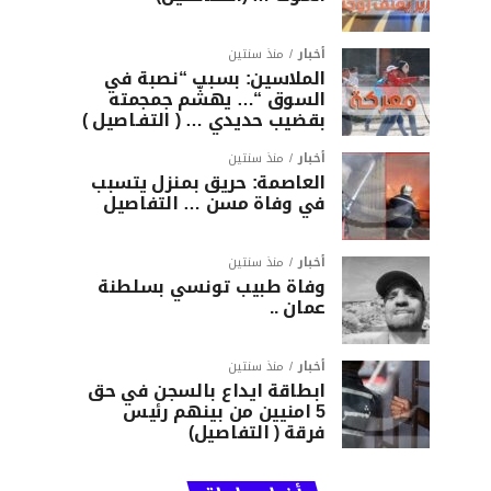
أخبار
منذ سنتين
الملاسين: بسبب “نصبة في
السوق “… يهشّم جمجمته
بقضيب حديدي … ( التفـاصيل )
أخبار
منذ سنتين
العاصمة: حريق بمنزل يتسبب
في وفاة مسن … التفاصيل
أخبار
منذ سنتين
وفاة طبيب تونسي بسلطنة
عمان ..
أخبار
منذ سنتين
ابطاقة ايداع بالسجن في حق
5 امنيين من بينهم رئيس
فرقة ( التفاصيل)