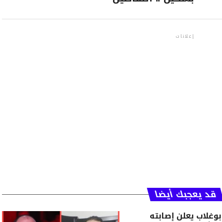
إعلانات
قد يعجبك أيضا
وغلاب يعلن إصابته