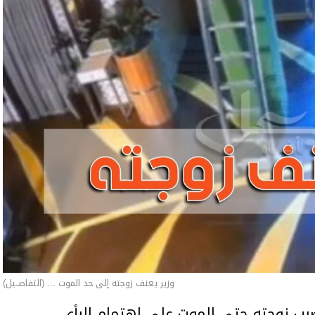
وزير يعنف زوجته إلى حد الموت ... (التفاصــيل)
ب زوجته حتى الموت على اهتمام الرأي