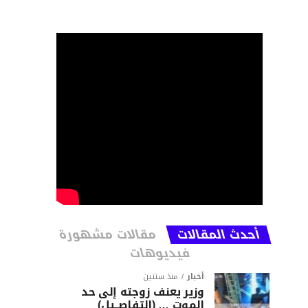
أحدث المقالات
مقالات مشهورة
فيديوهات
أخبار
منذ سنتين
وزير يعنف زوجته إلى حد
الموت … (التفاصــيل)