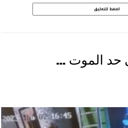
اضغط للتعليق
ى حد الموت …