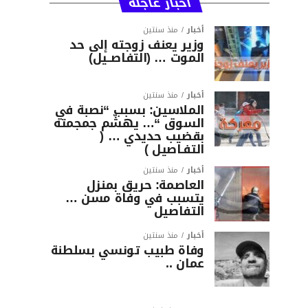
أخبار عاجلة
أخبار
منذ سنتين
وزير يعنف زوجته إلى حد
الموت … (التفاصــيل)
أخبار
منذ سنتين
الملاسين: بسبب “نصبة في
السوق “… يهشّم جمجمته
بقضيب حديدي … (
التفـاصيل )
أخبار
منذ سنتين
العاصمة: حريق بمنزل
يتسبب في وفاة مسن …
التفاصيل
أخبار
منذ سنتين
وفاة طبيب تونسي بسلطنة
عمان ..