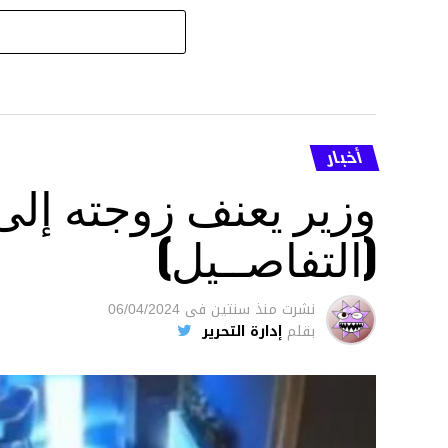
أخبار
وزير يعنف زوجته إل
(التفاصــيل)
نشرت
منذ سنتين
فى
06/04/2024
بقلم
إدارة التحرير