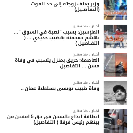
وزير يعنف زوجته إلى حد الموت …
(التفاصــيل)
أخبار
منذ سنتين
الملاسين: بسبب “نصبة في السوق “…
يهشّم جمجمته بقضيب حديدي … (
التفـاصيل )
أخبار
منذ سنتين
العاصمة: حريق بمنزل يتسبب في وفاة
مسن … التفاصيل
أخبار
منذ سنتين
وفاة طبيب تونسي بسلطنة عمان ..
أخبار
منذ سنتين
ابطاقة ايداع بالسجن في حق 5 امنيين من
بينهم رئيس فرقة ( التفاصيل)