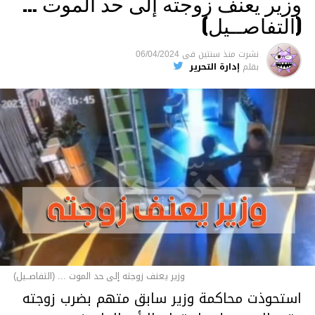
وزير يعنف زوجته إلى حد الموت …
(التفاصــيل)
نشرت
منذ سنتين
فى
06/04/2024
بقلم
إدارة التحرير
وزير يعنف زوجته إلى حد الموت ... (التفاصــيل)
استحوذت محاكمة وزير سابق متهم بضرب زوجته