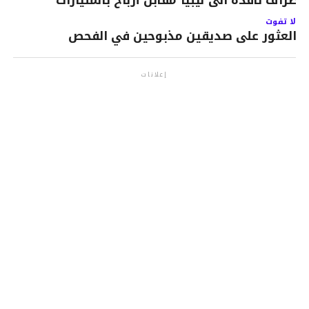
أطراف نافذة الى ليبيا مقابل أرباح بالمليارات
لا تفوت
العثور على صديقين مذبوحين في الفحص
إعلانات