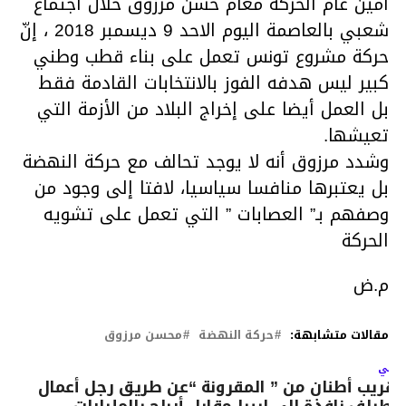
أمين عام الحركة معام حسن مرزوق خلال اجتماع
شعبي بالعاصمة اليوم الاحد 9 ديسمبر 2018 ، إنّ
حركة مشروع تونس تعمل على بناء قطب وطني
كبير ليس هدفه الفوز بالانتخابات القادمة فقط
بل العمل أيضا على إخراج البلاد من الأزمة التي
تعيشها.
وشدد مرزوق أنه لا يوجد تحالف مع حركة النهضة
بل يعتبرها منافسا سياسيا، لافتا إلى وجود من
وصفهم بـ” العصابات ” التي تعمل على تشويه
الحركة
م.ض
مقالات متشابهة:
حركة النهضة
محسن مرزوق
لتالي
هريب أطنان من ” المقرونة “عن طريق رجل أعمال