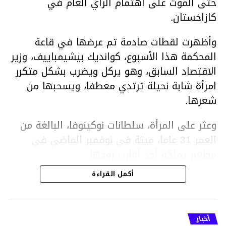
حتى الموت على اهتمام الرأي العام في
كازاخستان.
وأظهرت لقطات صادمة تم عرضها في قاعة
المحكمة هذا الأسبوع، كوانديك بيشيمباييف، وزير
الاقتصاد السابق، وهو يركل ويضرب بشكل متكرر
امرأة شابة نحيلة ترتدي معطفا، ويسحبها من
شعرها.
وعثر على المرأة، سلطانات نوكينوفا، البالغة من
العمر 31 عاما، ميتة في نوفمبر الماضي في
مطعم يملكه أحد أقارب زوجها.
أكمل القراءة
ووفقا لتقرير الطبيب الشرعي، توفيت نوكينوفا
متأثرة بصدمة في الدماغ، وكانت إحدى عظام
أنفها مكسورة وكانت هناك كدمات متعددة على
أخبار
وجهها ورأسها وذراعيها ويديها.