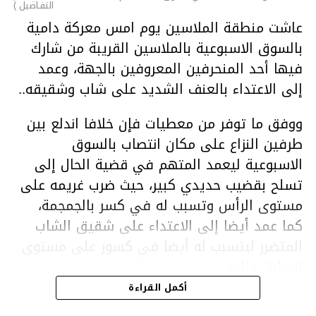
التفـاصيل )
عاشت منطقة الملاسين يوم امس معركة دامية
بالسوق الاسبوعية بالملاسين القريبة من شارك
فيها أحد المنحرفين المعروفين بالجهة، وعمد
إلى الاعتداء بالعنف الشديد على شاب وشقيقه..
ووفق ما توفر من معطيات فإن خلافا اندلع بين
طرفين النزاع على مكان انتصاب بالسوق
الاسبوعية ليعمد المتهم في قضية الحال إلى
تسلح بقضيب حديدي كبير، حيث ضرب غريمه على
مستوى الرأس وتسبب له في كسر بالجمجمة،
كما عمد أيضا إلى الاعتداء على شقيق الشاب
المتضرر ليتسبب له أيضا في كسور على مستوى
السابق واليد.
هذا وقد تمكن أعوان مركز الأمن الوطني بحي
أكمل القراءة
هلال في توقيت قياسي من محاصرة المشتبه به