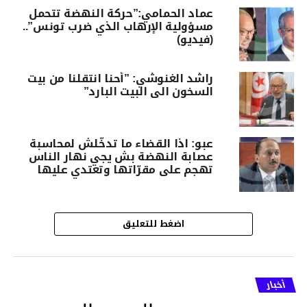
عماد الحمامي:”حركة النهضة تتحمل
مسؤولية الإرهاب الذي ضرب تونس”..
(فيديو)
راشد الغنوشي: ”أحنا انتقلنا من بيت
السخون الى البيت البارد”
عبو: اذا القضاء ما تدخّلش لمحاسبة
عصابة النهضة بش يجي نهار الناس
تهجم على مقرّاتها وتعتدي عليها
اضغط للتعليق
أخبار