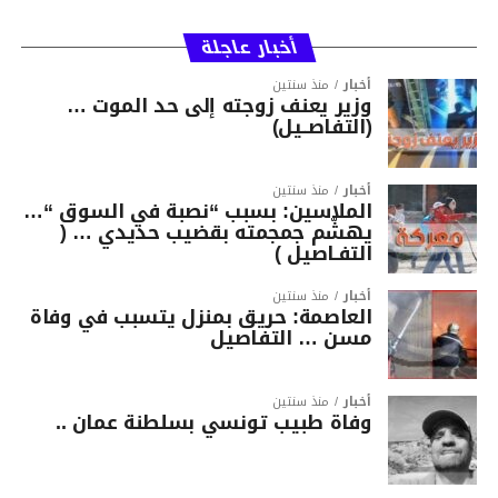
أخبار عاجلة
أخبار
منذ سنتين
وزير يعنف زوجته إلى حد الموت …
(التفاصــيل)
أخبار
منذ سنتين
الملاسين: بسبب “نصبة في السوق “…
يهشّم جمجمته بقضيب حديدي … (
التفـاصيل )
أخبار
منذ سنتين
العاصمة: حريق بمنزل يتسبب في وفاة
مسن … التفاصيل
أخبار
منذ سنتين
وفاة طبيب تونسي بسلطنة عمان ..