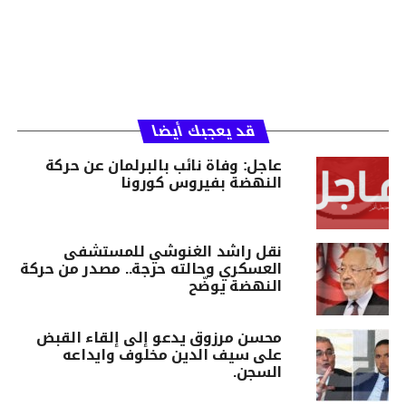
قد يعجبك أيضا
عاجل: وفاة نائب بالبرلمان عن حركة
النهضة بفيروس كورونا
نقل راشد الغنوشي للمستشفى
العسكري وحالته حرجة.. مصدر من حركة
النهضة يوضّح
محسن مرزوق يدعو إلى إلقاء القبض
على سيف الدين مخلوف وايداعه
السجن.