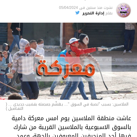
السجن لمدة تصل إلى 20 عاما.
نشرت
منذ سنتين
فى
05/04/2024
الأخبار
بقلم
إدارة التحرير
الملاسين: بسبب "نصبة في السوق "... يهشّم جمجمته بقضيب حديدي ... (
التفـاصيل )
عاشت منطقة الملاسين يوم امس معركة دامية
بالسوق الاسبوعية بالملاسين القريبة من شارك
فيها أحد المنحرفين المعروفين بالجهة، وعمد