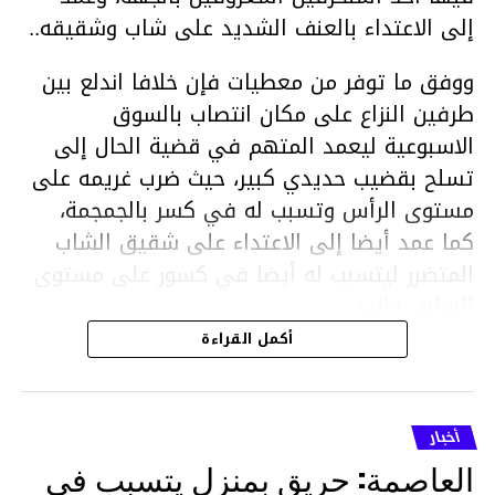
إلى الاعتداء بالعنف الشديد على شاب وشقيقه..
ووفق ما توفر من معطيات فإن خلافا اندلع بين
طرفين النزاع على مكان انتصاب بالسوق
الاسبوعية ليعمد المتهم في قضية الحال إلى
تسلح بقضيب حديدي كبير، حيث ضرب غريمه على
مستوى الرأس وتسبب له في كسر بالجمجمة،
كما عمد أيضا إلى الاعتداء على شقيق الشاب
المتضرر ليتسبب له أيضا في كسور على مستوى
السابق واليد.
هذا وقد تمكن أعوان مركز الأمن الوطني بحي
أكمل القراءة
هلال في توقيت قياسي من محاصرة المشتبه به
والقبض عليه وإحالته على التحقيق في خصوص
ما نُسبه إليه.
أخبار
العاصمة: حريق بمنزل يتسبب في