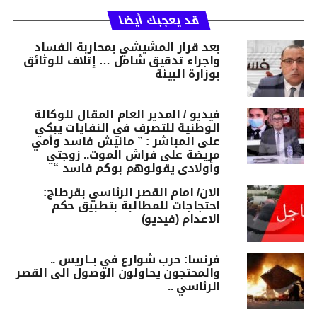
قد يعجبك أيضا
بعد قرار المشيشي بمحاربة الفساد
واجراء تدقيق شامل … إتلاف للوثائق
بوزارة البيئة
فيديو / المدير العام المقال للوكالة
الوطنية للتصرف في النفايات يبكي
على المباشر : ” مانيش فاسد وأمي
مريضة على فراش الموت.. زوجتي
وأولادي يقولوهم بوكم فاسد “
الان/ امام القصر الرئاسي بقرطاج:
احتجاجات للمطالبة بتطبيق حكم
الاعدام (فيديو)
فرنسا: حرب شوارع في بــاريس ..
والمحتجون يحاولون الوصول الى القصر
الرئاسي ..