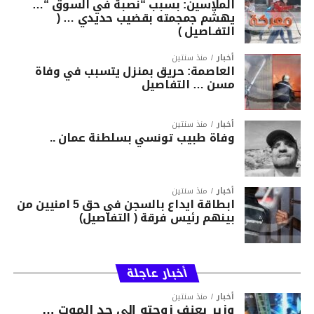
الملاسين: بسبب “نصبة في السوق “…
يهشّم جمجمته بقضيب حديدي … (
التفـاصيل )
أخبار
منذ سنتين
العاصمة: حريق بمنزل يتسبب في وفاة
مسن … التفاصيل
أخبار
منذ سنتين
وفاة طبيب تونسي بسلطنة عمان ..
أخبار
منذ سنتين
ابطاقة ايداع بالسجن في حق 5 امنيين من
بينهم رئيس فرقة ( التفاصيل)
أخبار عاجلة
أخبار
منذ سنتين
وزير يعنف زوجته إلى حد الموت …