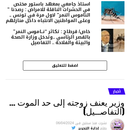
استاذ جامعي بمعهد باستور مختص
في الحشرات الناقلة للامراض : رصدنا ”
الناموس النمر” لاول مرة في تونس ..
وعلى المواطنين الانتباه داخل منازلهم
خاص/ قرطاج : تكاثر “نــاموس النمر”
بالقصر الرئاسي ..وتدخل وزارة الصحة
والبيئة والفلاحة .. التفاصيل
اضغط للتعليق
أخبار
وزير يعنف زوجته إلى حد الموت …
(التفاصــيل)
نشرت
منذ سنتين
فى
06/04/2024
بقلم
إدارة التحرير