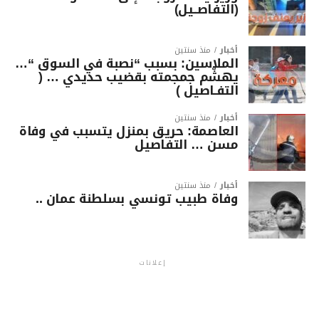
(التفاصــيل)
أخبار
منذ سنتين
الملاسين: بسبب “نصبة في السوق “…
يهشّم جمجمته بقضيب حديدي … (
التفـاصيل )
أخبار
منذ سنتين
العاصمة: حريق بمنزل يتسبب في وفاة
مسن … التفاصيل
أخبار
منذ سنتين
وفاة طبيب تونسي بسلطنة عمان ..
إعلانات