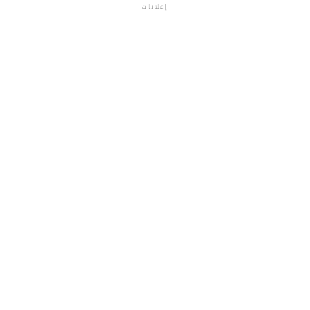
إعلانات
م.م