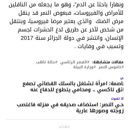
ونهارا باحثا عن الدم”، وهو ما يجعله من الناقلين
للأمراض والفيروسات، فبعوض النمر قد ينقل
مرض الضنك والذي بعتبر مرضا فيروسيا، وبنتقل
من شخص لآخر عن طريق لدغ الحشرات لجسم
الإنسان، وانتشر في دولة الجزائر سنة 2017
وتسبب في وفايات .
مقالات متشابهة:
القصر الرئاسي
حالة تاهب
ناموس النمر
وزارة البيئة
لتالي
لعاصمة: امرأة تشتغل بالسلك القضائي تصفع
ائق تاكسي .. ومحامي يتطوع للدفاع عنه
لا تفوت
حـي النصر: استضاف صديقه في منزله فاغتصب
زوجته وصورها عارية
إعلانات