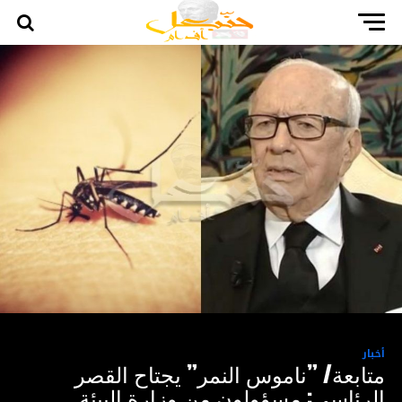
أخبار
متابعة/ ”ناموس النمر” يجتاح القصر
الرئاسي: مسؤولون من وزارة البيئة