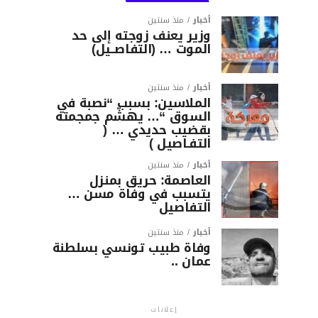
أخبار
منذ سنتين
وزير يعنف زوجته إلى حد
الموت … (التفاصــيل)
أخبار
منذ سنتين
الملاسين: بسبب “نصبة في
السوق “… يهشّم جمجمته
بقضيب حديدي … (
التفـاصيل )
أخبار
منذ سنتين
العاصمة: حريق بمنزل
يتسبب في وفاة مسن …
التفاصيل
أخبار
منذ سنتين
وفاة طبيب تونسي بسلطنة
عمان ..
إعلانات