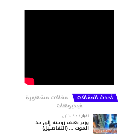
أحدث المقالات
مقالات مشهورة
فيديوهات
أخبار
منذ سنتين
وزير يعنف زوجته إلى حد
الموت … (التفاصــيل)