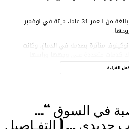
وعثر على المرأة، سلطانات نوكينوفا، البالغة من العمر 31 عاما، ميتة في نوفمبر
وجها.
وكينوفا متأثرة بصدمة في الدماغ، وكانت
اك كدمات متعددة على وجهها ورأسها
مل القراءة
43 عاما) اتهامات بالتعذيب والقتل باستخدام العنف الشديد
بة في السوق “…
 حديدي … ( التفـاصيل