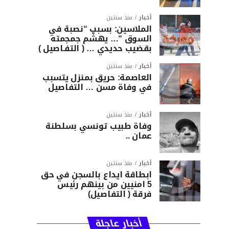
أخبار
منذ سنتين
الملاسين: بسبب “نصبة في
السوق “… يهشّم جمجمته
بقضيب حديدي … ( التفـاصيل )
أخبار
منذ سنتين
العاصمة: حريق بمنزل يتسبب
في وفاة مسن … التفاصيل
أخبار
منذ سنتين
وفاة طبيب تونسي بسلطنة
عمان ..
أخبار
منذ سنتين
ابطاقة ايداع بالسجن في حق
5 امنيين من بينهم رئيس
فرقة ( التفاصيل)
أخبار عاجلة