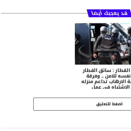
قد يعجبك أيضا
القطار : سائق القطار
فسه للامن .. وفرقة
 الارهاب تداعم منزله
الاشتباه في عمل
..
اضغط للتعليق