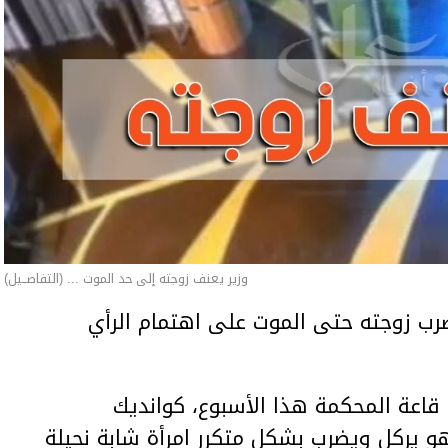
وزير يعنف زوجته إلى حد الموت ... (التفاصــيل)
ب زوجته حتى الموت على اهتمام الرأي
اعة المحكمة هذا الأسبوع، كوانديك
هو يركل ويضرب بشكل متكرر امرأة شابة نحيلة