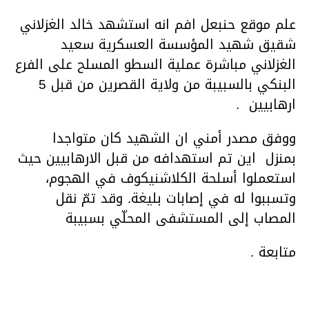
علم موقع حنبعل افم انه استشهد خالد الغزلاني
شقيق شهيد المؤسسة العسكرية سعيد
الغزلاني مباشرة عملية السطو المسلح على الفرع
البنكي بالسبيبة من ولاية القصرين من قبل 5
ارهابيين .
ووفق مصدر أمني ان الشهيد كان متواجدا
بمنزل اين تم استهدافه من قبل الارهابيين حيث
استعملوا أسلحة الكلاشنيكوف في الهجوم،
وتسببوا له في إصابات بليغة. وقد تمّ نقل
المصاب إلى المستشفى المحلّي بسبيبة
متابعة .