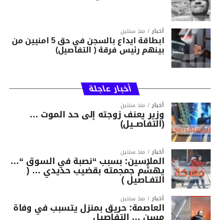
أخبار
منذ سنتين
ابطاقة ايداع بالسجن في حق 5 امنيين من
بينهم رئيس فرقة ( التفاصيل)
أخبار عاجلة
أخبار
منذ سنتين
وزير يعنف زوجته إلى حد الموت …
(التفاصــيل)
أخبار
منذ سنتين
الملاسين: بسبب “نصبة في السوق “…
يهشّم جمجمته بقضيب حديدي … (
التفـاصيل )
أخبار
منذ سنتين
العاصمة: حريق بمنزل يتسبب في وفاة
مسن … التفاصيل