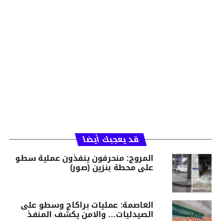
قد يعجبك أيضا
المروج: منحرفون ينفذون عملية سطو
على محطة بنزين (صور)
العاصمة: عمليات براكاج وسطو على
الصيدليات… والامن يكشف المنفذ