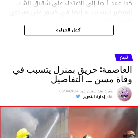
كما عمد أيضا إلى الاعتداء على شقيق الشاب
المتضرر ليتسبب له أيضا في كسور على مستوى
السابق واليد.
هذا وقد تمكن أعوان مركز الأمن الوطني بحي
أكمل القراءة
هلال في توقيت قياسي من محاصرة المشتبه به
والقبض عليه وإحالته على التحقيق في خصوص
ما نُسبه إليه.
أخبار
العاصمة: حريق بمنزل يتسبب في
وفاة مسن … التفاصيل
متابعة
نشرت
منذ سنتين
فى
05/04/2024
بقلم
إدارة التحرير
قسم الاخبار