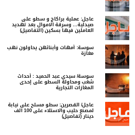
عاجل: عملية براكاج و سطو على
صيدلية… وسرقة الاموال بعد تهديد
العاملين فيها بسكين (التفاصيل)
سوسة: أمهات وأبنائهن يحاولون نهب
مغازة‎
سوسة/ سيدي عبد الحميد : أحداث
شغب ومحاولة السطو على إحدى
المغازات التجارية
عاجل/ القصرين: سطو مسلح على نيابة
لمصنع حليب والاستلاء على 100 الف
دينار (تفاصيل)