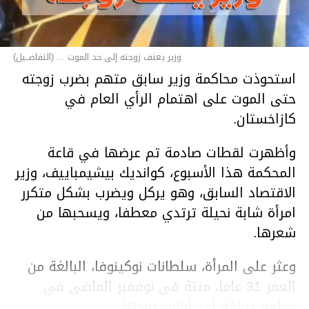
وزير يعنف زوجته إلى حد الموت ... (التفاصــيل)
استحوذت محاكمة وزير سابق متهم بضرب زوجته
حتى الموت على اهتمام الرأي العام في
كازاخستان.
وأظهرت لقطات صادمة تم عرضها في قاعة
المحكمة هذا الأسبوع، كوانديك بيشيمباييف، وزير
الاقتصاد السابق، وهو يركل ويضرب بشكل متكرر
امرأة شابة نحيلة ترتدي معطفا، ويسحبها من
شعرها.
وعثر على المرأة، سلطانات نوكينوفا، البالغة من
العمر 31 عاما، ميتة في نوفمبر الماضي في
مطعم يملكه أحد أقارب زوجها.