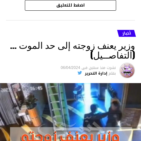
اضغط للتعليق
أخبار
وزير يعنف زوجته إلى حد الموت …
(التفاصــيل)
نشرت
منذ سنتين
فى
06/04/2024
بقلم
إدارة التحرير