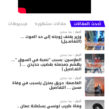
أحدث المقالات
مقالات مشهورة
فيديوهات
أخبار
منذ سنتين
وزير يعنف زوجته إلى حد الموت …
(التفاصــيل)
أخبار
منذ سنتين
الملاسين: بسبب “نصبة في السوق “…
يهشّم جمجمته بقضيب حديدي … (
التفـاصيل )
أخبار
منذ سنتين
العاصمة: حريق بمنزل يتسبب في وفاة
مسن … التفاصيل
أخبار
منذ سنتين
وفاة طبيب تونسي بسلطنة عمان ..