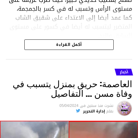
مستوى الرأس وتسبب له في كسر بالجمجمة،
كما عمد أيضا إلى الاعتداء على شقيق الشاب
المتضرر ليتسبب له أيضا في كسور على مستوى
السابق واليد.
هذا وقد تمكن أعوان مركز الأمن الوطني بحي
أكمل القراءة
هلال في توقيت قياسي من محاصرة المشتبه به
والقبض عليه وإحالته على التحقيق في خصوص
ما نُسبه إليه.
أخبار
العاصمة: حريق بمنزل يتسبب في
وفاة مسن … التفاصيل
متابعة
نشرت
منذ سنتين
فى
05/04/2024
بقلم
إدارة التحرير
قسم الاخبار