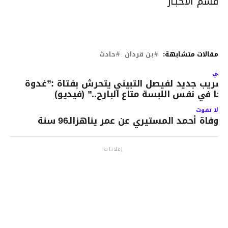
قسم الاخبـار
مقالات متشابهة:
بن قردان
حادث
لتالي
سريب جديد لفيصل التبيني يتحرش بفتاة :”غدوة
يجا في نفس اللبسة متاع البارح..” (فيديو)
لا تفوت
وفاة أحمد المستيري عن عمر يناهزالـ96 سنة
إعلانات