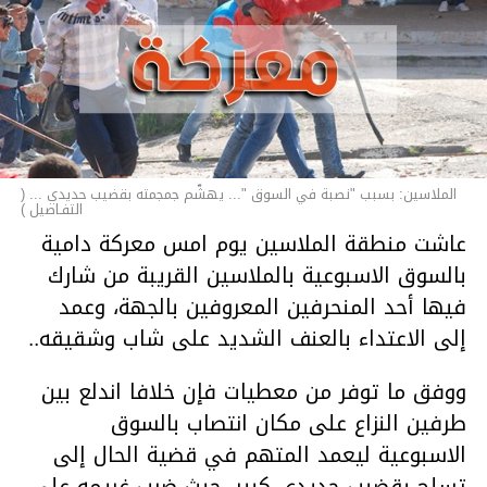
الملاسين: بسبب "نصبة في السوق "... يهشّم جمجمته بقضيب حديدي ... (
التفـاصيل )
عاشت منطقة الملاسين يوم امس معركة دامية
بالسوق الاسبوعية بالملاسين القريبة من شارك
فيها أحد المنحرفين المعروفين بالجهة، وعمد
إلى الاعتداء بالعنف الشديد على شاب وشقيقه..
ووفق ما توفر من معطيات فإن خلافا اندلع بين
طرفين النزاع على مكان انتصاب بالسوق
الاسبوعية ليعمد المتهم في قضية الحال إلى
تسلح بقضيب حديدي كبير، حيث ضرب غريمه على