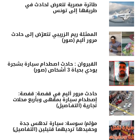
طائرة مصرية تتعرض لحادث في
طريقها إلى تونس
الممثلة ريم الزريبي تتعرّض إلى حادث
مرور أليم (صور)
القيروان : حادث اصطدام سيارة بشجرة
يودي بحياة 3 أشخاص (صور)
حادث مرور أليم في قفصة: قفصة:
إصطدام سيارة بمقهى وبأربع محلات
تجارية (التفـاصيل)
مؤلم/ سوسة: سيارة تدهس جدة
وحفيدها ترديهما قتيلين (التفاصيل)