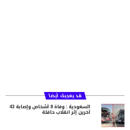
قد يعجبك أيضا
السعودية : وفاة 8 أشخاص وإصابة 43
آخرين إثر انقلاب حافلة