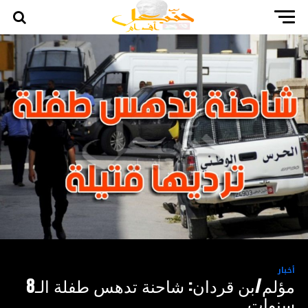
أخبار
مؤلم/بن قردان: شاحنة تدهس طفلة الـ8
سنوات