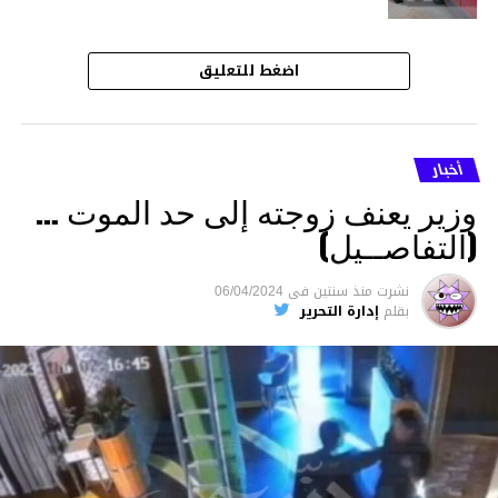
اضغط للتعليق
أخبار
وزير يعنف زوجته إلى حد الموت …
(التفاصــيل)
نشرت
منذ سنتين
فى
06/04/2024
بقلم
إدارة التحرير