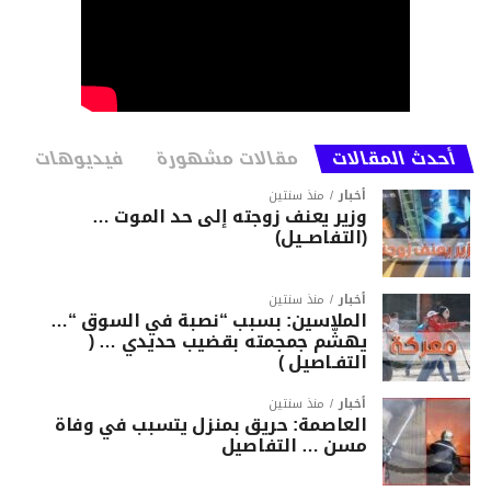
أحدث المقالات
مقالات مشهورة
فيديوهات
أخبار
منذ سنتين
وزير يعنف زوجته إلى حد الموت …
(التفاصــيل)
أخبار
منذ سنتين
الملاسين: بسبب “نصبة في السوق “…
يهشّم جمجمته بقضيب حديدي … (
التفـاصيل )
أخبار
منذ سنتين
العاصمة: حريق بمنزل يتسبب في وفاة
مسن … التفاصيل