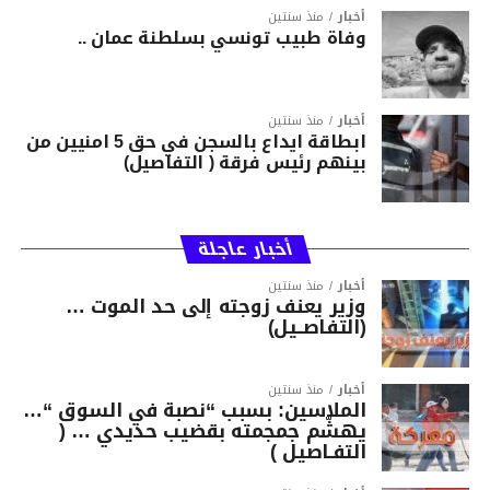
أخبار
منذ سنتين
وفاة طبيب تونسي بسلطنة عمان ..
أخبار
منذ سنتين
ابطاقة ايداع بالسجن في حق 5 امنيين من
بينهم رئيس فرقة ( التفاصيل)
أخبار عاجلة
أخبار
منذ سنتين
وزير يعنف زوجته إلى حد الموت …
(التفاصــيل)
أخبار
منذ سنتين
الملاسين: بسبب “نصبة في السوق “…
يهشّم جمجمته بقضيب حديدي … (
التفـاصيل )