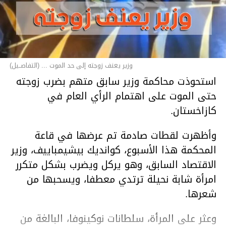
وزير يعنف زوجته إلى حد الموت ... (التفاصــيل)
استحوذت محاكمة وزير سابق متهم بضرب زوجته
حتى الموت على اهتمام الرأي العام في
كازاخستان.
وأظهرت لقطات صادمة تم عرضها في قاعة
المحكمة هذا الأسبوع، كوانديك بيشيمباييف، وزير
الاقتصاد السابق، وهو يركل ويضرب بشكل متكرر
امرأة شابة نحيلة ترتدي معطفا، ويسحبها من
شعرها.
وعثر على المرأة، سلطانات نوكينوفا، البالغة من