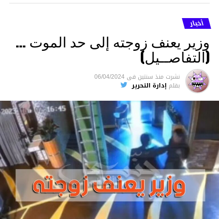
أخبار
وزير يعنف زوجته إلى حد الموت …
(التفاصــيل)
نشرت
منذ سنتين
فى
06/04/2024
بقلم
إدارة التحرير