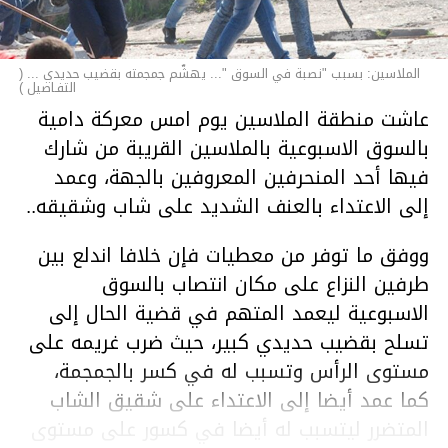
الملاسين: بسبب "نصبة في السوق "... يهشّم جمجمته بقضيب حديدي ... (
التفـاصيل )
عاشت منطقة الملاسين يوم امس معركة دامية
بالسوق الاسبوعية بالملاسين القريبة من شارك
فيها أحد المنحرفين المعروفين بالجهة، وعمد
إلى الاعتداء بالعنف الشديد على شاب وشقيقه..
ووفق ما توفر من معطيات فإن خلافا اندلع بين
طرفين النزاع على مكان انتصاب بالسوق
الاسبوعية ليعمد المتهم في قضية الحال إلى
تسلح بقضيب حديدي كبير، حيث ضرب غريمه على
مستوى الرأس وتسبب له في كسر بالجمجمة،
كما عمد أيضا إلى الاعتداء على شقيق الشاب
المتضرر ليتسبب له أيضا في كسور على مستوى