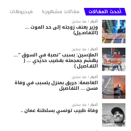
أحدث المقالات
مقالات مشهورة
فيديوهات
أخبار
منذ سنتين
وزير يعنف زوجته إلى حد الموت …
(التفاصــيل)
أخبار
منذ سنتين
الملاسين: بسبب “نصبة في السوق “…
يهشّم جمجمته بقضيب حديدي … (
التفـاصيل )
أخبار
منذ سنتين
العاصمة: حريق بمنزل يتسبب في وفاة
مسن … التفاصيل
أخبار
منذ سنتين
وفاة طبيب تونسي بسلطنة عمان ..