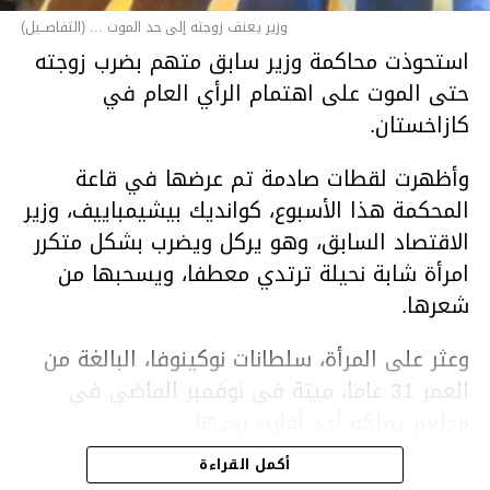
وزير يعنف زوجته إلى حد الموت ... (التفاصــيل)
استحوذت محاكمة وزير سابق متهم بضرب زوجته
حتى الموت على اهتمام الرأي العام في
كازاخستان.
وأظهرت لقطات صادمة تم عرضها في قاعة
المحكمة هذا الأسبوع، كوانديك بيشيمباييف، وزير
الاقتصاد السابق، وهو يركل ويضرب بشكل متكرر
امرأة شابة نحيلة ترتدي معطفا، ويسحبها من
شعرها.
وعثر على المرأة، سلطانات نوكينوفا، البالغة من
العمر 31 عاما، ميتة في نوفمبر الماضي في
مطعم يملكه أحد أقارب زوجها.
أكمل القراءة
ووفقا لتقرير الطبيب الشرعي، توفيت نوكينوفا