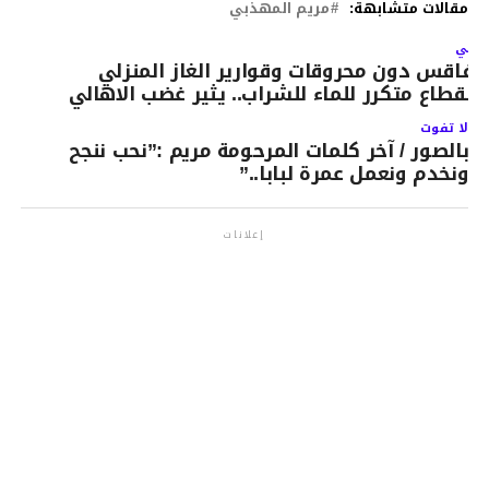
مقالات متشابهة:
مريم المهذبي
لتالي
فاقس دون محروقات وقوارير الغاز المنزلي
انقطاع متكرر للماء للشراب.. يثير غضب الاهالي
لا تفوت
بالصور / آخر كلمات المرحومة مريم :”نحب ننجح
ونخدم ونعمل عمرة لبابا..”
إعلانات