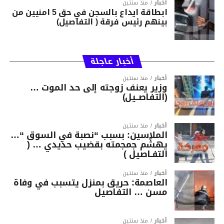
أخبار
منذ سنتين
ابطاقة ايداع بالسجن في حق 5 امنيين من
بينهم رئيس فرقة ( التفاصيل)
أخبار عاجلة
أخبار
منذ سنتين
وزير يعنف زوجته إلى حد الموت …
(التفاصــيل)
أخبار
منذ سنتين
الملاسين: بسبب “نصبة في السوق “…
يهشّم جمجمته بقضيب حديدي … (
التفـاصيل )
أخبار
منذ سنتين
العاصمة: حريق بمنزل يتسبب في وفاة
مسن … التفاصيل
أخبار
منذ سنتين