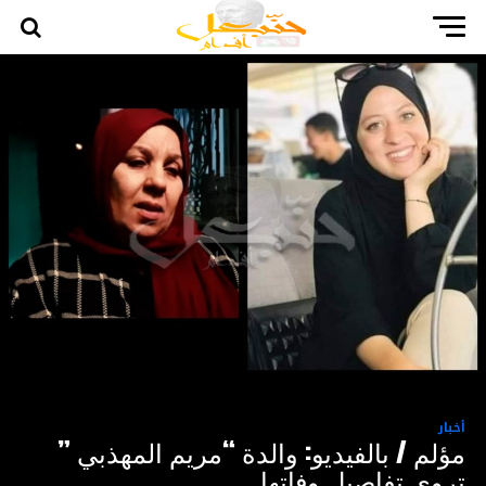
أخبار
مؤلم / بالفيديو: والدة “مريم المهذبي ”
تروي تفاصيل وفاتها ..