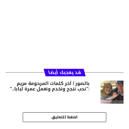
قد يعجبك أيضا
بالصور / آخر كلمات المرحومة مريم
:”نحب ننجح ونخدم ونعمل عمرة لبابا..”
اضغط للتعليق