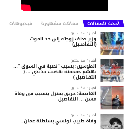
أحدث المقالات
مقالات مشهورة
فيديوهات
أخبار
منذ سنتين
وزير يعنف زوجته إلى حد الموت …
(التفاصــيل)
أخبار
منذ سنتين
الملاسين: بسبب “نصبة في السوق “…
يهشّم جمجمته بقضيب حديدي … (
التفـاصيل )
أخبار
منذ سنتين
العاصمة: حريق بمنزل يتسبب في وفاة
مسن … التفاصيل
أخبار
منذ سنتين
وفاة طبيب تونسي بسلطنة عمان ..