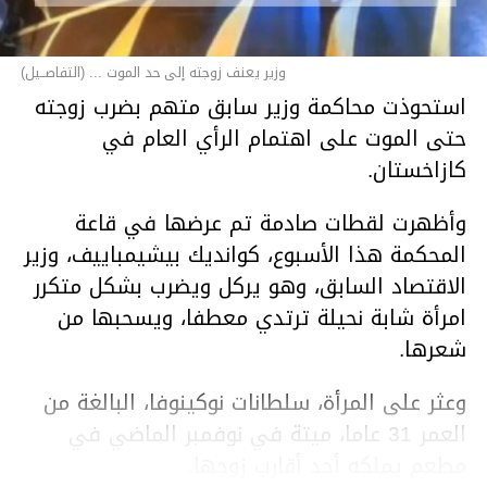
وزير يعنف زوجته إلى حد الموت ... (التفاصــيل)
استحوذت محاكمة وزير سابق متهم بضرب زوجته
حتى الموت على اهتمام الرأي العام في
كازاخستان.
وأظهرت لقطات صادمة تم عرضها في قاعة
المحكمة هذا الأسبوع، كوانديك بيشيمباييف، وزير
الاقتصاد السابق، وهو يركل ويضرب بشكل متكرر
امرأة شابة نحيلة ترتدي معطفا، ويسحبها من
شعرها.
وعثر على المرأة، سلطانات نوكينوفا، البالغة من
العمر 31 عاما، ميتة في نوفمبر الماضي في
مطعم يملكه أحد أقارب زوجها.