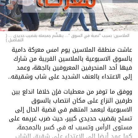
الملاسين: بسبب "نصبة في السوق "... يهشّم جمجمته بقضيب حديدي ... (
التفـاصيل )
عاشت منطقة الملاسين يوم امس معركة دامية
بالسوق الاسبوعية بالملاسين القريبة من شارك
فيها أحد المنحرفين المعروفين بالجهة، وعمد
إلى الاعتداء بالعنف الشديد على شاب وشقيقه..
ووفق ما توفر من معطيات فإن خلافا اندلع بين
طرفين النزاع على مكان انتصاب بالسوق
الاسبوعية ليعمد المتهم في قضية الحال إلى
تسلح بقضيب حديدي كبير، حيث ضرب غريمه على
مستوى الرأس وتسبب له في كسر بالجمجمة،
كما عمد أيضا إلى الاعتداء على شقيق الشاب