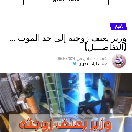
اضغط للتعليق
أخبار
وزير يعنف زوجته إلى حد الموت …
(التفاصــيل)
نشرت
منذ سنتين
فى
06/04/2024
بقلم
إدارة التحرير