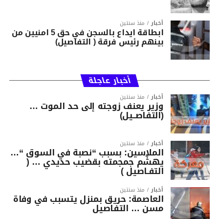
أخبار
منذ سنتين
ابطاقة ايداع بالسجن في حق 5 امنيين من
بينهم رئيس فرقة ( التفاصيل)
أخبار عاجلة
أخبار
منذ سنتين
وزير يعنف زوجته إلى حد الموت …
(التفاصــيل)
أخبار
منذ سنتين
الملاسين: بسبب “نصبة في السوق “…
يهشّم جمجمته بقضيب حديدي … (
التفـاصيل )
أخبار
منذ سنتين
العاصمة: حريق بمنزل يتسبب في وفاة
مسن … التفاصيل