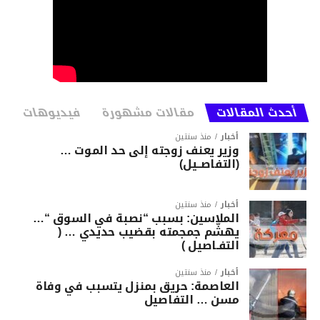
أحدث المقالات
مقالات مشهورة
فيديوهات
أخبار
منذ سنتين
وزير يعنف زوجته إلى حد الموت …
(التفاصــيل)
أخبار
منذ سنتين
الملاسين: بسبب “نصبة في السوق “…
يهشّم جمجمته بقضيب حديدي … (
التفـاصيل )
أخبار
منذ سنتين
العاصمة: حريق بمنزل يتسبب في وفاة
مسن … التفاصيل