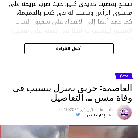
تسلح بقضيب حديدي كبير، حيث ضرب غريمه على
مستوى الرأس وتسبب له في كسر بالجمجمة،
كما عمد أيضا إلى الاعتداء على شقيق الشاب
المتضرر ليتسبب له أيضا في كسور على مستوى
السابق واليد.
هذا وقد تمكن أعوان مركز الأمن الوطني بحي
أكمل القراءة
هلال في توقيت قياسي من محاصرة المشتبه به
والقبض عليه وإحالته على التحقيق في خصوص
ما نُسبه إليه.
أخبار
العاصمة: حريق بمنزل يتسبب في
وفاة مسن … التفاصيل
متابعة
نشرت
منذ سنتين
فى
05/04/2024
بقلم
إدارة التحرير
قسم الاخبار