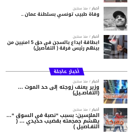
أخبار
منذ سنتين
وفاة طبيب تونسي بسلطنة عمان ..
أخبار
منذ سنتين
ابطاقة ايداع بالسجن في حق 5 امنيين من
بينهم رئيس فرقة ( التفاصيل)
أخبار عاجلة
أخبار
منذ سنتين
وزير يعنف زوجته إلى حد الموت …
(التفاصــيل)
أخبار
منذ سنتين
الملاسين: بسبب “نصبة في السوق “…
يهشّم جمجمته بقضيب حديدي … (
التفـاصيل )