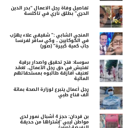
تفاصيل وفاة رجل الاعمال “بدر الدين
الحري” بطلق ناري في تاكلسة
المنجي الشابي :” شقيقي علاء يهرّب
في الكوكايين .. وكي سافر لفرنسا
جاب كمية كبيرة” (صور)
سوسة: فتح تحقيق واصدار برقية
تفتيش في حق رجل الأعمال.. تعمّد
تعنيف أفارقة طالبوه بمستحقاتهم
المالية
رجل أعمال يتبرع لوزارة الصحة بمائة
ألف قناع طبي
بن قردان: حجز 4 أشبال نمور لدى
مواطن ليبي ‘إشتراها من حديقة
النفيضة (صور)