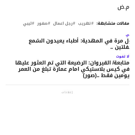
م.ض
مقالات متشابهة:
تهريب
رجل اعمال
صقور
ليبي
لتالي
اول مرة في المهدية: أطباء يعيدون السّمع
طفلتين ..
لا تفوت
متابعة/ القيروان: الرضيعة التي تم العثور عليها
في كيس بلاستيكي امام عمارة تبلغ من العمر
يومين فقط ..(صور)
إعلانات