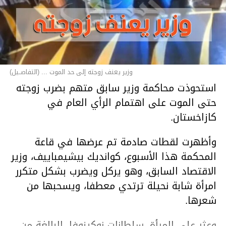
وزير يعنف زوجته إلى حد الموت ... (التفاصــيل)
استحوذت محاكمة وزير سابق متهم بضرب زوجته
حتى الموت على اهتمام الرأي العام في
كازاخستان.
وأظهرت لقطات صادمة تم عرضها في قاعة
المحكمة هذا الأسبوع، كوانديك بيشيمباييف، وزير
الاقتصاد السابق، وهو يركل ويضرب بشكل متكرر
امرأة شابة نحيلة ترتدي معطفا، ويسحبها من
شعرها.
وعثر على المرأة، سلطانات نوكينوفا، البالغة من