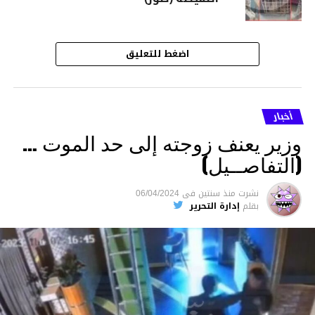
اضغط للتعليق
أخبار
وزير يعنف زوجته إلى حد الموت …
(التفاصــيل)
نشرت
منذ سنتين
فى
06/04/2024
بقلم
إدارة التحرير