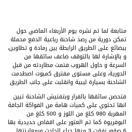
متابعة لما تم نشره يوم الأربعاء الماضي حول
تمكن دورية من رصد شاحنة رباعية الدفع محملة
ببضائع على الطريق الرابطة بين رمادة و تطاوين،
و بالإشارة لها بالتوقف ضاعف سائقها من
السرعة و حاول الهروب فتمت مطاردته من قبل
الدورية، وعلى مستوى مفترق كمبوت اصطدمت
الشاحنة بسيارة ليبية وانقلبت على جانب الطريق
فتحصن سائقها بالفرار وبتفتيش الشاحنة تبين
انها تحتوي على كميات هامة من الفواكة الجافة
المهربة 980 كلغ من اللوز و 500 كلغ من
البوفريوة كما تم العثور على اقفاص حديدية بها
6 صقور نفقت 3 منها جراء الحادث وبمعاينتها