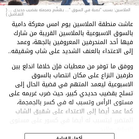
الملاسين: بسبب "نصبة في السوق "... يهشّم جمجمته بقضيب حديدي ... (
التفـاصيل )
عاشت منطقة الملاسين يوم امس معركة دامية
بالسوق الاسبوعية بالملاسين القريبة من شارك
فيها أحد المنحرفين المعروفين بالجهة، وعمد
إلى الاعتداء بالعنف الشديد على شاب وشقيقه..
ووفق ما توفر من معطيات فإن خلافا اندلع بين
طرفين النزاع على مكان انتصاب بالسوق
الاسبوعية ليعمد المتهم في قضية الحال إلى
تسلح بقضيب حديدي كبير، حيث ضرب غريمه على
مستوى الرأس وتسبب له في كسر بالجمجمة،
كما عمد أيضا إلى الاعتداء على شقيق الشاب
المتضرر ليتسبب له أيضا في كسور على مستوى
السابق واليد.
هذا وقد تمكن أعوان مركز الأمن الوطني بحي
أكمل القراءة