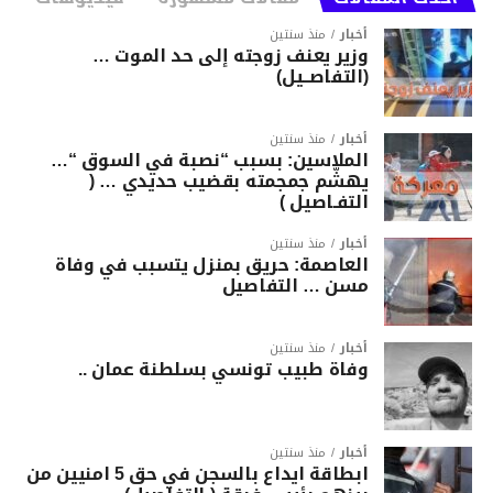
أخبار
منذ سنتين
وزير يعنف زوجته إلى حد الموت …
(التفاصــيل)
أخبار
منذ سنتين
الملاسين: بسبب “نصبة في السوق “…
يهشّم جمجمته بقضيب حديدي … (
التفـاصيل )
أخبار
منذ سنتين
العاصمة: حريق بمنزل يتسبب في وفاة
مسن … التفاصيل
أخبار
منذ سنتين
وفاة طبيب تونسي بسلطنة عمان ..
أخبار
منذ سنتين
ابطاقة ايداع بالسجن في حق 5 امنيين من