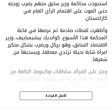
استحوذت محاكمة وزير سابق متهم بضرب زوجته
حتى الموت على اهتمام الرأي العام في
كازاخستان.
وأظهرت لقطات صادمة تم عرضها في قاعة
المحكمة هذا الأسبوع، كوانديك بيشيمباييف، وزير
الاقتصاد السابق، وهو يركل ويضرب بشكل متكرر
امرأة شابة نحيلة ترتدي معطفا، ويسحبها من
شعرها.
وعثر على المرأة، سلطانات نوكينوفا، البالغة من
العمر 31 عاما، ميتة في نوفمبر الماضي في
مطعم يملكه أحد أقارب زوجها.
أكمل القراءة
ووفقا لتقرير الطبيب الشرعي، توفيت نوكينوفا
متأثرة بصدمة في الدماغ، وكانت إحدى عظام