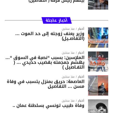
بينهم رئيس فرقة ( التفاصيل)
أخبار عاجلة
أخبار
منذ سنتين
وزير يعنف زوجته إلى حد الموت …
(التفاصــيل)
أخبار
منذ سنتين
الملاسين: بسبب “نصبة في السوق “…
يهشّم جمجمته بقضيب حديدي … (
التفـاصيل )
أخبار
منذ سنتين
العاصمة: حريق بمنزل يتسبب في وفاة
مسن … التفاصيل
أخبار
منذ سنتين
وفاة طبيب تونسي بسلطنة عمان ..