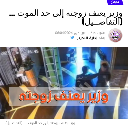
أخبار
وزير يعنف زوجته إلى حد الموت …
(التفاصــيل)
نشرت
منذ سنتين
فى
06/04/2024
بقلم
إدارة التحرير
وزير يعنف زوجته إلى حد الموت ... (التفاصــيل)