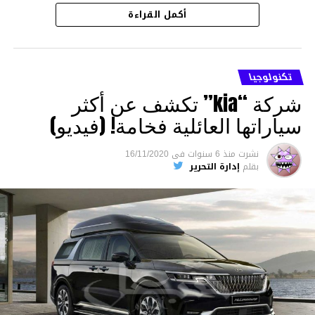
أكمل القراءة
تكنولوجيا
شركة “kia” تكشف عن أكثر
سياراتها العائلية فخامة! (فيديو)
نشرت
منذ 6 سنوات
فى
16/11/2020
بقلم
إدارة التحرير