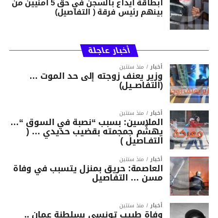
ابطاقة ايداع بالسجن في حق 5 امنيين من
بينهم رئيس فرقة ( التفاصيل)
أخبار عاجلة
أخبار
منذ سنتين
وزير يعنف زوجته إلى حد الموت …
(التفاصــيل)
أخبار
منذ سنتين
الملاسين: بسبب “نصبة في السوق “…
يهشّم جمجمته بقضيب حديدي … (
التفـاصيل )
أخبار
منذ سنتين
العاصمة: حريق بمنزل يتسبب في وفاة
مسن … التفاصيل
أخبار
منذ سنتين
وفاة طبيب تونسي بسلطنة عمان ..