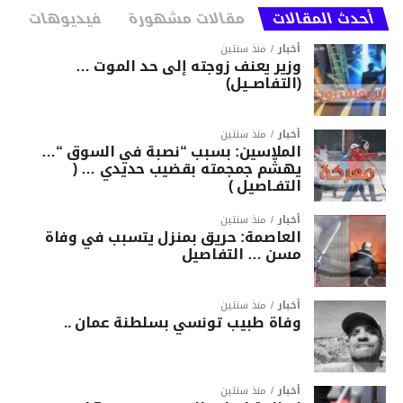
أحدث المقالات
مقالات مشهورة
فيديوهات
المصدر: moto1
أخبار
منذ سنتين
وزير يعنف زوجته إلى حد الموت …
(التفاصــيل)
أخبار
منذ سنتين
الملاسين: بسبب “نصبة في السوق “…
يهشّم جمجمته بقضيب حديدي … (
التفـاصيل )
أخبار
منذ سنتين
العاصمة: حريق بمنزل يتسبب في وفاة
مسن … التفاصيل
أخبار
منذ سنتين
وفاة طبيب تونسي بسلطنة عمان ..
أخبار
منذ سنتين