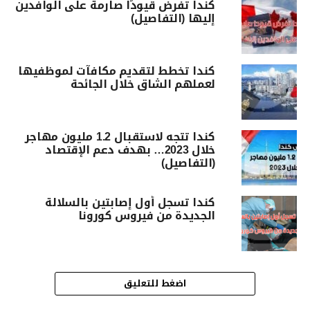
كندا تفرض قيودًا صارمة على الوافدين
إليها (التفاصيل)
كندا تخطط لتقديم مكافآت لموظفيها
لعملهم الشاق خلال الجائحة
كندا تتجه لاستقبال 1.2 مليون مهاجر
خلال 2023… بهدف دعم الإقتصاد
(التفاصيل)
كندا تسجل أول إصابتين بالسلالة
الجديدة من فيروس كورونا
اضغط للتعليق