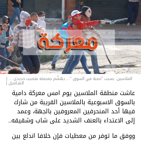
الملاسين: بسبب "نصبة في السوق "... يهشّم جمجمته بقضيب حديدي ... (
التفـاصيل )
عاشت منطقة الملاسين يوم امس معركة دامية
بالسوق الاسبوعية بالملاسين القريبة من شارك
فيها أحد المنحرفين المعروفين بالجهة، وعمد
إلى الاعتداء بالعنف الشديد على شاب وشقيقه..
ووفق ما توفر من معطيات فإن خلافا اندلع بين