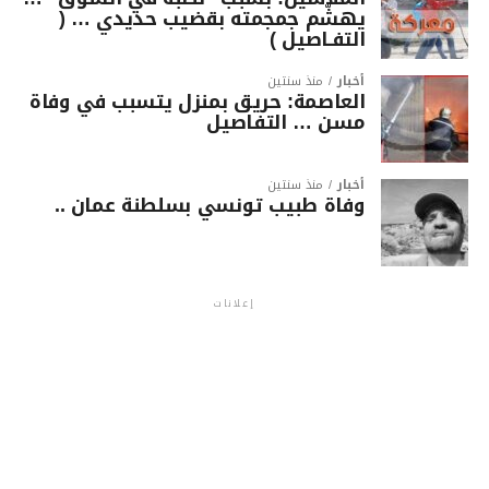
يهشّم جمجمته بقضيب حديدي … (
التفـاصيل )
أخبار
منذ سنتين
العاصمة: حريق بمنزل يتسبب في وفاة
مسن … التفاصيل
أخبار
منذ سنتين
وفاة طبيب تونسي بسلطنة عمان ..
إعلانات