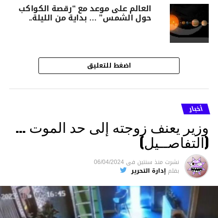
العالم على موعد مع “رقصة الكواكب
حول الشمس” … بداية من الليلة..
اضغط للتعليق
أخبار
وزير يعنف زوجته إلى حد الموت …
(التفاصــيل)
نشرت
منذ سنتين
فى
06/04/2024
بقلم
إدارة التحرير