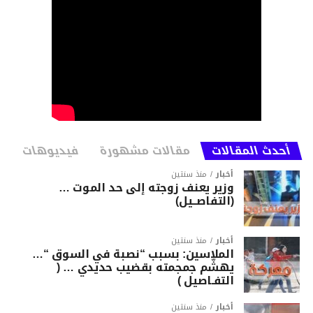
أحدث المقالات
مقالات مشهورة
فيديوهات
أخبار
منذ سنتين
وزير يعنف زوجته إلى حد الموت …
(التفاصــيل)
أخبار
منذ سنتين
الملاسين: بسبب “نصبة في السوق “…
يهشّم جمجمته بقضيب حديدي … (
التفـاصيل )
أخبار
منذ سنتين