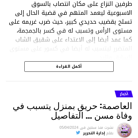
طرفين النزاع على مكان انتصاب بالسوق
الاسبوعية ليعمد المتهم في قضية الحال إلى
تسلح بقضيب حديدي كبير، حيث ضرب غريمه على
مستوى الرأس وتسبب له في كسر بالجمجمة،
كما عمد أيضا إلى الاعتداء على شقيق الشاب
المتضرر ليتسبب له أيضا في كسور على مستوى
السابق واليد.
هذا وقد تمكن أعوان مركز الأمن الوطني بحي
أكمل القراءة
هلال في توقيت قياسي من محاصرة المشتبه به
والقبض عليه وإحالته على التحقيق في خصوص
ما نُسبه إليه.
أخبار
العاصمة: حريق بمنزل يتسبب في
وفاة مسن … التفاصيل
متابعة
نشرت
منذ سنتين
فى
05/04/2024
بقلم
إدارة التحرير