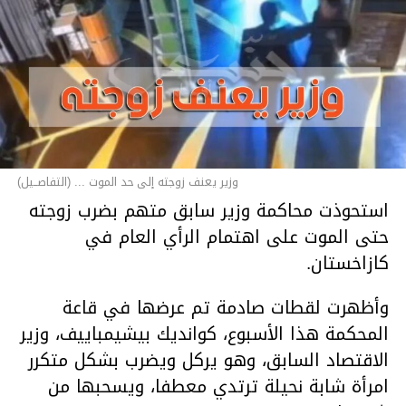
وزير يعنف زوجته إلى حد الموت ... (التفاصــيل)
استحوذت محاكمة وزير سابق متهم بضرب زوجته
حتى الموت على اهتمام الرأي العام في
كازاخستان.
وأظهرت لقطات صادمة تم عرضها في قاعة
المحكمة هذا الأسبوع، كوانديك بيشيمباييف، وزير
الاقتصاد السابق، وهو يركل ويضرب بشكل متكرر
امرأة شابة نحيلة ترتدي معطفا، ويسحبها من