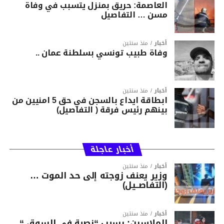
العاصمة: حريق بمنزل يتسبب في وفاة
مسن … التفاصيل
أخبار
منذ سنتين
وفاة طبيب تونسي بسلطنة عمان ..
أخبار
منذ سنتين
ابطاقة ايداع بالسجن في حق 5 امنيين من
بينهم رئيس فرقة ( التفاصيل)
أخبار عاجلة
أخبار
منذ سنتين
وزير يعنف زوجته إلى حد الموت …
(التفاصــيل)
أخبار
منذ سنتين
الملاسين: بسبب “نصبة في السوق “…