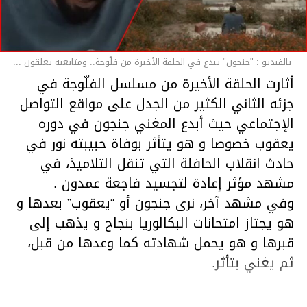
بالفيديو : "جنجون" يبدع في الحلقة الأخيرة من فلّوجة.. ومتابعيه يعلقون ...
أثارت الحلقة الأخيرة من مسلسل الفلّوجة في
جزئه الثاني الكثير من الجدل على مواقع التواصل
الإجتماعي حيث أبدع المغني جنجون في دوره
يعقوب خصوصا و هو يتأثر بوفاة حبيبته نور في
حادث انقلاب الحافلة التي تنقل التلاميذ، في
مشهد مؤثر إعادة لتجسيد فاجعة عمدون .
وفي مشهد آخر، نرى جنجون أو “يعقوب” بعدها و
هو يجتاز امتحانات البكالوريا بنجاح و يذهب إلى
قبرها و هو يحمل شهادته كما وعدها من قبل،
ثم يغني بتأثر.