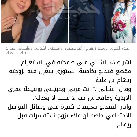
متابعة
قسم الاخبـار
علاء الشابي لزوجته ريهام : أنت حبيبتي ورفيقتي الأبدية.. ومافماش حب لا
قبلك لا بعدك
نشر علاء الشابي على صفحته في انستغرام
مقطع فيديو بخاصية الستوري يتغزل فيه بزوجته
ريهام بن علية
وقال الشابي :” انت مرتي وحبيبتي ورفيقة عمري
الابدية ومافماش حب لا قبلك لا بعدك”.
واثار الفيديو تعليقات كثيرة على وسائل التواصل
الاجتماعي خاصة أن علاء تزوّج ثلاثة مرات قبل
ريهام