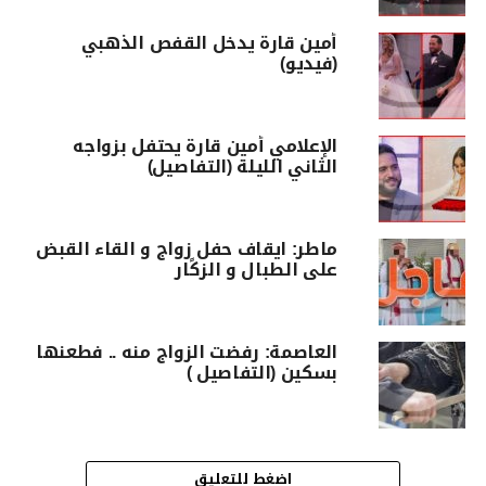
أمين قارة يدخل القفص الذهبي
(فيديو)
الإعلامي أمين قارة يحتفل بزواجه
الثاني الليلة (التفاصيل)
ماطر: ‏ايقاف ‏حفل ‏زواج ‏و ‏القاء القبض
‏على الطبال ‏و ‏الزكًار
العاصمة: رفضت الزواج منه .. فطعنها
بسكين (التفاصيل )
اضغط للتعليق