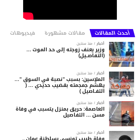
أحدث المقالات
مقالات مشهورة
فيديوهات
أخبار
منذ سنتين
وزير يعنف زوجته إلى حد الموت …
(التفاصــيل)
أخبار
منذ سنتين
الملاسين: بسبب “نصبة في السوق “…
يهشّم جمجمته بقضيب حديدي … (
التفـاصيل )
أخبار
منذ سنتين
العاصمة: حريق بمنزل يتسبب في وفاة
مسن … التفاصيل
أخبار
منذ سنتين
وفاة طبيب تونسي بسلطنة عمان ..