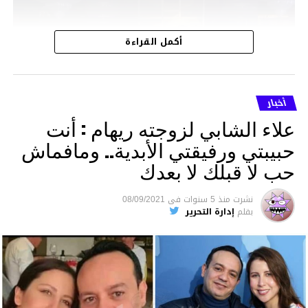
الفيديو
أكمل القراءة
أخبار
علاء الشابي لزوجته ريهام : أنت
حبيبتي ورفيقتي الأبدية.. ومافماش
حب لا قبلك لا بعدك
نشرت
منذ 5 سنوات
فى
08/09/2021
بقلم
إدارة التحرير
00:41
00:00