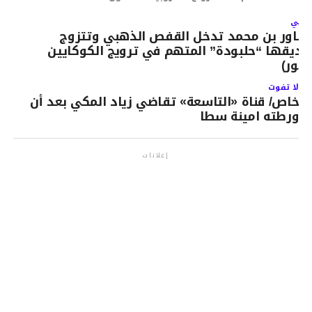
لتالي
ساور بن محمد تدخل القفص الذهبي وتتزوج
ديقها “حلبودة” المتهم في ترويج الكوكايين
صور)
لا تفوت
خاص/ قناة «التاسعة» تقاضي زياد المكي بعد أن
ورطته امينة سطا
إعلانات