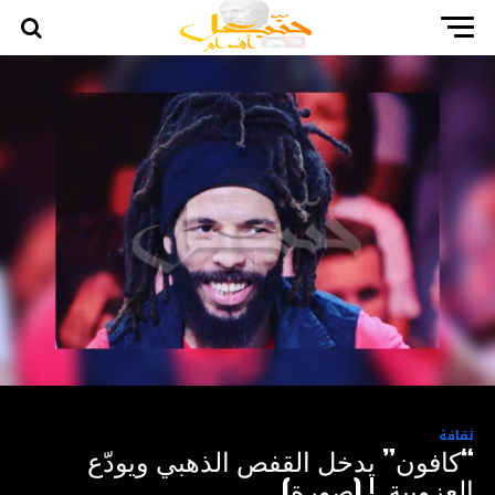
ثقافة
“كافون” يدخل القفص الذهبي ويودّع
العزوبية..! (صورة)