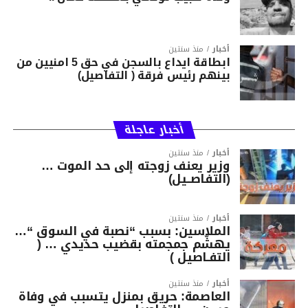
أخبار
منذ سنتين
ابطاقة ايداع بالسجن في حق 5 امنيين من
بينهم رئيس فرقة ( التفاصيل)
أخبار عاجلة
أخبار
منذ سنتين
وزير يعنف زوجته إلى حد الموت …
(التفاصــيل)
أخبار
منذ سنتين
الملاسين: بسبب “نصبة في السوق “…
يهشّم جمجمته بقضيب حديدي … (
التفـاصيل )
أخبار
منذ سنتين
العاصمة: حريق بمنزل يتسبب في وفاة