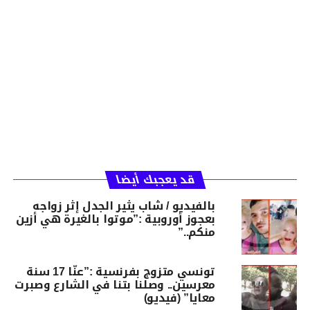
قد يعجبك أيضا
بالفيديو / شاب يثير الجدل إثر زواجه
بعجوز أوروبية :”موتوا بالغيرة هي أزين
منكم..”
تونسي متزوج بفرنسية :”عنّا 17 سنة
معرسين.. وصلنا بتنا في الشارع وصبرت
معايا” (فيديو)