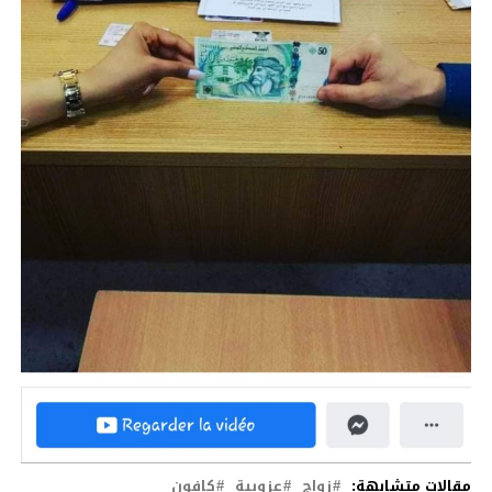
مقالات متشابهة:
زواج
عزوبية
كافون