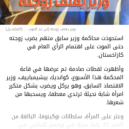
وزير يعنف زوجته إلى حد الموت ... (التفاصــيل)
استحوذت محاكمة وزير سابق متهم بضرب زوجته
حتى الموت على اهتمام الرأي العام في
كازاخستان.
وأظهرت لقطات صادمة تم عرضها في قاعة
المحكمة هذا الأسبوع، كوانديك بيشيمباييف، وزير
الاقتصاد السابق، وهو يركل ويضرب بشكل متكرر
امرأة شابة نحيلة ترتدي معطفا، ويسحبها من
شعرها.
وعثر على المرأة، سلطانات نوكينوفا، البالغة من
العمر 31 عاما، ميتة في نوفمبر الماضي في