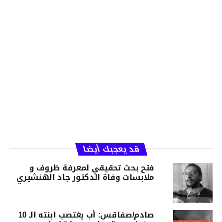
قد يعجبك أيضا
فتح بحث تحقيقي لمعرفة ظروف و
ملابسات وفاة الدكتور جاد الهنشيري
صادم/صفاقس: أب يغتصب ابنته الـ 10