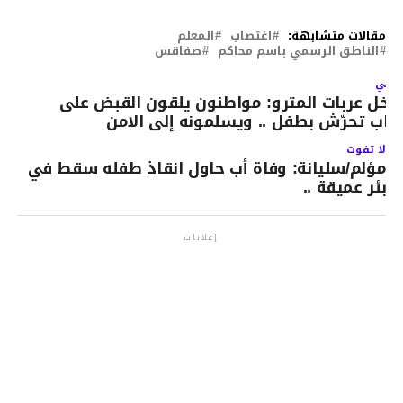
مقالات متشابهة:
اغتصاب
المعلم
الناطق الرسمي باسم محاكم
صفاقس
لتالي
اخل عربات المترو: مواطنون يلقون القبض على
اب تحرّش بطفل .. ويسلمونه إلى الامن
لا تفوت
مؤلم/سليانة: وفاة أب حاول انقاذ طفله سقط في
بئر عميقة ..
إعلانات