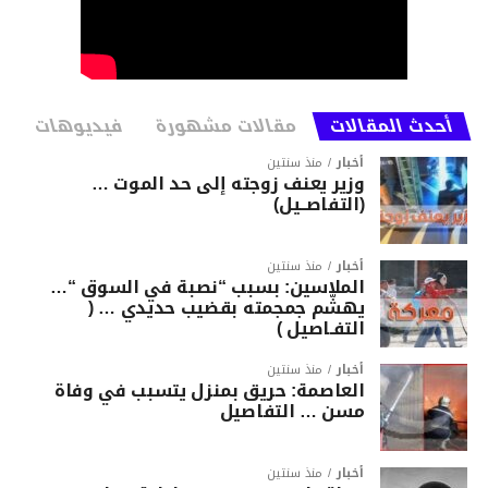
أحدث المقالات
مقالات مشهورة
فيديوهات
أخبار
منذ سنتين
وزير يعنف زوجته إلى حد الموت …
(التفاصــيل)
أخبار
منذ سنتين
الملاسين: بسبب “نصبة في السوق “…
يهشّم جمجمته بقضيب حديدي … (
التفـاصيل )
أخبار
منذ سنتين
العاصمة: حريق بمنزل يتسبب في وفاة
مسن … التفاصيل
أخبار
منذ سنتين