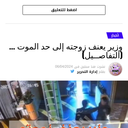
اضغط للتعليق
أخبار
وزير يعنف زوجته إلى حد الموت …
(التفاصــيل)
نشرت
منذ سنتين
فى
06/04/2024
بقلم
إدارة التحرير