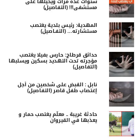
سنوات عدة مرات ويحيلها على
مستشفى!!! (التفاصيل)
المهدية: رئيس بلدية يغتصب
مستشارته… (التفـاصيل)
حدائق قرطاج: حارس بفيلا يغتصب
مؤجرته تحت التهديد بسكين ويسلبها
(التفاصيل)
نابل : القبض على شخصين من أجل
إغتصاب طفل قاصر (التفاصيل)
حادثة غريبة .. معلّم يغتصب حمار و
يعذبها في القيروان