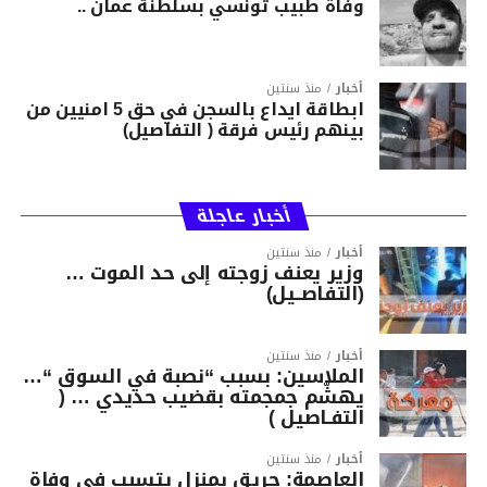
وفاة طبيب تونسي بسلطنة عمان ..
أخبار
منذ سنتين
ابطاقة ايداع بالسجن في حق 5 امنيين من
بينهم رئيس فرقة ( التفاصيل)
أخبار عاجلة
أخبار
منذ سنتين
وزير يعنف زوجته إلى حد الموت …
(التفاصــيل)
أخبار
منذ سنتين
الملاسين: بسبب “نصبة في السوق “…
يهشّم جمجمته بقضيب حديدي … (
التفـاصيل )
أخبار
منذ سنتين
العاصمة: حريق بمنزل يتسبب في وفاة