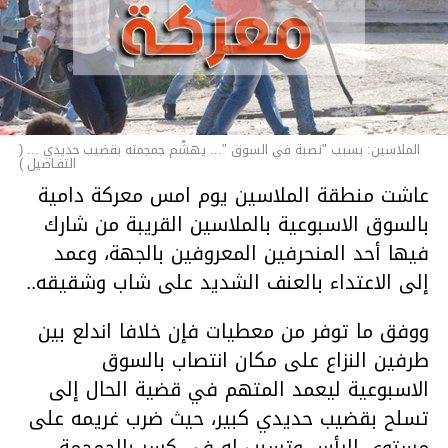
الملاسين: بسبب "نصبة في السوق "... يهشّم جمجمته بقضيب حديدي ... (
التفـاصيل )
عاشت منطقة الملاسين يوم امس معركة دامية
بالسوق الاسبوعية بالملاسين القريبة من شارك
فيها أحد المنحرفين المعروفين بالجهة، وعمد
إلى الاعتداء بالعنف الشديد على شاب وشقيقه..
ووفق ما توفر من معطيات فإن خلافا اندلع بين
طرفين النزاع على مكان انتصاب بالسوق
الاسبوعية ليعمد المتهم في قضية الحال إلى
تسلح بقضيب حديدي كبير، حيث ضرب غريمه على
مستوى الرأس وتسبب له في كسر بالجمجمة،