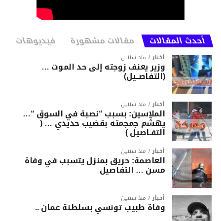
أحدث المقالات
مقالات مشهورة
فيديوهات
أخبار
منذ سنتين
وزير يعنف زوجته إلى حد الموت …
(التفاصــيل)
أخبار
منذ سنتين
الملاسين: بسبب “نصبة في السوق “…
يهشّم جمجمته بقضيب حديدي … (
التفـاصيل )
أخبار
منذ سنتين
العاصمة: حريق بمنزل يتسبب في وفاة
مسن … التفاصيل
أخبار
منذ سنتين
وفاة طبيب تونسي بسلطنة عمان ..