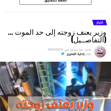
اضغط للتعليق
أخبار
وزير يعنف زوجته إلى حد الموت …
(التفاصــيل)
نشرت
منذ سنتين
فى
06/04/2024
بقلم
إدارة التحرير