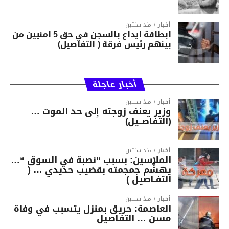
أخبار
منذ سنتين
ابطاقة ايداع بالسجن في حق 5 امنيين من
بينهم رئيس فرقة ( التفاصيل)
أخبار عاجلة
أخبار
منذ سنتين
وزير يعنف زوجته إلى حد الموت …
(التفاصــيل)
أخبار
منذ سنتين
الملاسين: بسبب “نصبة في السوق “…
يهشّم جمجمته بقضيب حديدي … (
التفـاصيل )
أخبار
منذ سنتين
العاصمة: حريق بمنزل يتسبب في وفاة
مسن … التفاصيل