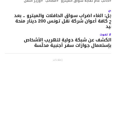
كاتب عام نقابة سواق الميترو
مطالب
وزير النقل
لتالي
اجل: الغاء اضراب سواق الحافلات والميترو .. بعد
منح كافة أعوان شركة نقل تونس 200 دينار منحة
لعيد
لا تفوت
الكشف عن شبكة دولية لتهريب الأشخاص
بإستعمال جوازات سفر أجنبية مدلّسة
إعلانات