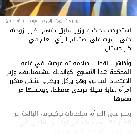
وزير يعنف زوجته إلى حد الموت ... (التفاصــيل)
استحوذت محاكمة وزير سابق متهم بضرب زوجته
حتى الموت على اهتمام الرأي العام في
كازاخستان.
وأظهرت لقطات صادمة تم عرضها في قاعة
المحكمة هذا الأسبوع، كوانديك بيشيمباييف، وزير
الاقتصاد السابق، وهو يركل ويضرب بشكل متكرر
امرأة شابة نحيلة ترتدي معطفا، ويسحبها من
شعرها.
وعثر على المرأة، سلطانات نوكينوفا، البالغة من
العمر 31 عاما، ميتة في نوفمبر الماضي في
مطعم يملكه أحد أقارب زوجها.