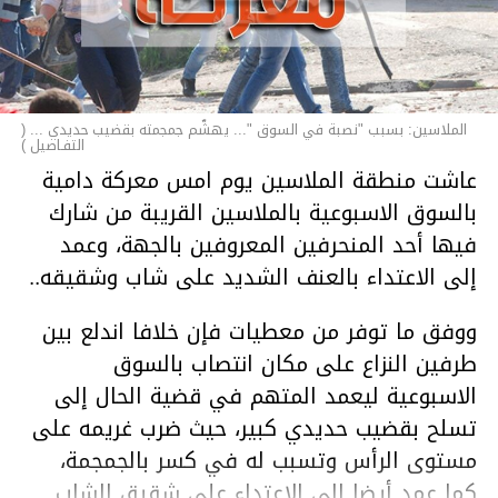
الملاسين: بسبب "نصبة في السوق "... يهشّم جمجمته بقضيب حديدي ... (
التفـاصيل )
عاشت منطقة الملاسين يوم امس معركة دامية
بالسوق الاسبوعية بالملاسين القريبة من شارك
فيها أحد المنحرفين المعروفين بالجهة، وعمد
إلى الاعتداء بالعنف الشديد على شاب وشقيقه..
ووفق ما توفر من معطيات فإن خلافا اندلع بين
طرفين النزاع على مكان انتصاب بالسوق
الاسبوعية ليعمد المتهم في قضية الحال إلى
تسلح بقضيب حديدي كبير، حيث ضرب غريمه على
مستوى الرأس وتسبب له في كسر بالجمجمة،
كما عمد أيضا إلى الاعتداء على شقيق الشاب