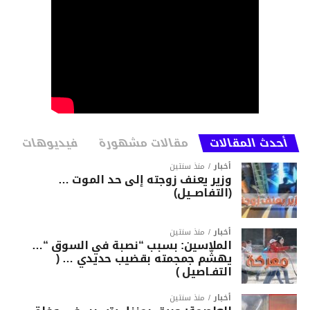
أحدث المقالات
مقالات مشهورة
فيديوهات
أخبار
منذ سنتين
وزير يعنف زوجته إلى حد الموت …
(التفاصــيل)
أخبار
منذ سنتين
الملاسين: بسبب “نصبة في السوق “…
يهشّم جمجمته بقضيب حديدي … (
التفـاصيل )
أخبار
منذ سنتين