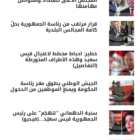
المجلس الأعلى للقضاء..وسنواصل
مهامنها
قرار مرتقب من رئاسة الجمهورية بحلّ
كافة المجالس البلدية
خطير: احباط مخطط لاغتيال قيس
سعيد وهذه الأطراف المتورطة
(التفاصيل)
الجيش الوطني يطوق مقر رئاسة
الحكومة ويمنع الموظفين من الدخول
سنية الدهماني “تتهجّم” على رئيس
الجمهورية قيس سعيّد…(فيديو)