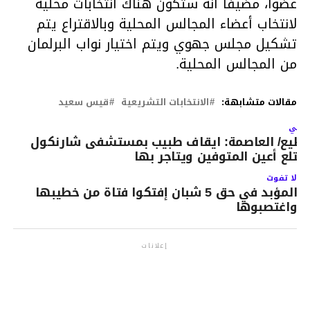
عضوا، مضيفا أنّه ستكون هناك انتخابات محلية
لانتخاب أعضاء المجالس المحلية وبالاقتراع يتم
تشكيل مجلس جهوي ويتم اختيار نواب البرلمان
من المجالس المحلية.
مقالات متشابهة:
الانتخابات التشريعية
قيس سعيد
لتالي
ظيع/ العاصمة: ايقاف طبيب بمستشفى شارنكول
قتلع أعين المتوفين ويتاجر بها
لا تفوت
المؤبد في حق 5 شبان إفتكوا فتاة من خطيبها
واغتصبوها
إعلانات