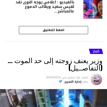
بالفيديو : اعلامي يوجه اقوى نقد
لقيس سعيد ويغالب الدموع
عالمباشر…
اضغط للتعليق
أخبار
وزير يعنف زوجته إلى حد الموت …
(التفاصــيل)
نشرت
منذ سنتين
فى
06/04/2024
بقلم
إدارة التحرير