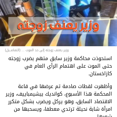
وزير يعنف زوجته إلى حد الموت ... (التفاصــيل)
استحوذت محاكمة وزير سابق متهم بضرب زوجته
حتى الموت على اهتمام الرأي العام في
كازاخستان.
وأظهرت لقطات صادمة تم عرضها في قاعة
المحكمة هذا الأسبوع، كوانديك بيشيمباييف، وزير
الاقتصاد السابق، وهو يركل ويضرب بشكل متكرر
امرأة شابة نحيلة ترتدي معطفا، ويسحبها من
شعرها.