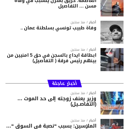
العاصمة: حريق بمنزل يتسبب في وفاة
مسن … التفاصيل
أخبار
منذ سنتين
وفاة طبيب تونسي بسلطنة عمان ..
أخبار
منذ سنتين
ابطاقة ايداع بالسجن في حق 5 امنيين من
بينهم رئيس فرقة ( التفاصيل)
أخبار عاجلة
أخبار
منذ سنتين
وزير يعنف زوجته إلى حد الموت …
(التفاصــيل)
أخبار
منذ سنتين
الملاسين: بسبب “نصبة في السوق “…