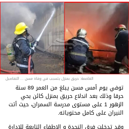
العاصمة: حريق بمنزل يتسبب في وفاة مسن ... التفاصيل
توفي يوم أمس مسن يبلغ من العمر 89 سنة
حرقا وذلك بعد اندلاع حريق بمنزل كائن بحي
الزهور 1 على مستوى مدرسة السمران، حيث أتت
النيران على كامل محتوياته.
وقد تدخلت فرق النجدة و الإطفاء التابعة للإدارة