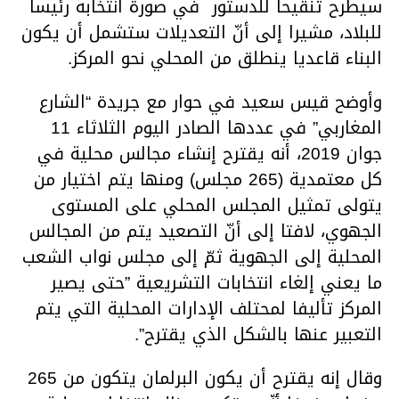
سيطرح تنقيحا للدستور في صورة انتخابه رئيسا
للبلاد، مشيرا إلى أنّ التعديلات ستشمل أن يكون
البناء قاعديا ينطلق من المحلي نحو المركز.
وأوضح قيس سعيد في حوار مع جريدة “الشارع
المغاربي” في عددها الصادر اليوم الثلاثاء 11
جوان 2019، أنه يقترح إنشاء مجالس محلية في
كل معتمدية (265 مجلس) ومنها يتم اختيار من
يتولى تمثيل المجلس المحلي على المستوى
الجهوي، لافتا إلى أنّ التصعيد يتم من المجالس
المحلية إلى الجهوية ثمّ إلى مجلس نواب الشعب
ما يعني إلغاء انتخابات التشريعية ”حتى يصير
المركز تأليفا لمحتلف الإدارات المحلية التي يتم
التعبير عنها بالشكل الذي يقترح”.
وقال إنه يقترح أن يكون البرلمان يتكون من 265