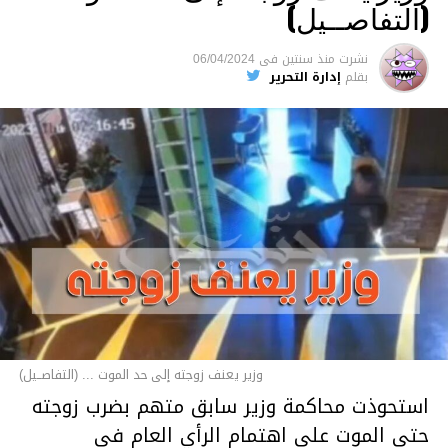
(التفاصــيل)
نشرت
منذ سنتين
فى
06/04/2024
بقلم
إدارة التحرير
وزير يعنف زوجته إلى حد الموت ... (التفاصــيل)
استحوذت محاكمة وزير سابق متهم بضرب زوجته
حتى الموت على اهتمام الرأي العام في