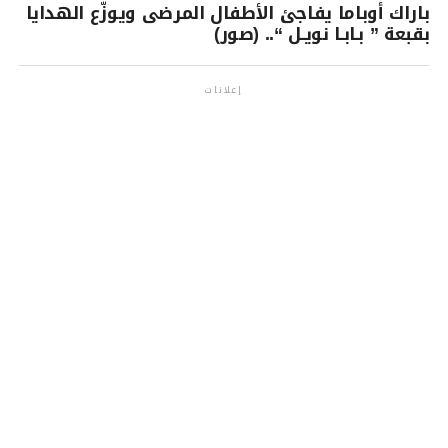
باراك أوباما يفاجئ الأطفال المرضى ويوزّع الهدايا
بقبعة ” بـابـا نويـل “.. (صور)
إعلانات