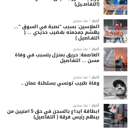
(التفاصــيل)
أخبار
منذ سنتين
الملاسين: بسبب “نصبة في السوق “…
يهشّم جمجمته بقضيب حديدي … (
التفـاصيل )
أخبار
منذ سنتين
العاصمة: حريق بمنزل يتسبب في وفاة
مسن … التفاصيل
أخبار
منذ سنتين
وفاة طبيب تونسي بسلطنة عمان ..
أخبار
منذ سنتين
ابطاقة ايداع بالسجن في حق 5 امنيين من
بينهم رئيس فرقة ( التفاصيل)