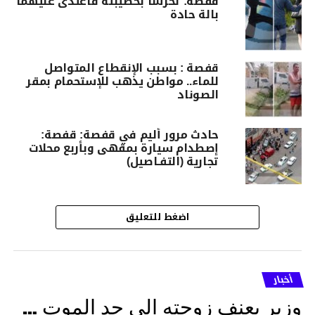
قفصة: تحرشا بخطيبته فاعتدى عليهما
بالة حادة
قفصة : بسبب الإنقطاع المتواصل
للماء.. مواطن يذهب للإستحمام بمقر
الصوناد
حادث مرور أليم في قفصة: قفصة:
إصطدام سيارة بمقهى وبأربع محلات
تجارية (التفـاصيل)
اضغط للتعليق
أخبار
وزير يعنف زوجته إلى حد الموت …