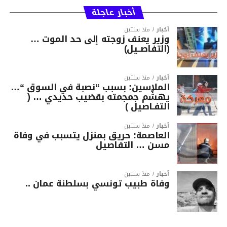
أخبار عاجلة
أخبار
منذ سنتين
وزير يعنف زوجته إلى حد الموت …
(التفاصــيل)
أخبار
منذ سنتين
الملاسين: بسبب “نصبة في السوق “…
يهشّم جمجمته بقضيب حديدي … (
التفـاصيل )
أخبار
منذ سنتين
العاصمة: حريق بمنزل يتسبب في وفاة
مسن … التفاصيل
أخبار
منذ سنتين
وفاة طبيب تونسي بسلطنة عمان ..