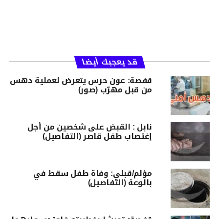
قد يعجبك أيضا
قفصة: عون حرس يتعرض لعملية دهس
من قبل مهرّب (صور)
نابل : القبض على شخصين من أجل
إغتصاب طفل قاصر (التفاصيل)
مؤلم/قبلي: وفاة طفل سقط في
بالوعة (التفاصيل)