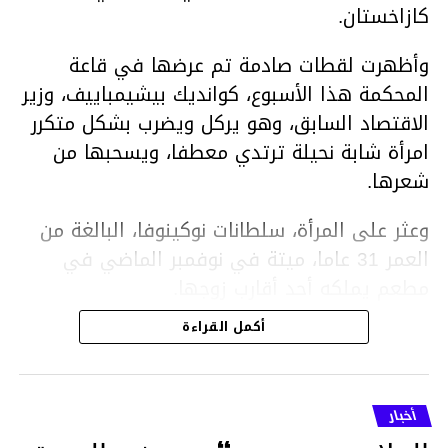
كازاخستان.
وأظهرت لقطات صادمة تم عرضها في قاعة
المحكمة هذا الأسبوع، كوانديك بيشيمباييف، وزير
الاقتصاد السابق، وهو يركل ويضرب بشكل متكرر
امرأة شابة نحيلة ترتدي معطفا، ويسحبها من
شعرها.
وعثر على المرأة، سلطانات نوكينوفا، البالغة من
العمر 31 عاما، ميتة في نوفمبر الماضي في
مطعم يملكه أحد أقارب زوجها.
أكمل القراءة
ووفقا لتقرير الطبيب الشرعي، توفيت نوكينوفا
متأثرة بصدمة في الدماغ، وكانت إحدى عظام
أنفها مكسورة وكانت هناك كدمات متعددة على
أخبار
وجهها ورأسها وذراعيها ويديها.