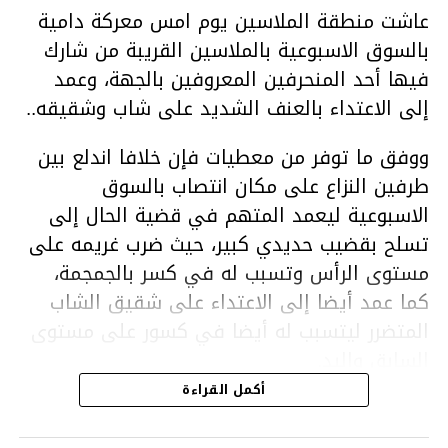
عاشت منطقة الملاسين يوم امس معركة دامية
بالسوق الاسبوعية بالملاسين القريبة من شارك
فيها أحد المنحرفين المعروفين بالجهة، وعمد
إلى الاعتداء بالعنف الشديد على شاب وشقيقه..
ووفق ما توفر من معطيات فإن خلافا اندلع بين
طرفين النزاع على مكان انتصاب بالسوق
الاسبوعية ليعمد المتهم في قضية الحال إلى
تسلح بقضيب حديدي كبير، حيث ضرب غريمه على
مستوى الرأس وتسبب له في كسر بالجمجمة،
كما عمد أيضا إلى الاعتداء على شقيق الشاب
المتضرر ليتسبب له أيضا في كسور على مستوى
السابق واليد.
هذا وقد تمكن أعوان مركز الأمن الوطني بحي
أكمل القراءة
هلال في توقيت قياسي من محاصرة المشتبه به
والقبض عليه وإحالته على التحقيق في خصوص