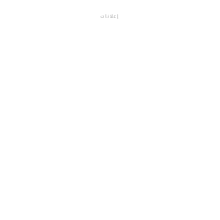
إعلانات
م.م