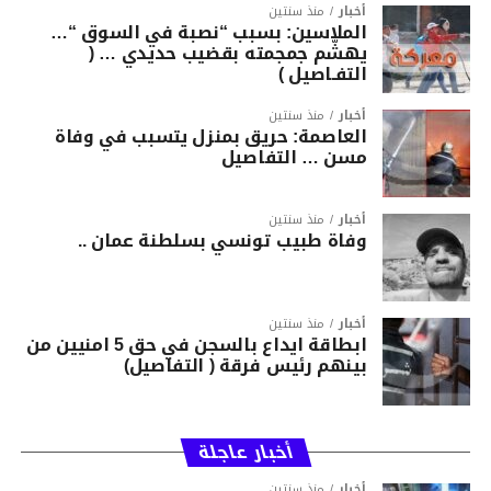
أخبار
منذ سنتين
الملاسين: بسبب “نصبة في السوق “…
يهشّم جمجمته بقضيب حديدي … (
التفـاصيل )
أخبار
منذ سنتين
العاصمة: حريق بمنزل يتسبب في وفاة
مسن … التفاصيل
أخبار
منذ سنتين
وفاة طبيب تونسي بسلطنة عمان ..
أخبار
منذ سنتين
ابطاقة ايداع بالسجن في حق 5 امنيين من
بينهم رئيس فرقة ( التفاصيل)
أخبار عاجلة
أخبار
منذ سنتين