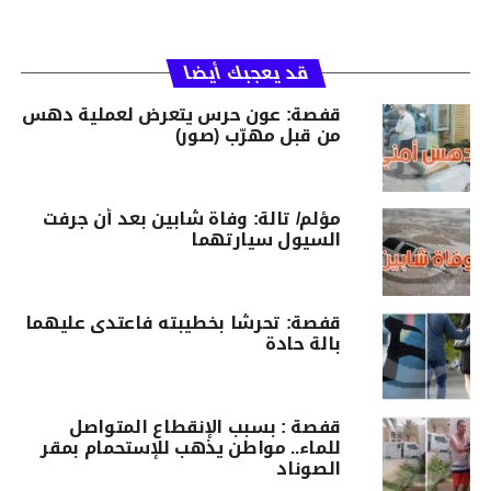
قد يعجبك أيضا
قفصة: عون حرس يتعرض لعملية دهس
من قبل مهرّب (صور)
مؤلم/ تالة: وفاة شابين بعد أن جرفت
السيول سيارتهما
قفصة: تحرشا بخطيبته فاعتدى عليهما
بالة حادة
قفصة : بسبب الإنقطاع المتواصل
للماء.. مواطن يذهب للإستحمام بمقر
الصوناد