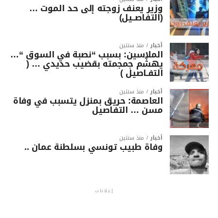
وزير يعنف زوجته إلى حد الموت …
(التفاصــيل)
أخبار
منذ سنتين
الملاسين: بسبب “نصبة في السوق “…
يهشّم جمجمته بقضيب حديدي … (
التفـاصيل )
أخبار
منذ سنتين
العاصمة: حريق بمنزل يتسبب في وفاة
مسن … التفاصيل
أخبار
منذ سنتين
وفاة طبيب تونسي بسلطنة عمان ..
إعلانات