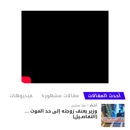
أحدث المقالات
مقالات مشهورة
فيديوهات
أخبار
منذ سنتين
وزير يعنف زوجته إلى حد الموت …
(التفاصــيل)