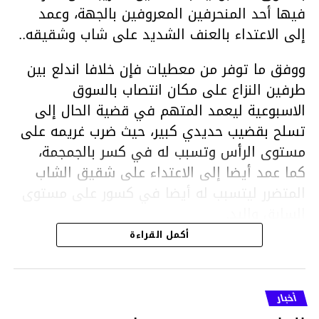
فيها أحد المنحرفين المعروفين بالجهة، وعمد
إلى الاعتداء بالعنف الشديد على شاب وشقيقه..
ووفق ما توفر من معطيات فإن خلافا اندلع بين
طرفين النزاع على مكان انتصاب بالسوق
الاسبوعية ليعمد المتهم في قضية الحال إلى
تسلح بقضيب حديدي كبير، حيث ضرب غريمه على
مستوى الرأس وتسبب له في كسر بالجمجمة،
كما عمد أيضا إلى الاعتداء على شقيق الشاب
المتضرر ليتسبب له أيضا في كسور على مستوى
السابق واليد.
هذا وقد تمكن أعوان مركز الأمن الوطني بحي
أكمل القراءة
هلال في توقيت قياسي من محاصرة المشتبه به
والقبض عليه وإحالته على التحقيق في خصوص
ما نُسبه إليه.
أخبار