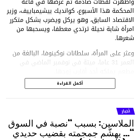
وأظهرت لقطات صادمة تم عرضها في قاعة
المحكمة هذا الأسبوع، كوانديك بيشيمباييف، وزير
الاقتصاد السابق، وهو يركل ويضرب بشكل متكرر
امرأة شابة نحيلة ترتدي معطفا، ويسحبها من
شعرها.
وعثر على المرأة، سلطانات نوكينوفا، البالغة من
العمر 31 عاما، ميتة في نوفمبر الماضي في
مطعم يملكه أحد أقارب زوجها.
أكمل القراءة
ووفقا لتقرير الطبيب الشرعي، توفيت نوكينوفا
متأثرة بصدمة في الدماغ، وكانت إحدى عظام
أنفها مكسورة وكانت هناك كدمات متعددة على
أخبار
وجهها ورأسها وذراعيها ويديها.
الملاسين: بسبب “نصبة في السوق
ويواجه بيشيمباييف (43 عاما) اتهامات بالتعذيب
“… يهشّم جمجمته بقضيب حديدي
والقتل باستخدام العنف الشديد ويواجه عقوبة