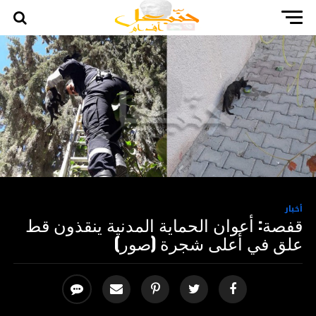
أخبار
قفصة: أعوان الحماية المدنية ينقذون قط
علق في أعلى شجرة (صور)