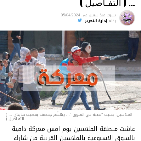
… ( التفـاصيل )
السجن لمدة تصل إلى 20 عاما.
نشرت
منذ سنتين
فى
05/04/2024
الأخبار
بقلم
إدارة التحرير
الملاسين: بسبب "نصبة في السوق "... يهشّم جمجمته بقضيب حديدي ... (
التفـاصيل )
عاشت منطقة الملاسين يوم امس معركة دامية
بالسوق الاسبوعية بالملاسين القريبة من شارك