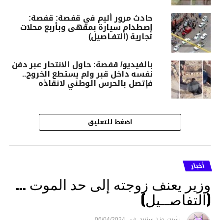
حادث مرور أليم في قفصة: قفصة:
إصطدام سيارة بمقهى وبأربع محلات
تجارية (التفـاصيل)
بالفيديو/ قفصة: حاول الانتحار عبر دفن
نفسه داخل قبر ولم يستطع الخروج..
فإتصل بالحرس الوطني لانقاذه
اضغط للتعليق
أخبار
وزير يعنف زوجته إلى حد الموت …
(التفاصــيل)
نشرت
منذ سنتين
فى
06/04/2024