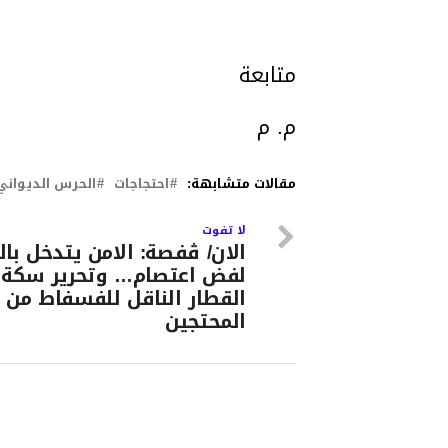
متابعة
م. م
مقالات متشابهة:
احتجاجات
الحرس الديواني
لا تفوت
الان/ ڨفصة: الامن يتدخل بال
لفض اعتصام… وتحرير سكة
القطار الناقل للفسفاط من
المحتجين