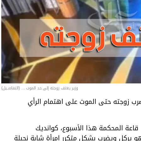
وزير يعنف زوجته إلى حد الموت ... (التفاصــيل)
ب زوجته حتى الموت على اهتمام الرأي
اعة المحكمة هذا الأسبوع، كوانديك
هو يركل ويضرب بشكل متكرر امرأة شابة نحيلة