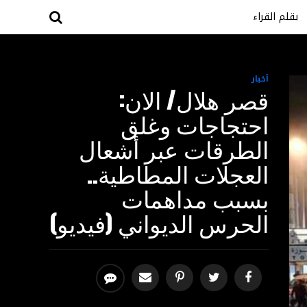
بقلم القراء
أخبار
قصر هلال/ الان:
احتجاجات وغلق
الطرقات عبر أشعال
العجلات المطاطية..
بسبب مداهمات
الحرس الديواني (فيديو)