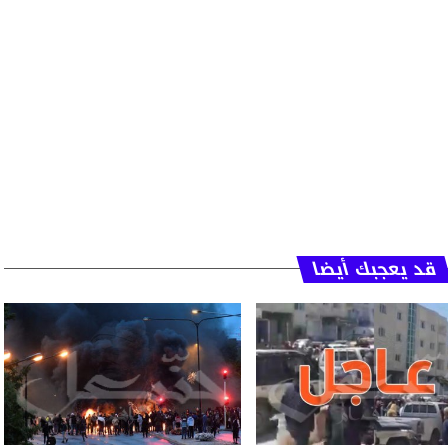
قد يعجبك أيضا