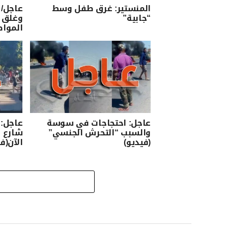
المنستير: غرق طفل وسط
عاجل/
“جابية”
وغلق 
المواط
عاجل: احتجاجات في سوسة
عاجل:
والسبب “التحرش الجنسي”
شارع ا
(فيديو)
الآن(ف