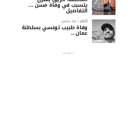
يتسبب في وفاة مسن …
التفاصيل
أخبار
منذ سنتين
وفاة طبيب تونسي بسلطنة
عمان ..
إعلانات