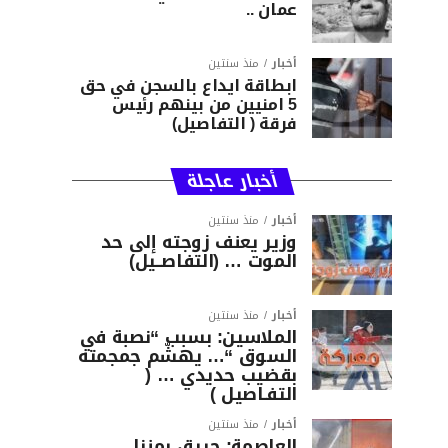
عمان ..
أخبار
منذ سنتين
ابطاقة ايداع بالسجن في حق
5 امنيين من بينهم رئيس
فرقة ( التفاصيل)
أخبار عاجلة
أخبار
منذ سنتين
وزير يعنف زوجته إلى حد
الموت … (التفاصــيل)
أخبار
منذ سنتين
الملاسين: بسبب “نصبة في
السوق “… يهشّم جمجمته
بقضيب حديدي … (
التفـاصيل )
أخبار
منذ سنتين
العاصمة: حريق بمنزل