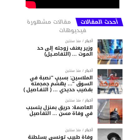
أحدث المقالات
مقالات مشهورة
فيديوهات
أخبار
منذ سنتين
وزير يعنف زوجته إلى حد
الموت … (التفاصــيل)
أخبار
منذ سنتين
الملاسين: بسبب “نصبة في
السوق “… يهشّم جمجمته
بقضيب حديدي … ( التفـاصيل )
أخبار
منذ سنتين
العاصمة: حريق بمنزل يتسبب
في وفاة مسن … التفاصيل
أخبار
منذ سنتين
وفاة طبيب تونسي بسلطنة