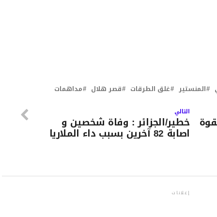
المنستير
غلق الطرقات
قصر هلال
مداهمات
التالي
قوة
خطير/الجزائر : وفاة شخصين و
اصابة 82 آخرين بسبب داء الملاريا
إعلانات