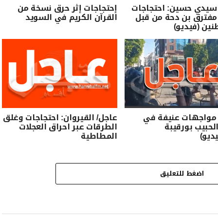
 سيدي حسين: احتجاجات
إحتجاجات إثر حرق نسخة من
مفترق بن دحة من قبل
القرآن الكريم في السويد
نين (فيديو)
 مواجهات عنيفة في
عاجل/ القيروان: احتجاجات وغلق
لحبيب بورقيبة
الطرقات عبر احراق العجلات
يديو)
المطاطية
اضغط للتعليق