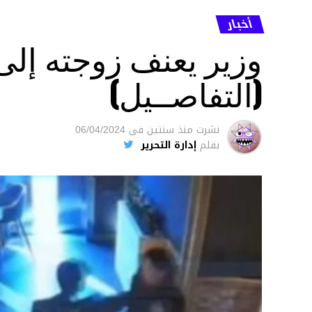
أخبار
وزير يعنف زوجته إل
(التفاصــيل)
نشرت
منذ سنتين
فى
06/04/2024
بقلم
إدارة التحرير