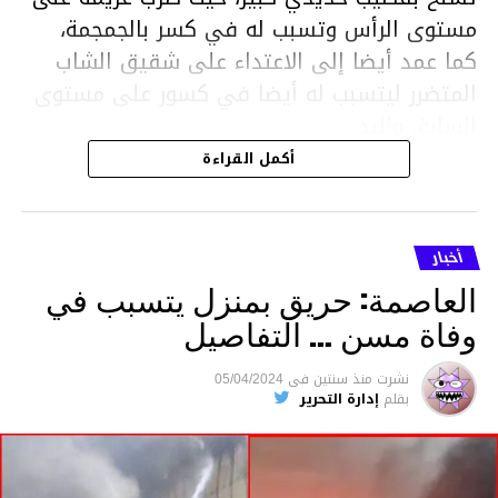
مستوى الرأس وتسبب له في كسر بالجمجمة،
كما عمد أيضا إلى الاعتداء على شقيق الشاب
المتضرر ليتسبب له أيضا في كسور على مستوى
السابق واليد.
هذا وقد تمكن أعوان مركز الأمن الوطني بحي
أكمل القراءة
هلال في توقيت قياسي من محاصرة المشتبه به
والقبض عليه وإحالته على التحقيق في خصوص
ما نُسبه إليه.
أخبار
العاصمة: حريق بمنزل يتسبب في
وفاة مسن … التفاصيل
متابعة
نشرت
منذ سنتين
فى
05/04/2024
بقلم
إدارة التحرير
قسم الاخبار