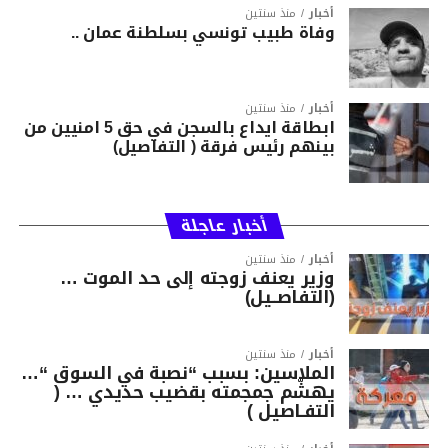
أخبار
منذ سنتين
وفاة طبيب تونسي بسلطنة عمان ..
أخبار
منذ سنتين
ابطاقة ايداع بالسجن في حق 5 امنيين من
بينهم رئيس فرقة ( التفاصيل)
أخبار عاجلة
أخبار
منذ سنتين
وزير يعنف زوجته إلى حد الموت …
(التفاصــيل)
أخبار
منذ سنتين
الملاسين: بسبب “نصبة في السوق “…
يهشّم جمجمته بقضيب حديدي … (
التفـاصيل )