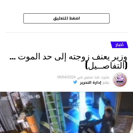
اضغط للتعليق
أخبار
وزير يعنف زوجته إلى حد الموت …
(التفاصــيل)
نشرت
منذ سنتين
فى
06/04/2024
بقلم
إدارة التحرير