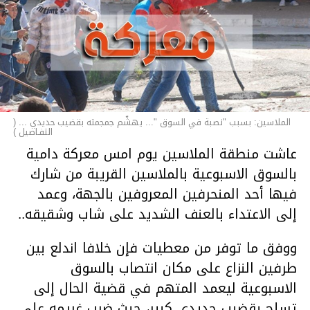
الملاسين: بسبب "نصبة في السوق "... يهشّم جمجمته بقضيب حديدي ... (
التفـاصيل )
عاشت منطقة الملاسين يوم امس معركة دامية
بالسوق الاسبوعية بالملاسين القريبة من شارك
فيها أحد المنحرفين المعروفين بالجهة، وعمد
إلى الاعتداء بالعنف الشديد على شاب وشقيقه..
ووفق ما توفر من معطيات فإن خلافا اندلع بين
طرفين النزاع على مكان انتصاب بالسوق
الاسبوعية ليعمد المتهم في قضية الحال إلى
تسلح بقضيب حديدي كبير، حيث ضرب غريمه على