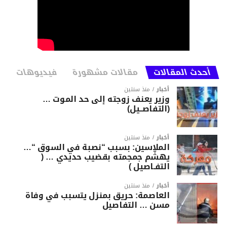
أحدث المقالات
مقالات مشهورة
فيديوهات
أخبار
منذ سنتين
وزير يعنف زوجته إلى حد الموت …
(التفاصــيل)
أخبار
منذ سنتين
الملاسين: بسبب “نصبة في السوق “…
يهشّم جمجمته بقضيب حديدي … (
التفـاصيل )
أخبار
منذ سنتين
العاصمة: حريق بمنزل يتسبب في وفاة
مسن … التفاصيل