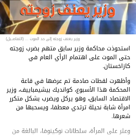
وزير يعنف زوجته إلى حد الموت ... (التفاصــيل)
استحوذت محاكمة وزير سابق متهم بضرب زوجته
حتى الموت على اهتمام الرأي العام في
كازاخستان.
وأظهرت لقطات صادمة تم عرضها في قاعة
المحكمة هذا الأسبوع، كوانديك بيشيمباييف، وزير
الاقتصاد السابق، وهو يركل ويضرب بشكل متكرر
امرأة شابة نحيلة ترتدي معطفا، ويسحبها من
شعرها.
وعثر على المرأة، سلطانات نوكينوفا، البالغة من