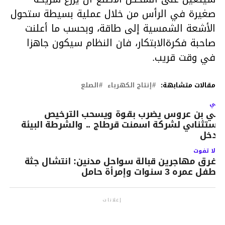
صغيرة في الرأس من خلال عملية بسيطة ستحول
الأشعة الشمسية إلى طاقة، وبحسب ما أعلنت
صاحبة فكرةالابتكار، فان النظام سيكون جاهزا
في وقت قريب.
مقالات متشابهة:
إنتاج الكهرباء
الصلع
لتالي
الي بن عروس يضرب بقوة ويسحب الترخيص
لاستثناىي لشركة اسمنت قرطاج .. والشرطة البيئة
تدخل
لا تفوت
غرق مهاجرين قبالة سواحل مدنين: انتشال جثة
طفل عمره 3 سنوات وإمرأة حامل
إعلانات