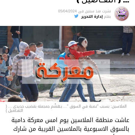
السجن لمدة تصل إلى 20 عاما.
نشرت
منذ سنتين
فى
05/04/2024
الأخبار
بقلم
إدارة التحرير
الملاسين: بسبب "نصبة في السوق "... يهشّم جمجمته بقضيب حديدي ... (
التفـاصيل )
عاشت منطقة الملاسين يوم امس معركة دامية
بالسوق الاسبوعية بالملاسين القريبة من شارك