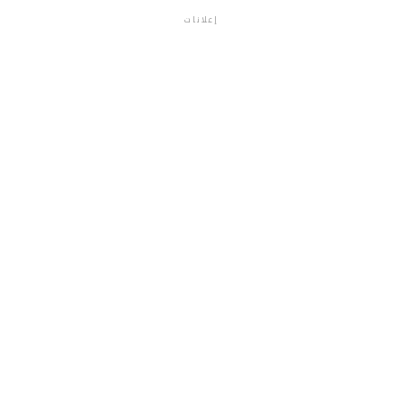
إعلانات
م.م