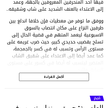
فيها أحد المنحرفين المعروفين بالجهة، وعمد
إلى الاعتداء بالعنف الشديد على شاب وشقيقه..
ووفق ما توفر من معطيات فإن خلافا اندلع بين
طرفين النزاع على مكان انتصاب بالسوق
الاسبوعية ليعمد المتهم في قضية الحال إلى
تسلح بقضيب حديدي كبير، حيث ضرب غريمه على
مستوى الرأس وتسبب له في كسر بالجمجمة،
كما عمد أيضا إلى الاعتداء على شقيق الشاب
المتضرر ليتسبب له أيضا في كسور على مستوى
السابق واليد.
هذا وقد تمكن أعوان مركز الأمن الوطني بحي
أكمل القراءة
هلال في توقيت قياسي من محاصرة المشتبه به
والقبض عليه وإحالته على التحقيق في خصوص
ما نُسبه إليه.
أخبار
العاصمة: حريق بمنزل يتسبب في