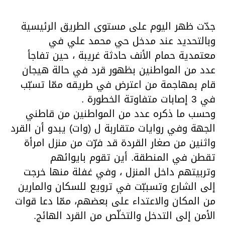
جدّت ظهر اليوم على مستوى الطريق الرئيسية
وبالتحديد عند مدخل حي محمد علي في
معتمدية حمام الأنف حادثة غريبة ، حين تفاجأ
عدد من المواطنين بظهور قرد في حالة هيجان
قام بمهاجمة من اعترض في طريقه ممّا تسبّب
في 3 إصابات متفاوتة الخطورة .
وحسب ما ذكره عدد من المواطنين من قاطني
الجهة وفي روايات متقاربة ل (وات) يبدو أن القرد
واثنين من صغار القردة قد فرّت من منزل امرأة
تقطن في المنطقة. أين تقوم بايوائهم
وتربيتهم داخل المنزل ، وفي غفلة منها خرجت
إلى الشارع وتسببّت في ترويع للسكان والمارين
من المكان والاعتداء على بعضهم، ممّا دعا قوات
الأمن إلى التدخل والتخلّص من القرد الهائج.