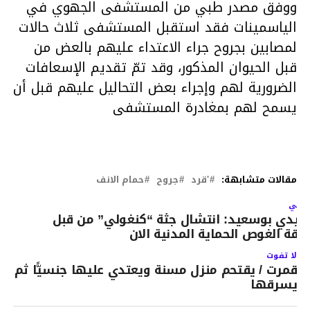
ووفق مصدر طبي من المستشفى الجهوي في
الياسمينات فقد استقبل المستشفى ثلاث حالات
لمصابين بجروح جراء الاعتداء عليهم بالعض من
قبل الحيوان المذكور، وقد تمّ تقديم الإسعافات
الضرورية لهم وإجراء بعض التحاليل عليهم قبل أن
يسمح لهم بمغادرة المستشفى
مقالات متشابهة:
'قرد
جروح
حمام الانف
لتالي
يدي بوسعيد: انتشال جثة “كنغولي” من قبل
رقة الغوص الحماية المدنية الان
لا تفوت
قمرت / يقتحم منزل مسنة ويعتدي عليها جنسيًّا ثم
يسرقها