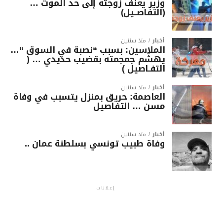
وزير يعنف زوجته إلى حد الموت …
(التفاصــيل)
أخبار
منذ سنتين
الملاسين: بسبب “نصبة في السوق “…
يهشّم جمجمته بقضيب حديدي … (
التفـاصيل )
أخبار
منذ سنتين
العاصمة: حريق بمنزل يتسبب في وفاة
مسن … التفاصيل
أخبار
منذ سنتين
وفاة طبيب تونسي بسلطنة عمان ..
إعلانات