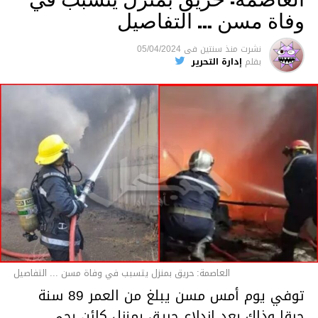
وفاة مسن … التفاصيل
متابعة
نشرت
منذ سنتين
فى
05/04/2024
بقلم
إدارة التحرير
قسم الاخبار
العاصمة: حريق بمنزل يتسبب في وفاة مسن ... التفاصيل
توفي يوم أمس مسن يبلغ من العمر 89 سنة
حرقا وذلك بعد اندلاع حريق بمنزل كائن بحي