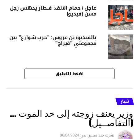
عاجل / حمام الانف: قــطار يدهس رجل
مسن (فيديو)
بالفيديو/ بن عروس: ”حرب شوارع” بين
مجموعتي ”فيراج”
اضغط للتعليق
أخبار
وزير يعنف زوجته إلى حد الموت …
(التفاصــيل)
نشرت
منذ سنتين
فى
06/04/2024