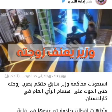
بقلم
إدارة التحرير
وزير يعنف زوجته إلى حد الموت ... (التفاصــيل)
استحوذت محاكمة وزير سابق متهم بضرب زوجته
حتى الموت على اهتمام الرأي العام في
كازاخستان.
وأظهرت لقطات صادمة تم عرضها في قاعة