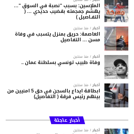
الملاسين: بسبب “نصبة في السوق “…
يهشّم جمجمته بقضيب حديدي … (
التفـاصيل )
أخبار
منذ سنتين
العاصمة: حريق بمنزل يتسبب في وفاة
مسن … التفاصيل
أخبار
منذ سنتين
وفاة طبيب تونسي بسلطنة عمان ..
أخبار
منذ سنتين
ابطاقة ايداع بالسجن في حق 5 امنيين من
بينهم رئيس فرقة ( التفاصيل)
أخبار عاجلة
أخبار
منذ سنتين