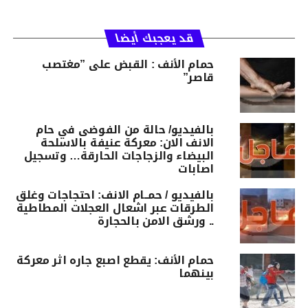
قد يعجبك أيضا
حمام الأنف : القبض على ”مغتصب
قاصر”
بالفيديو/ حالة من الفوضى في حام
الانف الان: معركة عنيفة بالاسلحة
البيضاء والزجاجات الحارقة… وتسجيل
اصابات
بالفيديو / حمــام الانف: احتجاجات وغلق
الطرقات عبر اشعال العجلات المطاطية
.. ورشق الامن بالحجارة
حمام الأنف: يقطع اصبع جاره اثر معركة
بينهما