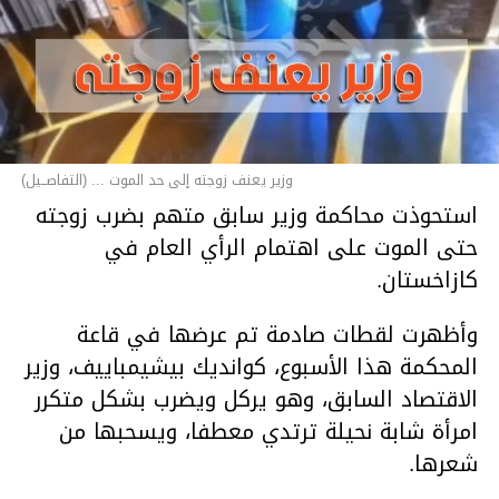
وزير يعنف زوجته إلى حد الموت ... (التفاصــيل)
استحوذت محاكمة وزير سابق متهم بضرب زوجته
حتى الموت على اهتمام الرأي العام في
كازاخستان.
وأظهرت لقطات صادمة تم عرضها في قاعة
المحكمة هذا الأسبوع، كوانديك بيشيمباييف، وزير
الاقتصاد السابق، وهو يركل ويضرب بشكل متكرر
امرأة شابة نحيلة ترتدي معطفا، ويسحبها من
شعرها.