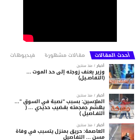
أحدث المقالات
مقالات مشهورة
فيديوهات
أخبار
منذ سنتين
وزير يعنف زوجته إلى حد الموت …
(التفاصــيل)
أخبار
منذ سنتين
الملاسين: بسبب “نصبة في السوق “…
يهشّم جمجمته بقضيب حديدي … (
التفـاصيل )
أخبار
منذ سنتين
العاصمة: حريق بمنزل يتسبب في وفاة
مسن … التفاصيل