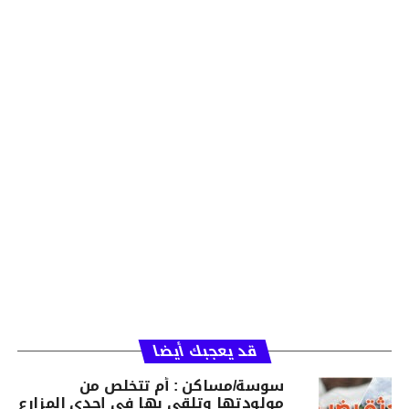
قد يعجبك أيضا
سوسة/مساكن : أم تتخلص من
مولودتها وتلقي بها في إحدى المزارع