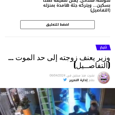
سوسة/ مساكن: يقتل شقيقه طعنا
بسكين… ويتركه جثة هامدة بمنزله
(التفاصيل)
اضغط للتعليق
أخبار
وزير يعنف زوجته إلى حد الموت …
(التفاصــيل)
نشرت
منذ سنتين
فى
06/04/2024
بقلم
إدارة التحرير