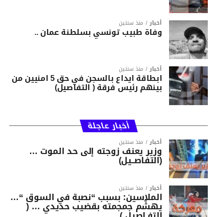
أخبار
منذ سنتين
وفاة طبيب تونسي بسلطنة عمان ..
أخبار
منذ سنتين
ابطاقة ايداع بالسجن في حق 5 امنيين من
بينهم رئيس فرقة ( التفاصيل)
أخبار عاجلة
أخبار
منذ سنتين
وزير يعنف زوجته إلى حد الموت …
(التفاصــيل)
أخبار
منذ سنتين
الملاسين: بسبب “نصبة في السوق “…
يهشّم جمجمته بقضيب حديدي … (
التفـاصيل )