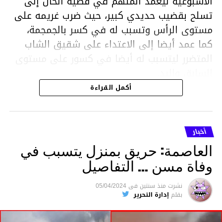
الاسبوعية ليعمد المتهم في قضية الحال إلى
تسلح بقضيب حديدي كبير، حيث ضرب غريمه على
مستوى الرأس وتسبب له في كسر بالجمجمة،
كما عمد أيضا إلى الاعتداء على شقيق الشاب
المتضرر ليتسبب له أيضا في كسور على مستوى
السابق واليد.
هذا وقد تمكن أعوان مركز الأمن الوطني بحي
أكمل القراءة
هلال في توقيت قياسي من محاصرة المشتبه به
والقبض عليه وإحالته على التحقيق في خصوص
ما نُسبه إليه.
أخبار
العاصمة: حريق بمنزل يتسبب في
وفاة مسن … التفاصيل
متابعة
نشرت
منذ سنتين
فى
05/04/2024
بقلم
إدارة التحرير
قسم الاخبار