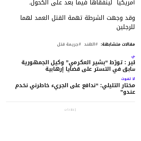
أمريكيا لينفقاها فيما بعد على الكحول.
وقد وجهت الشرطة تهمة القتل العمد لهما
للرجلين
مقالات متشابهة:
الهند
جريمة قتل
لتالي
طير : تورّط “بشير العكرمي” وكيل الجمهورية
لسابق في التستر على قضايا إرهابية
لا تفوت
مختار التليلي: “ندافع على الجريء خاطرني نخدم
عندو”
إعلانات