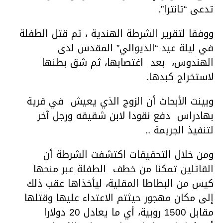
تدعى “تانترا”.
ووفقا لتقرير الشرطة الهندية ، تم قتل الطفلة
في ليلة عيد “الديوالي” المقدس لدى
الهندوس، بعد اغتصابها، ثم شق بطنها
لاستخراج كبدها.
وبينت الأبحاث أن الزوج الذي يعيش في قرية
بهادراس دفع نقودا لابن شقيقه ورجل آخر
لتنفيذ الجريمة ..
ومن خلال التحقيقات اكتشفت الشرطة أن
القاتلين تمكنا من خطف الطفلة عبر منحها
كيس من البطاطا المقلية، ليأخذاها عقب ذلك
إلى مكان مهجور حيثتم الاعتداء عليها وقتلها
مقابل 1500 روبية، أي ما يعادل 20 دولارا