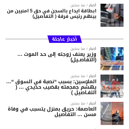
أخبار
منذ سنتين
ابطاقة ايداع بالسجن في حق 5 امنيين من
بينهم رئيس فرقة ( التفاصيل)
أخبار عاجلة
أخبار
منذ سنتين
وزير يعنف زوجته إلى حد الموت …
(التفاصــيل)
أخبار
منذ سنتين
الملاسين: بسبب “نصبة في السوق “…
يهشّم جمجمته بقضيب حديدي … (
التفـاصيل )
أخبار
منذ سنتين
العاصمة: حريق بمنزل يتسبب في وفاة
مسن … التفاصيل