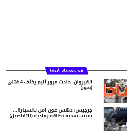
قد يعجبك أيضا
القيروان: حادث مرور أليم يخلّف 4 قتلى
(صور)
جرجيس: دهس عون امن بالسيارة…
بسبب سحبه بطاقة رمادية (التفاصيل)