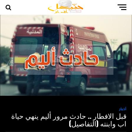
أخبار
قبل الافطار .. حادث مرور أليم ينهي حياة
اب وابنته (التفاصيل)