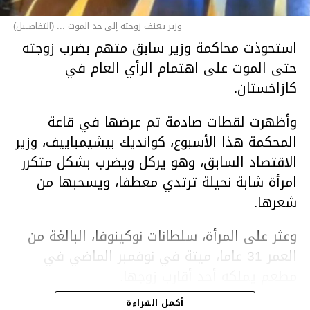
وزير يعنف زوجته إلى حد الموت ... (التفاصــيل)
استحوذت محاكمة وزير سابق متهم بضرب زوجته
حتى الموت على اهتمام الرأي العام في
كازاخستان.
وأظهرت لقطات صادمة تم عرضها في قاعة
المحكمة هذا الأسبوع، كوانديك بيشيمباييف، وزير
الاقتصاد السابق، وهو يركل ويضرب بشكل متكرر
امرأة شابة نحيلة ترتدي معطفا، ويسحبها من
شعرها.
وعثر على المرأة، سلطانات نوكينوفا، البالغة من
العمر 31 عاما، ميتة في نوفمبر الماضي في
مطعم يملكه أحد أقارب زوجها.
أكمل القراءة