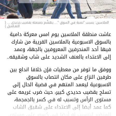
الملاسين: بسبب "نصبة في السوق "... يهشّم جمجمته بقضيب حديدي ... (
التفـاصيل )
عاشت منطقة الملاسين يوم امس معركة دامية
بالسوق الاسبوعية بالملاسين القريبة من شارك
فيها أحد المنحرفين المعروفين بالجهة، وعمد
إلى الاعتداء بالعنف الشديد على شاب وشقيقه..
ووفق ما توفر من معطيات فإن خلافا اندلع بين
طرفين النزاع على مكان انتصاب بالسوق
الاسبوعية ليعمد المتهم في قضية الحال إلى
تسلح بقضيب حديدي كبير، حيث ضرب غريمه على
مستوى الرأس وتسبب له في كسر بالجمجمة،
كما عمد أيضا إلى الاعتداء على شقيق الشاب
المتضرر ليتسبب له أيضا في كسور على مستوى