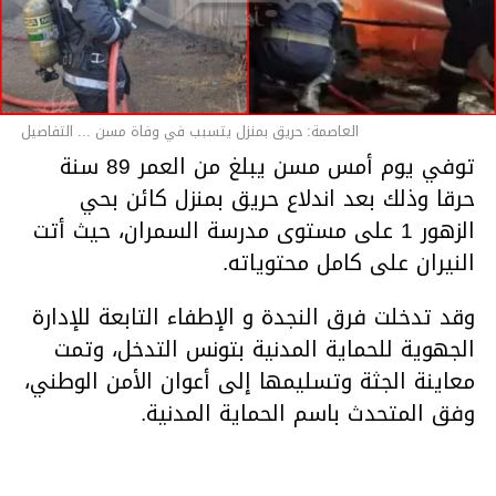
العاصمة: حريق بمنزل يتسبب في وفاة مسن ... التفاصيل
توفي يوم أمس مسن يبلغ من العمر 89 سنة
حرقا وذلك بعد اندلاع حريق بمنزل كائن بحي
الزهور 1 على مستوى مدرسة السمران، حيث أتت
النيران على كامل محتوياته.
وقد تدخلت فرق النجدة و الإطفاء التابعة للإدارة
الجهوية للحماية المدنية بتونس التدخل، وتمت
معاينة الجثة وتسليمها إلى أعوان الأمن الوطني،
وفق المتحدث باسم الحماية المدنية.