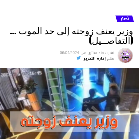
أخبار
وزير يعنف زوجته إلى حد الموت …
(التفاصــيل)
نشرت
منذ سنتين
فى
06/04/2024
بقلم
إدارة التحرير