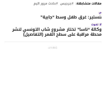
مقالات متشابهة:
جرجيس
حادث مرور اليم
لتالي
لمنستير: غرق طفل وسط “جابية”
لا تفوت
وكالة “ناسا” تختار مشروع شاب التونسي لنشر
محطة مراقبة على سطح القمر (التفاصيل)
إعلانات