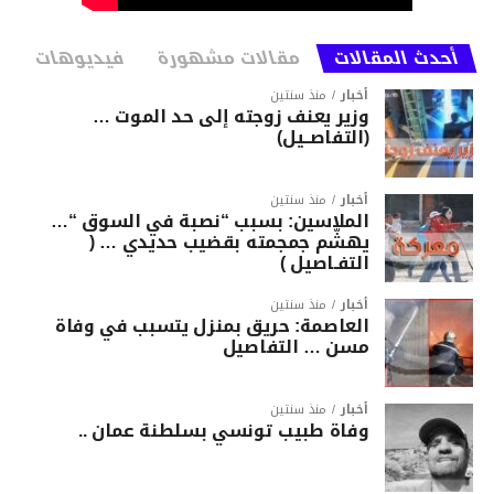
أحدث المقالات
مقالات مشهورة
فيديوهات
أخبار
منذ سنتين
وزير يعنف زوجته إلى حد الموت …
(التفاصــيل)
أخبار
منذ سنتين
الملاسين: بسبب “نصبة في السوق “…
يهشّم جمجمته بقضيب حديدي … (
التفـاصيل )
أخبار
منذ سنتين
العاصمة: حريق بمنزل يتسبب في وفاة
مسن … التفاصيل
أخبار
منذ سنتين
وفاة طبيب تونسي بسلطنة عمان ..