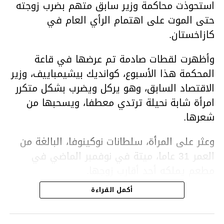
استحوذت محاكمة وزير سابق متهم بضرب زوجته
حتى الموت على اهتمام الرأي العام في
كازاخستان.
وأظهرت لقطات صادمة تم عرضها في قاعة
المحكمة هذا الأسبوع، كوانديك بيشيمباييف، وزير
الاقتصاد السابق، وهو يركل ويضرب بشكل متكرر
امرأة شابة نحيلة ترتدي معطفا، ويسحبها من
شعرها.
وعثر على المرأة، سلطانات نوكينوفا، البالغة من
العمر 31 عاما، ميتة في نوفمبر الماضي في
مطعم يملكه أحد أقارب زوجها.
أكمل القراءة
ووفقا لتقرير الطبيب الشرعي، توفيت نوكينوفا
متأثرة بصدمة في الدماغ، وكانت إحدى عظام