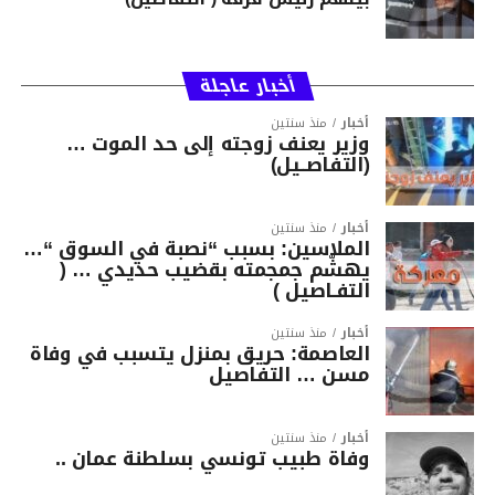
أخبار عاجلة
أخبار
منذ سنتين
وزير يعنف زوجته إلى حد الموت …
(التفاصــيل)
أخبار
منذ سنتين
الملاسين: بسبب “نصبة في السوق “…
يهشّم جمجمته بقضيب حديدي … (
التفـاصيل )
أخبار
منذ سنتين
العاصمة: حريق بمنزل يتسبب في وفاة
مسن … التفاصيل
أخبار
منذ سنتين
وفاة طبيب تونسي بسلطنة عمان ..