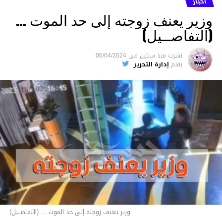
أخبار
وزير يعنف زوجته إلى حد الموت …
(التفاصــيل)
نشرت
منذ سنتين
فى
06/04/2024
بقلم
إدارة التحرير
وزير يعنف زوجته إلى حد الموت ... (التفاصــيل)