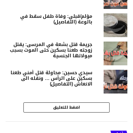
مؤلم/قبلي: وفاة طفل سقط في
بالوعة (التفاصيل)
جريمة قتل بشعة في المرسى: يقتل
زوجته طعنا بسكين حتى الموت بسبب
ميولاتها الجنسية
سيدي حسين: محاولة قتل أمني طعنا
بسكين على الرأس … ونقله الى
الانعاش (التفاصيل)
اضغط للتعليق