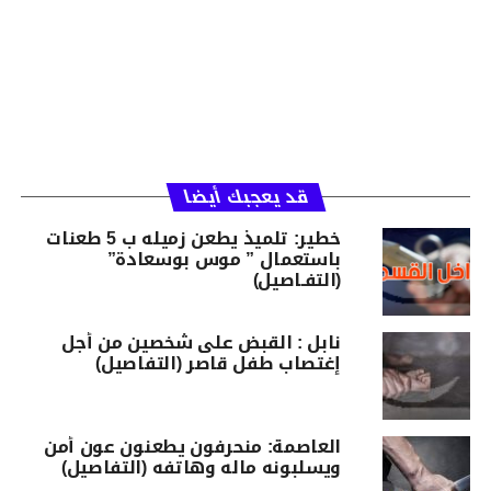
قد يعجبك أيضا
خطير: تلميذ يطعن زميله ب 5 طعنات
باستعمال ” موس بوسعادة”
(التفـاصيل)
نابل : القبض على شخصين من أجل
إغتصاب طفل قاصر (التفاصيل)
العاصمة: منحرفون يطعنون عون أمن
ويسلبونه ماله وهاتفه (التفاصيل)