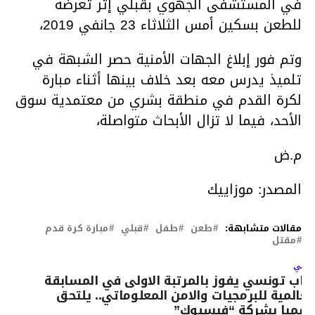
في المستشفى الجهوي بقبلي إثر تعرضه
للطعن بسكين أمس الثلاثاء 23 جانفي 2019،
وتم فور إبلاغ الجهات الأمنية حصر الشبهة في
تلميذ يدرس معه بعد خلاف بينها أثناء مبارة
لكرة القدم في منطقة بشري من معتمدية سوق
الأحد، فيما لا تزال الأبحاث متواصلة،
م.ض
المصدر: موزاييك
مقالات متشابهة:
طعن
طفل
قبلي
مبارة كرة قدم
مقتل
لتالي
اب تونسي يفوز بالمرتبة الاولى في المسابقة
لعالمية للبرمجيات والامن المعلوماتي.. يلتحق
سميا بشركة “فيسبوك”