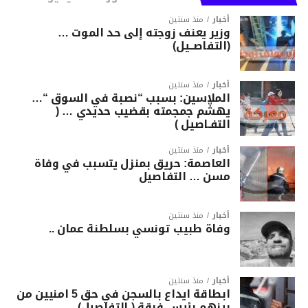
أخبار
منذ سنتين
وزير يعنف زوجته إلى حد الموت …
(التفاصــيل)
أخبار
منذ سنتين
الملاسين: بسبب “نصبة في السوق “…
يهشّم جمجمته بقضيب حديدي … (
التفـاصيل )
أخبار
منذ سنتين
العاصمة: حريق بمنزل يتسبب في وفاة
مسن … التفاصيل
أخبار
منذ سنتين
وفاة طبيب تونسي بسلطنة عمان ..
أخبار
منذ سنتين
ابطاقة ايداع بالسجن في حق 5 امنيين من
بينهم رئيس فرقة ( التفاصيل)