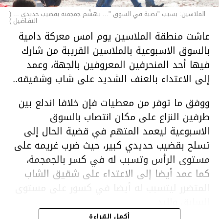
الملاسين: بسبب "نصبة في السوق "... يهشّم جمجمته بقضيب حديدي ... (
التفـاصيل )
عاشت منطقة الملاسين يوم امس معركة دامية
بالسوق الاسبوعية بالملاسين القريبة من شارك
فيها أحد المنحرفين المعروفين بالجهة، وعمد
إلى الاعتداء بالعنف الشديد على شاب وشقيقه..
ووفق ما توفر من معطيات فإن خلافا اندلع بين
طرفين النزاع على مكان انتصاب بالسوق
الاسبوعية ليعمد المتهم في قضية الحال إلى
تسلح بقضيب حديدي كبير، حيث ضرب غريمه على
مستوى الرأس وتسبب له في كسر بالجمجمة،
كما عمد أيضا إلى الاعتداء على شقيق الشاب
المتضرر ليتسبب له أيضا في كسور على مستوى
السابق واليد.
هذا وقد تمكن أعوان مركز الأمن الوطني بحي
أكمل القراءة