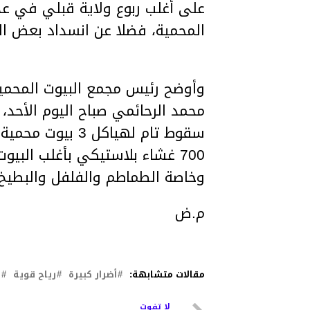
على أغلب ربوع ولاية قبلي في عدي
المحمية، فضلا عن انسداد بعض ال
وأوضح رئيس مجمع البيوت المحمي
محمد الرحائمي صباح اليوم الأحد،
سقوط تام لهياكل
700 غشاء بلاستيكي بأغلب البيو
وخاصة الطماطم والفلفل والبطيخ.
م.ض
مقالات متشابهة:
أضرار كبيرة
رياح قوية
ق
لا تفوت