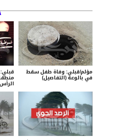
مؤلم/قبلي: وفاة طفل سقط
قبلي: 
في بالوعة (التفاصيل)
منطقة
الرأس