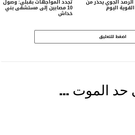
لرصد الجوي يحذّر من
تجدد المواجهات بڨبلي: وصول
القوية اليوم
10 مصابين إلى مستشفى بني
خداش
اضغط للتعليق
ى حد الموت …