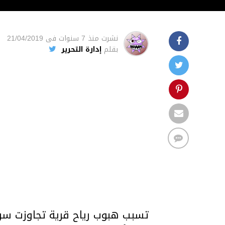
نشرت
منذ 7 سنوات
فى
21/04/2019
بقلم
إدارة التحرير