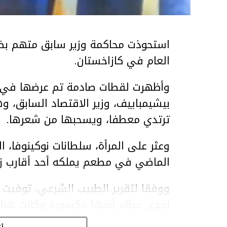
استحوذت محاكمة وزير سابق متهم بضر
العام في كازاخستان.
وأظهرت لقطات صادمة تم عرضها في ق
بيشيمباييف، وزير الاقتصاد السابق، و
ترتدي معطفا، ويسحبها من شعرها.
الماضي في مطعم يملكه أحد أقارب ز
ووفقا لتقرير الطبيب الشرعي، توفيت ن
إحدى عظام أنفها مكسورة وكانت هن
وذراعيها ويديها.