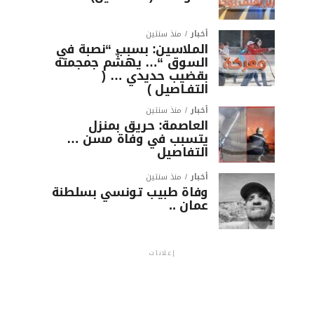
أخبار
منذ سنتين
الملاسين: بسبب “نصبة في
السوق “… يهشّم جمجمته
بقضيب حديدي … (
التفـاصيل )
أخبار
منذ سنتين
العاصمة: حريق بمنزل
يتسبب في وفاة مسن …
التفاصيل
أخبار
منذ سنتين
وفاة طبيب تونسي بسلطنة
عمان ..
إعلانات