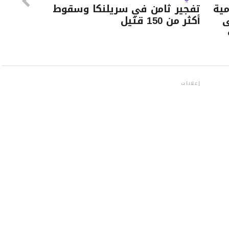
ية
تفجير ثامن في سريلنكا وسقوط
ى
أكثر من 150 قتيل
إعلانات