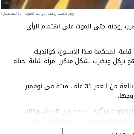
وزير يعنف زوجته إلى حد الموت ... (التفاصــيل)
ب زوجته حتى الموت على اهتمام الرأي
اعة المحكمة هذا الأسبوع، كوانديك
هو يركل ويضرب بشكل متكرر امرأة شابة نحيلة
وعثر على المرأة، سلطانات نوكينوفا، البالغة من العمر 31 عاما، ميتة في نوفمبر
وجها.
وكينوفا متأثرة بصدمة في الدماغ، وكانت
اك كدمات متعددة على وجهها ورأسها