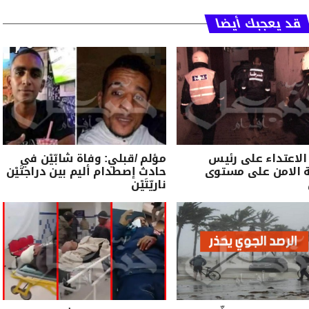
قد يعجبك أيضا
الاعتداء على رئيس
مؤلم /قبلي: وفاة شابّيْن في
 الامن على مستوى
حادث إصطدام أليم بين دراجتَيْن
ناريّتَيْن