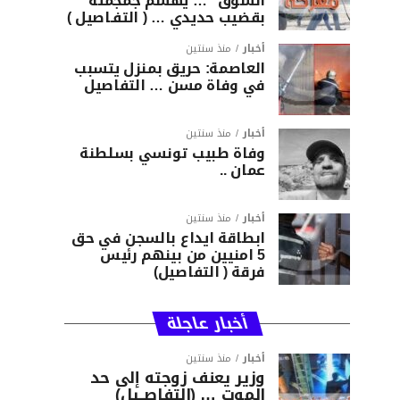
السوق “… يهشّم جمجمته
بقضيب حديدي … ( التفـاصيل )
أخبار
منذ سنتين
العاصمة: حريق بمنزل يتسبب
في وفاة مسن … التفاصيل
أخبار
منذ سنتين
وفاة طبيب تونسي بسلطنة
عمان ..
أخبار
منذ سنتين
ابطاقة ايداع بالسجن في حق
5 امنيين من بينهم رئيس
فرقة ( التفاصيل)
أخبار عاجلة
أخبار
منذ سنتين
وزير يعنف زوجته إلى حد
الموت … (التفاصــيل)