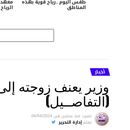
طقس اليوم ..رياح قوية بهذه
معهد ا
المناطق
الرياح 
أخبار
وزير يعنف زوجته إل
(التفاصــيل)
نشرت
منذ سنتين
فى
06/04/2024
بقلم
إدارة التحرير