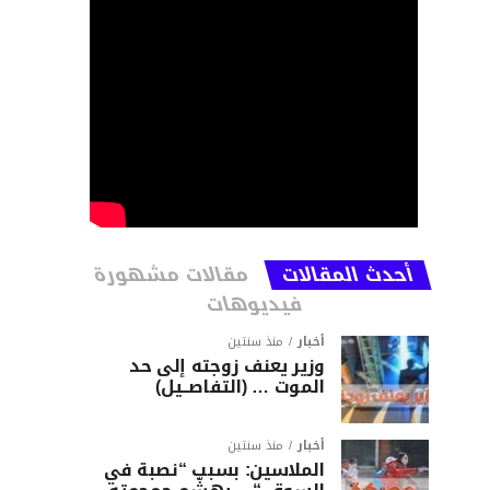
أحدث المقالات
مقالات مشهورة
فيديوهات
أخبار
منذ سنتين
وزير يعنف زوجته إلى حد
الموت … (التفاصــيل)
أخبار
منذ سنتين
الملاسين: بسبب “نصبة في