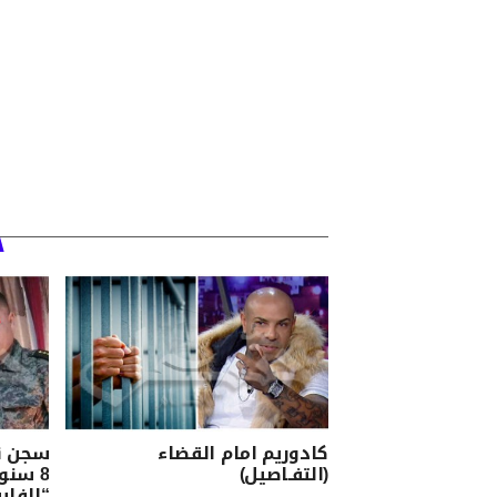
كادوريم امام القضاء
سجن ن
(التفـاصيل)
8 سنو
“الفاي