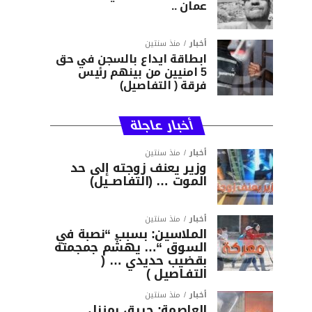
عمان ..
أخبار
منذ سنتين
ابطاقة ايداع بالسجن في حق
5 امنيين من بينهم رئيس
فرقة ( التفاصيل)
أخبار عاجلة
أخبار
منذ سنتين
وزير يعنف زوجته إلى حد
الموت … (التفاصــيل)
أخبار
منذ سنتين
الملاسين: بسبب “نصبة في
السوق “… يهشّم جمجمته
بقضيب حديدي … (
التفـاصيل )
أخبار
منذ سنتين
العاصمة: حريق بمنزل