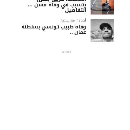
يتسبب في وفاة مسن …
التفاصيل
أخبار
منذ سنتين
وفاة طبيب تونسي بسلطنة
عمان ..
إعلانات