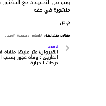
وتتواصل التحقيقات مع المظنون ف
منشورة في حقه.
م.ض
مقالات متشابهة:
اساور
حلبودة
سجن
لا تفوت
القيروان/ عثر عليها ملقاة 
الطريق : وفاة عجوز بسبب ار
درجات الحرارة..