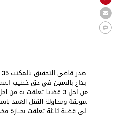
ايداع بالسجن في حق خطيب الممث
من اجل 3 قضايا تعلقت به م
سويقة ومحاولة القتل العمد باس
الى قضية ثالثة تعلقت بحيازة مخدر 