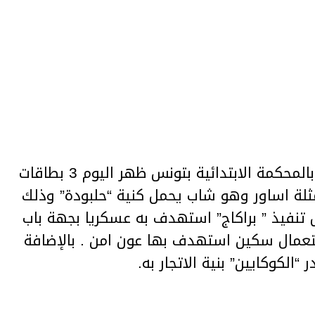
اصدر قاضي التحقيق بالمكتب 35 بالمحكمة الابتدائية بتونس ظهر اليوم 3 بطاقات
لة اساور وهو شاب يحمل كنية “حلبودة” وذلك
ن اجل تنفيذ ” براكاج” استهدف به عسكريا بجهة باب
تعمال سكين استهدف بها عون امن . بالإضافة
“الكوكايين” بنية الاتجار به.