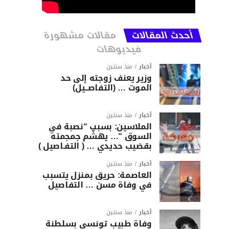
أحدث المقالات
مقالات مشهورة
فيديوهات
أخبار
منذ سنتين
وزير يعنف زوجته إلى حد
الموت … (التفاصــيل)
أخبار
منذ سنتين
الملاسين: بسبب “نصبة في
السوق “… يهشّم جمجمته
بقضيب حديدي … ( التفـاصيل )
أخبار
منذ سنتين
العاصمة: حريق بمنزل يتسبب
في وفاة مسن … التفاصيل
أخبار
منذ سنتين
وفاة طبيب تونسي بسلطنة