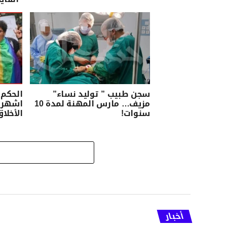
سجن طبيب ” توليد نساء”
مزيف… مارس المهنة لمدة 10
اشهر 
سنوات!
الأخلا
أخبار