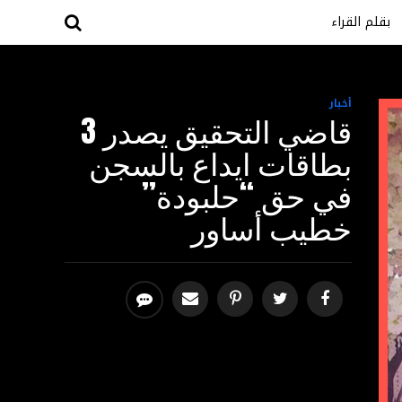
بقلم القراء
أخبار
قاضي التحقيق يصدر 3
بطاقات ايداع بالسجن
في حق “حلبودة”
خطيب أساور