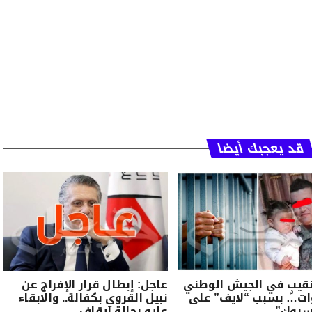
قد يعجبك أيضا
قيبٍ في الجيش الوطني
عاجل: إبطال قرار الإفراج عن
ات… بسبب “لايف” على
نبيل القروي بكفالة.. والابقاء
سبوك”،
عليه بحالة ايقاف