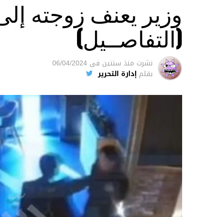
وزير يعنف زوجته إل
(التفاصــيل)
نشرت
منذ سنتين
فى
06/04/2024
بقلم
إدارة التحرير