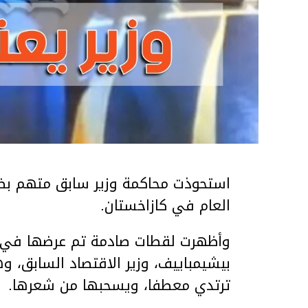
استحوذت محاكمة وزير سابق متهم بضر
العام في كازاخستان.
وأظهرت لقطات صادمة تم عرضها في ق
بيشيمباييف، وزير الاقتصاد السابق، و
ترتدي معطفا، ويسحبها من شعرها.