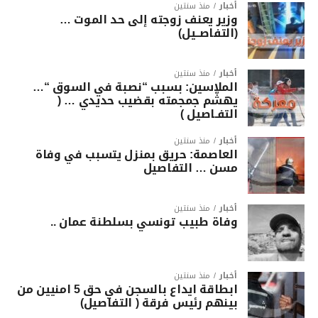
أخبار
منذ سنتين
وزير يعنف زوجته إلى حد الموت …
(التفاصــيل)
أخبار
منذ سنتين
الملاسين: بسبب “نصبة في السوق “…
يهشّم جمجمته بقضيب حديدي … (
التفـاصيل )
أخبار
منذ سنتين
العاصمة: حريق بمنزل يتسبب في وفاة
مسن … التفاصيل
أخبار
منذ سنتين
وفاة طبيب تونسي بسلطنة عمان ..
أخبار
منذ سنتين
ابطاقة ايداع بالسجن في حق 5 امنيين من
بينهم رئيس فرقة ( التفاصيل)