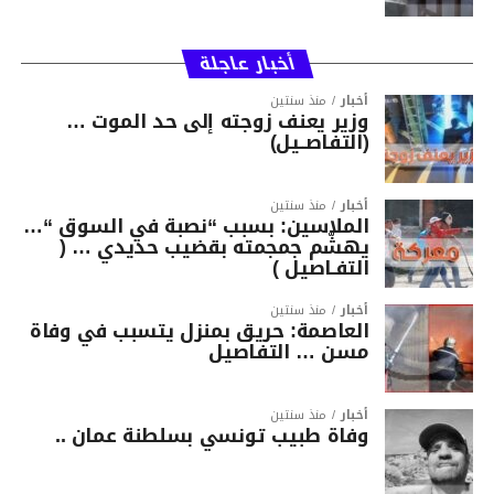
أخبار عاجلة
أخبار
منذ سنتين
وزير يعنف زوجته إلى حد الموت …
(التفاصــيل)
أخبار
منذ سنتين
الملاسين: بسبب “نصبة في السوق “…
يهشّم جمجمته بقضيب حديدي … (
التفـاصيل )
أخبار
منذ سنتين
العاصمة: حريق بمنزل يتسبب في وفاة
مسن … التفاصيل
أخبار
منذ سنتين
وفاة طبيب تونسي بسلطنة عمان ..