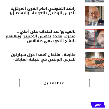
راشد الغنوشي امام الفرق المركزية
للحرس الوطني بالعوينة.. (التفاصيل)
بالفيديو/بعد اعتدائه على أمني ..
منحرف يهدد بدهس الامنيين وينعتهم
بابشع النعوت في صفاقس
متابعة : ملثمان تعمدا حرق سيارتين
للحرس الوطني في طبلبة (متابعة)
اضغط للتعليق
أخبار