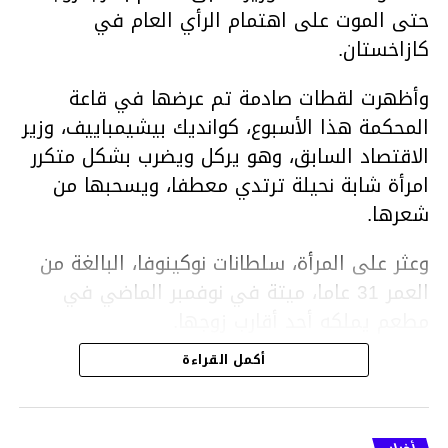
حتى الموت على اهتمام الرأي العام في
كازاخستان.
وأظهرت لقطات صادمة تم عرضها في قاعة
المحكمة هذا الأسبوع، كوانديك بيشيمباييف، وزير
الاقتصاد السابق، وهو يركل ويضرب بشكل متكرر
امرأة شابة نحيلة ترتدي معطفا، ويسحبها من
شعرها.
وعثر على المرأة، سلطانات نوكينوفا، البالغة من
العمر 31 عاما، ميتة في نوفمبر الماضي في
مطعم يملكه أحد أقارب زوجها.
أكمل القراءة
ووفقا لتقرير الطبيب الشرعي، توفيت نوكينوفا
متأثرة بصدمة في الدماغ، وكانت إحدى عظام
أنفها مكسورة وكانت هناك كدمات متعددة على