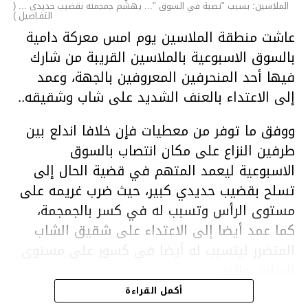
الملاسين: بسبب "نصبة في السوق "... يهشّم جمجمته بقضيب حديدي ... (
التفـاصيل )
عاشت منطقة الملاسين يوم امس معركة دامية
بالسوق الاسبوعية بالملاسين القريبة من شارك
فيها أحد المنحرفين المعروفين بالجهة، وعمد
إلى الاعتداء بالعنف الشديد على شاب وشقيقه..
ووفق ما توفر من معطيات فإن خلافا اندلع بين
طرفين النزاع على مكان انتصاب بالسوق
الاسبوعية ليعمد المتهم في قضية الحال إلى
تسلح بقضيب حديدي كبير، حيث ضرب غريمه على
مستوى الرأس وتسبب له في كسر بالجمجمة،
كما عمد أيضا إلى الاعتداء على شقيق الشاب
المتضرر ليتسبب له أيضا في كسور على مستوى
السابق واليد.
هذا وقد تمكن أعوان مركز الأمن الوطني بحي
أكمل القراءة