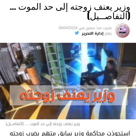
وزير يعنف زوجته إلى حد الموت …
(التفاصــيل)
نشرت
منذ سنتين
فى
06/04/2024
بقلم
إدارة التحرير
وزير يعنف زوجته إلى حد الموت ... (التفاصــيل)
استحوذت محاكمة وزير سابق متهم بضرب زوجته