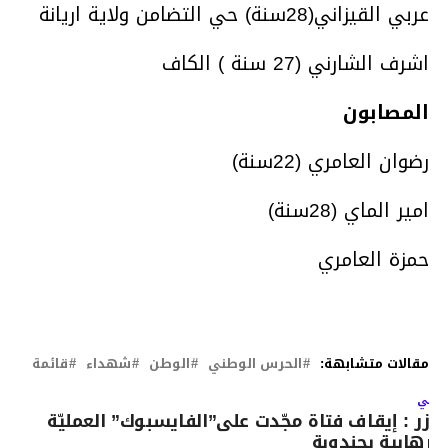
عربي القيزاني(28سنة) حي التضامن ولاية اريانة
اشرف الشارني (27 سنة ) الكاف
المصابون
رضوان العامري (22سنة)
امير الماي (28سنة)
حمزة العامري
مقالات متشابهة:
الحرس الوطني
الوطن
شهداء
قائمة
لتالي
وزر : إيقاف فتاة مجّدت على”الفايسبوك” العمليّة
لإرهابية بجندوبة