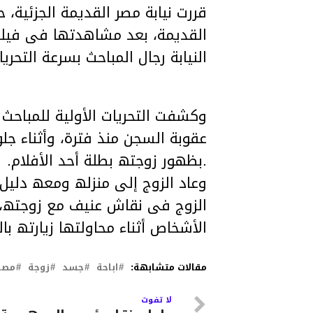
قررت نیابة مصر القدیمة الجزئی
النیابة رجال المباحث بسرعة التحری
وكشفت التحریات الأولیة للمباح
عقوبة السجن منذ فترة، وأثناء ج
.بظھور زوجتھ بطلة أحد الأفلام.
وعاد الزوج إلى منزلھ ومعھ دلیل
الزوج فى نقاش عنیف مع زوجتھ، 
الأشخاص أثناء محاولتھا زیارتھ ب
مقالات متشابهة:
اباحة
جسد
زوجة
مصر
لا تفوت