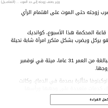
وزير يعنف زوجته إلى حد الموت ... (التفاصــيل)
ب زوجته حتى الموت على اهتمام الرأي
اعة المحكمة هذا الأسبوع، كوانديك
هو يركل ويضرب بشكل متكرر امرأة شابة نحيلة
وعثر على المرأة، سلطانات نوكينوفا، البالغة من العمر 31 عاما، ميتة في نوفمبر
وجها.
وكينوفا متأثرة بصدمة في الدماغ، وكانت
اك كدمات متعددة على وجهها ورأسها
مل القراءة