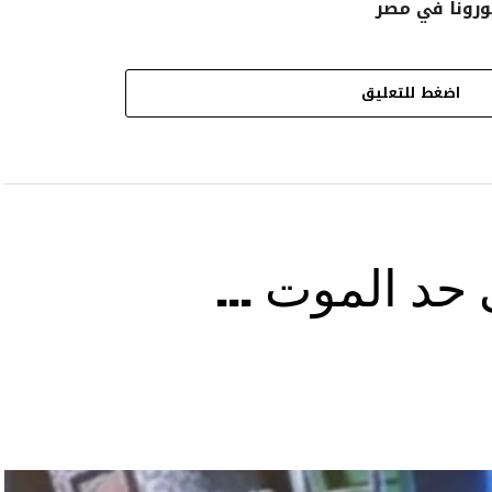
رونا في مصر
اضغط للتعليق
ى حد الموت …