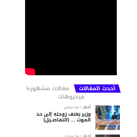
أحدث المقالات
مقالات مشهورة
فيديوهات
أخبار
منذ سنتين
وزير يعنف زوجته إلى حد
الموت … (التفاصــيل)
أخبار
منذ سنتين