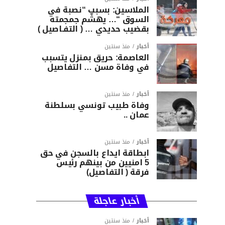
الملاسين: بسبب “نصبة في
السوق “… يهشّم جمجمته
بقضيب حديدي … ( التفـاصيل )
أخبار
منذ سنتين
العاصمة: حريق بمنزل يتسبب
في وفاة مسن … التفاصيل
أخبار
منذ سنتين
وفاة طبيب تونسي بسلطنة
عمان ..
أخبار
منذ سنتين
ابطاقة ايداع بالسجن في حق
5 امنيين من بينهم رئيس
فرقة ( التفاصيل)
أخبار عاجلة
أخبار
منذ سنتين