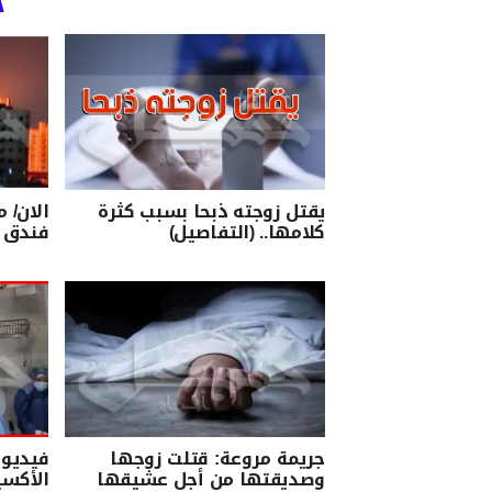
يقتل زوجته ذبحا بسبب كثرة
الان/ 
كلامها.. (التفاصيل)
فندق (
جريمة مروعة: قتلت زوجها
فيديو 
وصديقتها من أجل عشيقها