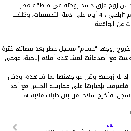
ة، حبس زوج مزق جسد زوجته فى منطقة مصر
القدیمة، بعد مشاھدتھا فى فیلم “إباحي”، 4 أیام على ذمة التحقیقات، وكلفت
ات عن الواقعة
ث خروج زوجھا “حسام” مسجل خطر بعد قضائھ فترة
لوسھ مع أصدقائھ لمشاھدة أفلام إباحیة، فوجئ
 إدانة زوجتھ وقرر مواجھتھا بما شاھده، ودخل
فاعترفت بإجبارھا على ممارسة الجنس مع أحد
السجن، فأخرج سلاحا من بین طیات ملابسھ.
التالي