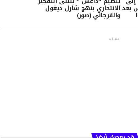
إلى
تنظيم “داعش ” يتبنى التفجير
 بعد
الانتحاري بنهج شارل ديغول
والقرجاني (صور)
إعلانات
قد يعجبك أيضا