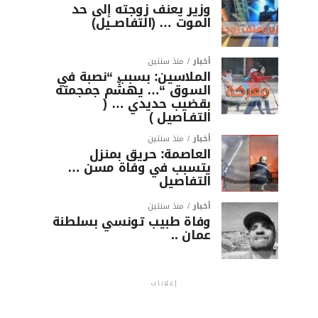
وزير يعنف زوجته إلى حد
الموت … (التفاصــيل)
أخبار
منذ سنتين
الملاسين: بسبب “نصبة في
السوق “… يهشّم جمجمته
بقضيب حديدي … (
التفـاصيل )
أخبار
منذ سنتين
العاصمة: حريق بمنزل
يتسبب في وفاة مسن …
التفاصيل
أخبار
منذ سنتين
وفاة طبيب تونسي بسلطنة
عمان ..
إعلانات