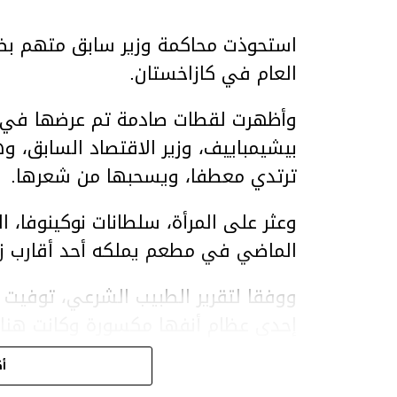
استحوذت محاكمة وزير سابق متهم بضر
العام في كازاخستان.
وأظهرت لقطات صادمة تم عرضها في ق
بيشيمباييف، وزير الاقتصاد السابق، و
ترتدي معطفا، ويسحبها من شعرها.
الماضي في مطعم يملكه أحد أقارب ز
ووفقا لتقرير الطبيب الشرعي، توفيت ن
إحدى عظام أنفها مكسورة وكانت هن
وذراعيها ويديها.
أك