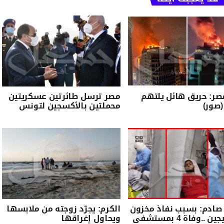
مصر: حريق هائل يلتهم
مصر ترسل طائرتين عسكريتين
صور)
محملتين بالأكسجين لتونس
صادم: بسبب نفاذ مخزون
الكرم: يجرّد زوجته من ملابسها
الأكسيجين ..وفاة 4 بمستشفى
ويحاول إغراقها