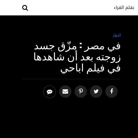
بقلم القراء
أخبار
في مصر : مزّق جسد
زوجته بعد أن شاهدها
في فيلم اباحي‎