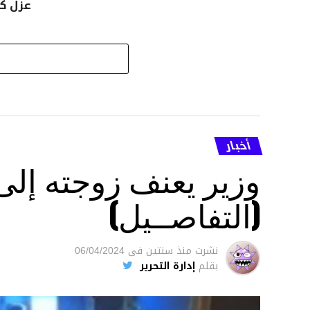
عزل كو
أخبار
وزير يعنف زوجته إل
(التفاصــيل)
نشرت
منذ سنتين
فى
06/04/2024
بقلم
إدارة التحرير