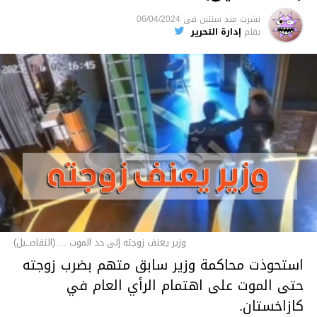
نشرت
منذ سنتين
فى
06/04/2024
بقلم
إدارة التحرير
وزير يعنف زوجته إلى حد الموت ... (التفاصــيل)
استحوذت محاكمة وزير سابق متهم بضرب زوجته
حتى الموت على اهتمام الرأي العام في
كازاخستان.