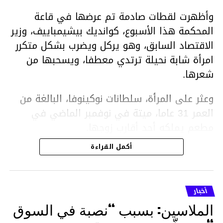
وأظهرت لقطات صادمة تم عرضها في قاعة
المحكمة هذا الأسبوع، كوانديك بيشيمباييف، وزير
الاقتصاد السابق، وهو يركل ويضرب بشكل متكرر
امرأة شابة نحيلة ترتدي معطفا، ويسحبها من
شعرها.
وعثر على المرأة، سلطانات نوكينوفا، البالغة من
العمر 31 عاما، ميتة في نوفمبر الماضي في
مطعم يملكه أحد أقارب زوجها.
أكمل القراءة
ووفقا لتقرير الطبيب الشرعي، توفيت نوكينوفا
متأثرة بصدمة في الدماغ، وكانت إحدى عظام
أنفها مكسورة وكانت هناك كدمات متعددة على
أخبار
وجهها ورأسها وذراعيها ويديها.
الملاسين: بسبب “نصبة في السوق
ويواجه بيشيمباييف (43 عاما) اتهامات بالتعذيب