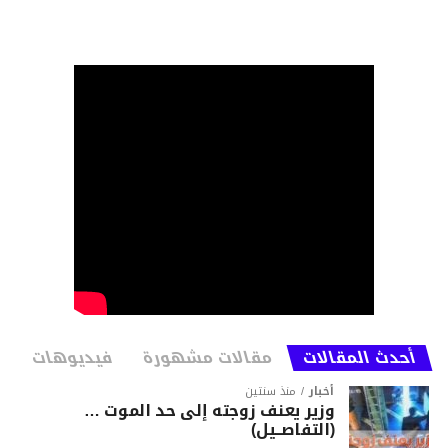
أحدث المقالات
مقالات مشهورة
فيديوهات
أخبار
منذ سنتين
وزير يعنف زوجته إلى حد الموت …
(التفاصــيل)