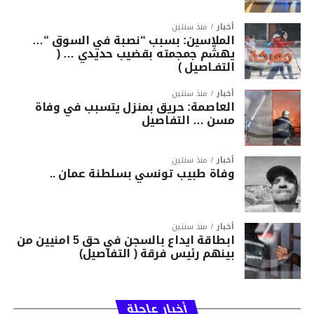
أخبار
منذ سنتين
الملاسين: بسبب “نصبة في السوق “…
يهشّم جمجمته بقضيب حديدي … (
التفـاصيل )
أخبار
منذ سنتين
العاصمة: حريق بمنزل يتسبب في وفاة
مسن … التفاصيل
أخبار
منذ سنتين
وفاة طبيب تونسي بسلطنة عمان ..
أخبار
منذ سنتين
ابطاقة ايداع بالسجن في حق 5 امنيين من
بينهم رئيس فرقة ( التفاصيل)
أخبار عاجلة