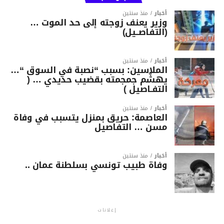
أخبار
منذ سنتين
وزير يعنف زوجته إلى حد الموت …
(التفاصــيل)
أخبار
منذ سنتين
الملاسين: بسبب “نصبة في السوق “…
يهشّم جمجمته بقضيب حديدي … (
التفـاصيل )
أخبار
منذ سنتين
العاصمة: حريق بمنزل يتسبب في وفاة
مسن … التفاصيل
أخبار
منذ سنتين
وفاة طبيب تونسي بسلطنة عمان ..
إعلانات