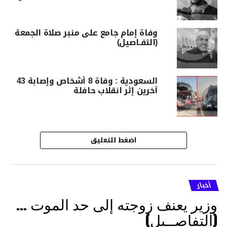
وفاة إمام جامع على منبر صلاة الجمعة
(التفـاصيل)
السعودية : وفاة 8 أشخاص وإصابة 43
آخرين إثر انقلاب حافلة
اضغط للتعليق
أخبار
وزير يعنف زوجته إلى حد الموت …
(التفاصــيل)