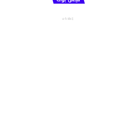
إعلانات
م.م