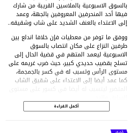
بالسوق الاسبوعية بالملاسين القريبة من شارك
فيها أحد المنحرفين المعروفين بالجهة، وعمد
إلى الاعتداء بالعنف الشديد على شاب وشقيقه..
ووفق ما توفر من معطيات فإن خلافا اندلع بين
طرفين النزاع على مكان انتصاب بالسوق
الاسبوعية ليعمد المتهم في قضية الحال إلى
تسلح بقضيب حديدي كبير، حيث ضرب غريمه على
مستوى الرأس وتسبب له في كسر بالجمجمة،
كما عمد أيضا إلى الاعتداء على شقيق الشاب
المتضرر ليتسبب له أيضا في كسور على مستوى
السابق واليد.
هذا وقد تمكن أعوان مركز الأمن الوطني بحي
أكمل القراءة
هلال في توقيت قياسي من محاصرة المشتبه به
والقبض عليه وإحالته على التحقيق في خصوص
ما نُسبه إليه.
أخبار