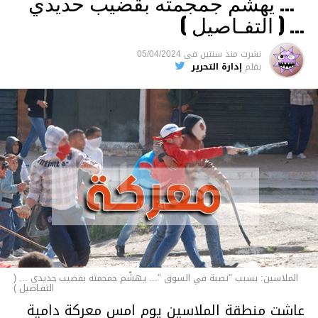
“… يهشّم جمجمته بقضيب حديدي
والقتل باستخدام العنف الشديد ويواجه عقوبة
… ( التفـاصيل )
السجن لمدة تصل إلى 20 عاما.
نشرت
منذ سنتين
فى
05/04/2024
الأخبار
بقلم
إدارة التحرير
الملاسين: بسبب "نصبة في السوق "... يهشّم جمجمته بقضيب حديدي ... (
التفـاصيل )
عاشت منطقة الملاسين يوم امس معركة دامية