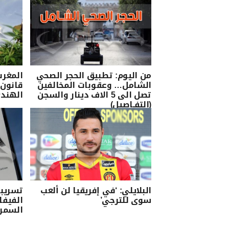
من اليوم: تطبيق الحجر الصحي
المغرب
الشامل… وعقوبات المخالفين
قانون 
تصل الى 5 الاف دينار والسجن
الهندي
(التفـاصيل)
البلايلي: ‘في إفريقيا لن ألعب
تسريبا
سوى للترجي’
الفيفا
السمر