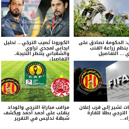
: الحكومة تصادق على
الكورونا تُصيب الترجّي… تحليل
ينظم زراعة القنب
ايجابي لمجدي تراوي
 … التفاصيل
والشعباني ينتظر النتيجة..
التفاصيل
ت تشير إلى قرب إعلان
مراقب مباراة الترجي والوداد
 الترجي بطلا للقارة
ينقلب على أحمد أحمد ويكشف
اء…
شبهة تدليس في التقرير