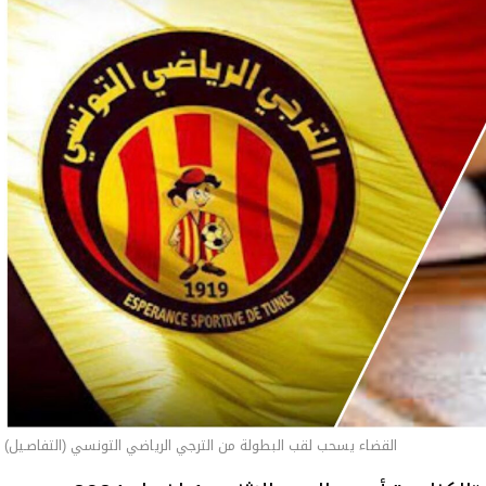
القضاء يسحب لقب البطولة من الترجي الرياضي التونسي (التفاصـيل)