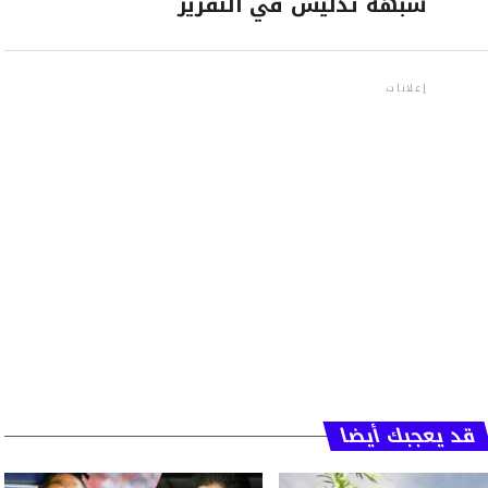
شبهة تدليس في التقرير
إعلانات
قد يعجبك أيضا