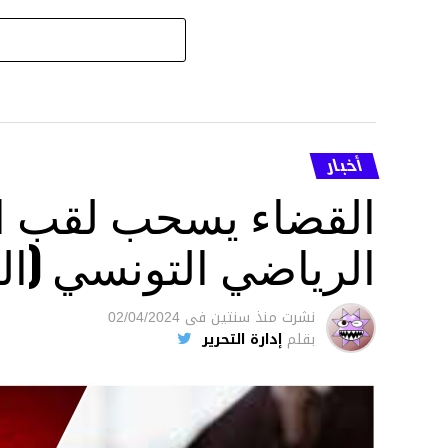
أخبار
القضاء يسحب لقب ال
الرياضي التونسي (ال
نشرت
منذ سنتين
فى
02/04/2024
بقلم
إدارة التحرير