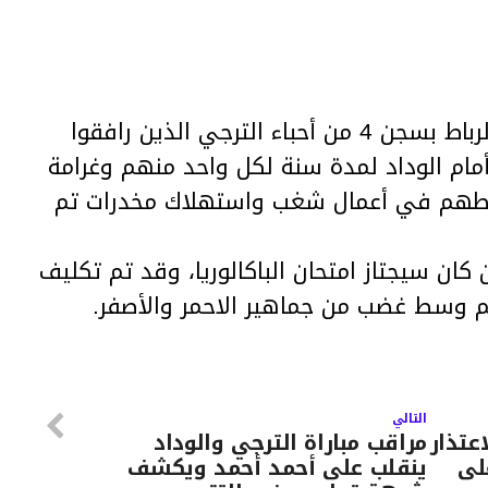
قضت محكمة بالعاصمة المغربية الرباط بسجن 4 من أحباء الترجي الذين رافقوا
مام الوداد لمدة سنة لكل واحد منهم وغرامة
تورطهم في أعمال شغب واستهلاك مخدرات تم
كان سيجتاز امتحان الباكالوريا، وقد تم تكليف
م وسط غضب من جماهير الاحمر والأصفر.
التالي
عتذار
مراقب مباراة الترجي والوداد
لى
ينقلب على أحمد أحمد ويكشف