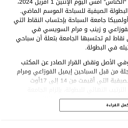
قررت الهيئة الوطنية للتحكيم الرياضي “الكناس” أمس اليوم الإثنين 1 افريل 2024،
لبطولة الصيفية للسباحة الموسم الماضي.
لمبيكا جامعة السباحة بإحتساب النقاط التي
لفوزاعي و زينب و مرام السويسي في
نقاط لم تحتسبها الجامعة بتعلة أن سباحي
يله في البطولة.
ي الأصل ونقض القرار الصادر عن المكتب
لة من قبل السباحين إيميل الفوزاعي ومرام
وزينب السويسي في نطاق البطولة الصيفية التي أقيمت من 14 إلى 17أوت
رتيب النهائي للبطولة، بإلزام الجامعة
جل أقصاه خمسة عشر يوما، وبالتالي سحب
مل القراءة
 لفريق أولمبيكا.