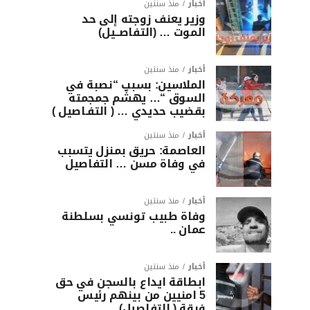
أخبار
منذ سنتين
وزير يعنف زوجته إلى حد
الموت … (التفاصــيل)
أخبار
منذ سنتين
الملاسين: بسبب “نصبة في
السوق “… يهشّم جمجمته
بقضيب حديدي … ( التفـاصيل )
أخبار
منذ سنتين
العاصمة: حريق بمنزل يتسبب
في وفاة مسن … التفاصيل
أخبار
منذ سنتين
وفاة طبيب تونسي بسلطنة
عمان ..
أخبار
منذ سنتين
ابطاقة ايداع بالسجن في حق
5 امنيين من بينهم رئيس
فرقة ( التفاصيل)