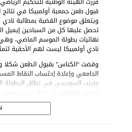
قبول طعن جمعية أولمبيكا في نتائج ا
ويتعلق موضوع القضية بمطالبة نادي أو
تحصل عليها كل من السباحين إيميل ا
نهائيات بطولة الموسم الماضي، وهي 
نادي أولمبيكا ليست لهم الأحقية لتمث
وقضت “الكناس” بقبول الطعن شكلا وف
الجامعي وإعادة إحتساب النقاط المسج
برادس وتوظيف أثر ذالك على مستوى الت
بإعادة إحتساب النقاط المذكورة في أ
أك
لقب البطولة من الترجي الرياضي ومنحه