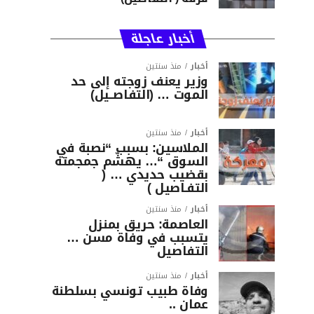
أخبار عاجلة
أخبار
منذ سنتين
وزير يعنف زوجته إلى حد
الموت … (التفاصــيل)
أخبار
منذ سنتين
الملاسين: بسبب “نصبة في
السوق “… يهشّم جمجمته
بقضيب حديدي … (
التفـاصيل )
أخبار
منذ سنتين
العاصمة: حريق بمنزل
يتسبب في وفاة مسن …
التفاصيل
أخبار
منذ سنتين
وفاة طبيب تونسي بسلطنة
عمان ..