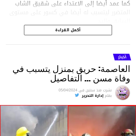
كما عمد أيضا إلى الاعتداء على شقيق الشاب
المتضرر ليتسبب له أيضا في كسور على مستوى
السابق واليد.
هذا وقد تمكن أعوان مركز الأمن الوطني بحي
أكمل القراءة
هلال في توقيت قياسي من محاصرة المشتبه به
والقبض عليه وإحالته على التحقيق في خصوص
ما نُسبه إليه.
أخبار
العاصمة: حريق بمنزل يتسبب في
وفاة مسن … التفاصيل
متابعة
نشرت
منذ سنتين
فى
05/04/2024
بقلم
إدارة التحرير
قسم الاخبار