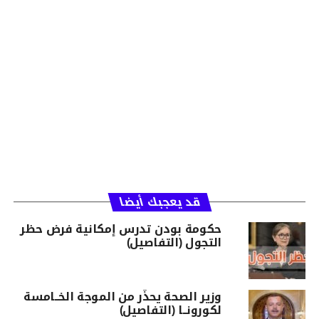
قد يعجبك أيضا
حكومة بودن تدرس إمكانية فرض حظر
التجول (التفاصيل)
وزير الصحة يحذّر من الموجة الخــامسة
لكورونــا (التفاصيل)