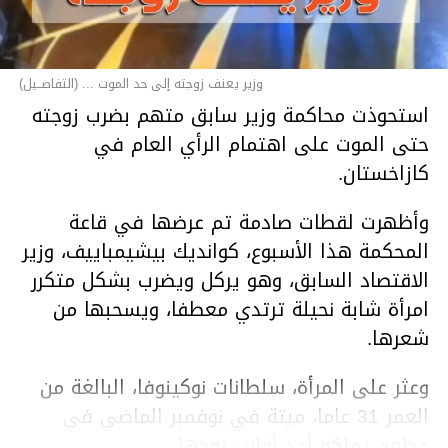
وزير يعنف زوجته إلى حد الموت ... (التفاصــيل)
استحوذت محاكمة وزير سابق متهم بضرب زوجته
حتى الموت على اهتمام الرأي العام في
كازاخستان.
وأظهرت لقطات صادمة تم عرضها في قاعة
المحكمة هذا الأسبوع، كوانديك بيشيمباييف، وزير
الاقتصاد السابق، وهو يركل ويضرب بشكل متكرر
امرأة شابة نحيلة ترتدي معطفا، ويسحبها من
شعرها.
وعثر على المرأة، سلطانات نوكينوفا، البالغة من
العمر 31 عاما، ميتة في نوفمبر الماضي في
مطعم يملكه أحد أقارب زوجها.