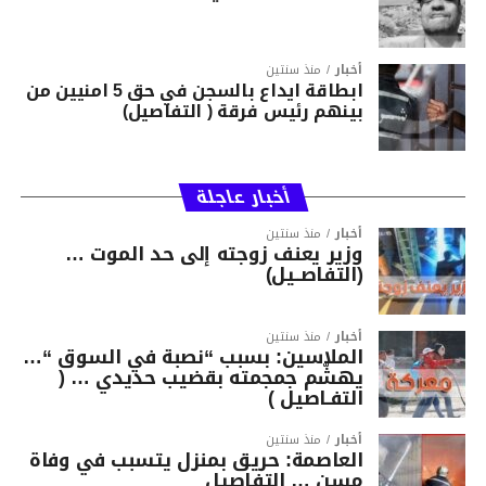
أخبار
منذ سنتين
ابطاقة ايداع بالسجن في حق 5 امنيين من
بينهم رئيس فرقة ( التفاصيل)
أخبار عاجلة
أخبار
منذ سنتين
وزير يعنف زوجته إلى حد الموت …
(التفاصــيل)
أخبار
منذ سنتين
الملاسين: بسبب “نصبة في السوق “…
يهشّم جمجمته بقضيب حديدي … (
التفـاصيل )
أخبار
منذ سنتين
العاصمة: حريق بمنزل يتسبب في وفاة
مسن … التفاصيل