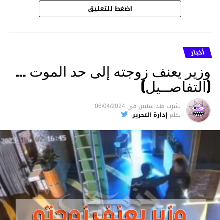
اضغط للتعليق
أخبار
وزير يعنف زوجته إلى حد الموت …
(التفاصــيل)
نشرت
منذ سنتين
فى
06/04/2024
بقلم
إدارة التحرير