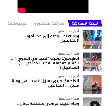
أحدث المقالات
مقالات مشهورة
فيديوهات
أخبار
منذ سنتين
وزير يعنف زوجته إلى حد الموت …
(التفاصــيل)
أخبار
منذ سنتين
الملاسين: بسبب “نصبة في السوق “…
يهشّم جمجمته بقضيب حديدي … (
التفـاصيل )
أخبار
منذ سنتين
العاصمة: حريق بمنزل يتسبب في وفاة
مسن … التفاصيل
أخبار
منذ سنتين
وفاة طبيب تونسي بسلطنة عمان ..