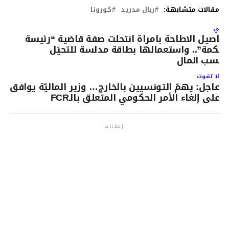
مقالات متشابهة:
ريال مدريد
كورونا
لتالي
فاصيل الاطاحة بامراة انتحلت صفة قاضية “رئيسة
حكمة”.. واستعمالها بطاقة مدلسة للتحيّل
كسب المال
لا تفوت
عاجل: يهمّ التونسيين بالخارج… وزير الماليّة يوافق
على إلغاء الأمر الحكومي المتعلق بالـFCR
إعلانات