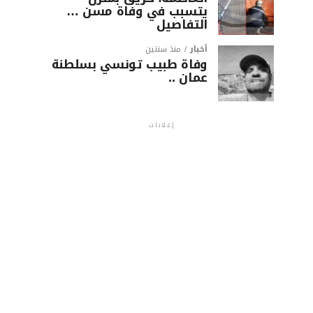
يتسبب في وفاة مسن …
التفاصيل
أخبار
منذ سنتين
وفاة طبيب تونسي بسلطنة
عمان ..
إعلانات