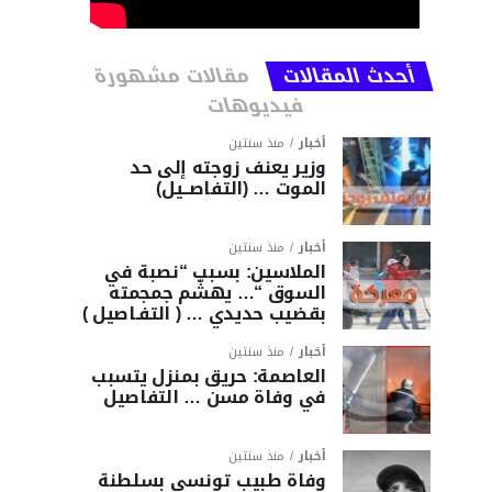
أحدث المقالات
مقالات مشهورة
فيديوهات
أخبار
منذ سنتين
وزير يعنف زوجته إلى حد
الموت … (التفاصــيل)
أخبار
منذ سنتين
الملاسين: بسبب “نصبة في
السوق “… يهشّم جمجمته
بقضيب حديدي … ( التفـاصيل )
أخبار
منذ سنتين
العاصمة: حريق بمنزل يتسبب
في وفاة مسن … التفاصيل
أخبار
منذ سنتين
وفاة طبيب تونسي بسلطنة