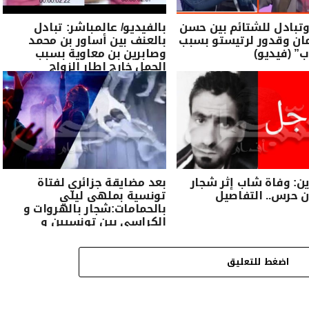
تبادل للشتائم بين حسن
بالفيديو/ عالمباشر: تبادل
ان وقدور لرتيستو بسبب
بالعنف بين أساور بن محمد
ب” (فيديو)
وصابرين بن معاوية بسبب
الحمل خارج اطار الزواج
ن: وفاة شاب إثر شجار
بعد مضايقة جزائري لفتاة
 حرس.. التفاصيل
تونسية بملهى ليلي
بالحمامات:شجار بالهروات و
الكراسي بين تونسيين و
جزائريين
اضغط للتعليق