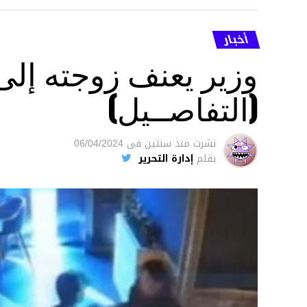
أخبار
وزير يعنف زوجته إل
(التفاصــيل)
نشرت
منذ سنتين
فى
06/04/2024
بقلم
إدارة التحرير