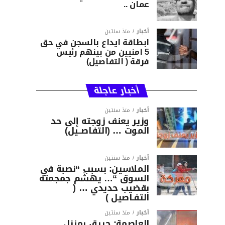
عمان ..
أخبار
منذ سنتين
ابطاقة ايداع بالسجن في حق
5 امنيين من بينهم رئيس
فرقة ( التفاصيل)
أخبار عاجلة
أخبار
منذ سنتين
وزير يعنف زوجته إلى حد
الموت … (التفاصــيل)
أخبار
منذ سنتين
الملاسين: بسبب “نصبة في
السوق “… يهشّم جمجمته
بقضيب حديدي … (
التفـاصيل )
أخبار
منذ سنتين
العاصمة: حريق بمنزل