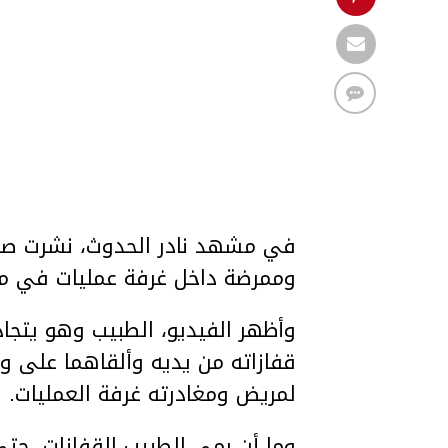
في مشهد نادر الحدوث، نشرت صحيف
وممرضة داخل غرفة عمليات في مس
وأظهر الفيديو، الطبيب وهو يتجاد
قفازاته من يديه وألقاهما على و
لمريض ومغادرته غرفة العمليات.
وما أن رمى الطبيب القفازات، حت