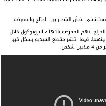
ستشفى لفضّ الشجار بين الجرّاح والممرضة.
اح اتهم الممرضة بانتهاك البروتوكول خلال
بينهما، فيما انتشر مقطع الفيديو بشكل كبير
ن شخص.