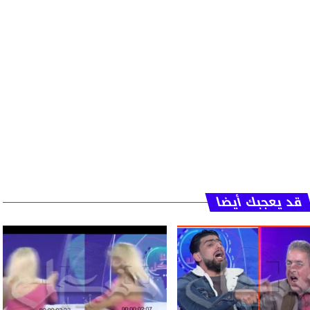
قد يعجبك أيضا