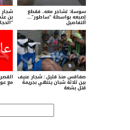
سوسة: تشاجر معه.. فقطع
شجار و
إصبعه بواسطة “ساطور”…
بن عثم
التفاصيل
“الحجا
صفاقس ‏منذ ‏قليل ‏: ‏شجار ‏عنيف
القصري
‏بين ‏ثلاثة ‏شبان ‏ينتهي ‏بجريمة
مع عون
‏قتل ‏بشعة