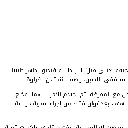
ة “ديلي ميل” البريطانية فيديو يظهر طبيبا
تشفى بالصين، وهما يتقاتلان بضراوة.
ل مع الممرضة، ثم احتدم الأمر بينهما، فخلع
جهها، بعد ثوان فقط من إجراء عملية جراحية
ى وجهت له الممرضة صفعة، قابلها بلكمات قوية