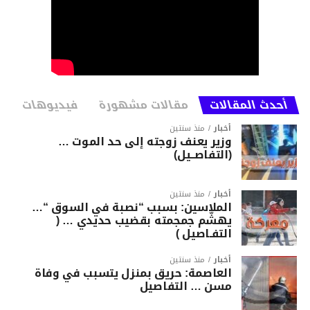
أحدث المقالات
مقالات مشهورة
فيديوهات
أخبار
منذ سنتين
وزير يعنف زوجته إلى حد الموت …
(التفاصــيل)
أخبار
منذ سنتين
الملاسين: بسبب “نصبة في السوق “…
يهشّم جمجمته بقضيب حديدي … (
التفـاصيل )
أخبار
منذ سنتين
العاصمة: حريق بمنزل يتسبب في وفاة
مسن … التفاصيل