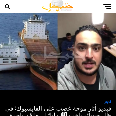
أخبار
فيديو أثار موجة غضب على الفايسبوك: في
ظل خسائر بلغت 40 مليارًا .. طاقم باخرة