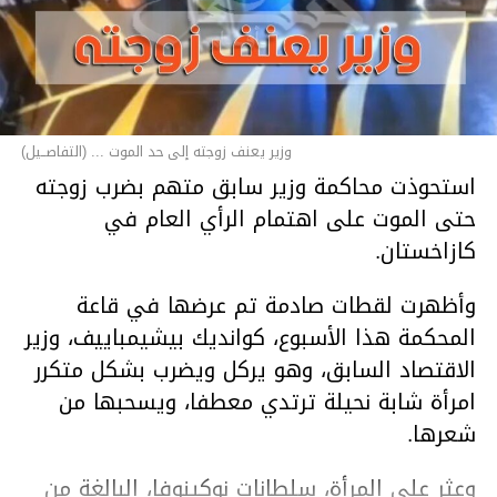
وزير يعنف زوجته إلى حد الموت ... (التفاصــيل)
استحوذت محاكمة وزير سابق متهم بضرب زوجته
حتى الموت على اهتمام الرأي العام في
كازاخستان.
وأظهرت لقطات صادمة تم عرضها في قاعة
المحكمة هذا الأسبوع، كوانديك بيشيمباييف، وزير
الاقتصاد السابق، وهو يركل ويضرب بشكل متكرر
امرأة شابة نحيلة ترتدي معطفا، ويسحبها من
شعرها.
وعثر على المرأة، سلطانات نوكينوفا، البالغة من