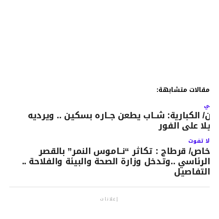
مقالات متشابهة:
لتالي
لان/ الكبارية: شــاب يطعن جــاره بسكين .. ويرديه
تيلا على الفور
لا تفوت
خاص/ قرطاج : تكاثر “نــاموس النمر” بالقصر
الرئاسي ..وتدخل وزارة الصحة والبيئة والفلاحة ..
التفاصيل
إعلانات