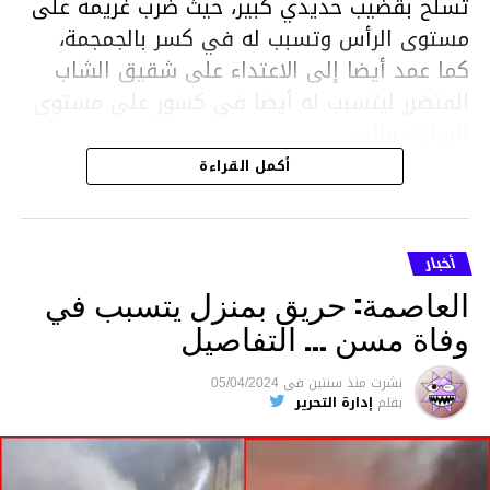
تسلح بقضيب حديدي كبير، حيث ضرب غريمه على
مستوى الرأس وتسبب له في كسر بالجمجمة،
كما عمد أيضا إلى الاعتداء على شقيق الشاب
المتضرر ليتسبب له أيضا في كسور على مستوى
السابق واليد.
هذا وقد تمكن أعوان مركز الأمن الوطني بحي
أكمل القراءة
هلال في توقيت قياسي من محاصرة المشتبه به
والقبض عليه وإحالته على التحقيق في خصوص
ما نُسبه إليه.
أخبار
العاصمة: حريق بمنزل يتسبب في
وفاة مسن … التفاصيل
متابعة
نشرت
منذ سنتين
فى
05/04/2024
بقلم
إدارة التحرير
قسم الاخبار