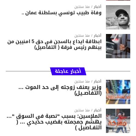
أخبار
منذ سنتين
وفاة طبيب تونسي بسلطنة عمان ..
أخبار
منذ سنتين
ابطاقة ايداع بالسجن في حق 5 امنيين من
بينهم رئيس فرقة ( التفاصيل)
أخبار عاجلة
أخبار
منذ سنتين
وزير يعنف زوجته إلى حد الموت …
(التفاصــيل)
أخبار
منذ سنتين
الملاسين: بسبب “نصبة في السوق “…
يهشّم جمجمته بقضيب حديدي … (
التفـاصيل )