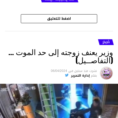
اضغط للتعليق
أخبار
وزير يعنف زوجته إلى حد الموت …
(التفاصــيل)
نشرت
منذ سنتين
فى
06/04/2024
بقلم
إدارة التحرير