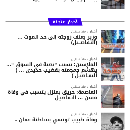
أخبار عاجلة
أخبار
منذ سنتين
وزير يعنف زوجته إلى حد الموت …
(التفاصــيل)
أخبار
منذ سنتين
الملاسين: بسبب “نصبة في السوق “…
يهشّم جمجمته بقضيب حديدي … (
التفـاصيل )
أخبار
منذ سنتين
العاصمة: حريق بمنزل يتسبب في وفاة
مسن … التفاصيل
أخبار
منذ سنتين
وفاة طبيب تونسي بسلطنة عمان ..