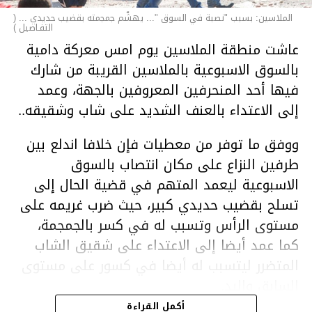
الملاسين: بسبب "نصبة في السوق "... يهشّم جمجمته بقضيب حديدي ... (
التفـاصيل )
عاشت منطقة الملاسين يوم امس معركة دامية
بالسوق الاسبوعية بالملاسين القريبة من شارك
فيها أحد المنحرفين المعروفين بالجهة، وعمد
إلى الاعتداء بالعنف الشديد على شاب وشقيقه..
ووفق ما توفر من معطيات فإن خلافا اندلع بين
طرفين النزاع على مكان انتصاب بالسوق
الاسبوعية ليعمد المتهم في قضية الحال إلى
تسلح بقضيب حديدي كبير، حيث ضرب غريمه على
مستوى الرأس وتسبب له في كسر بالجمجمة،
كما عمد أيضا إلى الاعتداء على شقيق الشاب
المتضرر ليتسبب له أيضا في كسور على مستوى
السابق واليد.
هذا وقد تمكن أعوان مركز الأمن الوطني بحي
أكمل القراءة