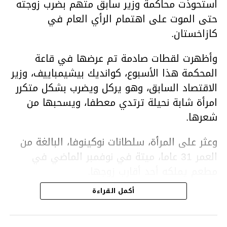
استحوذت محاكمة وزير سابق متهم بضرب زوجته
حتى الموت على اهتمام الرأي العام في
كازاخستان.
وأظهرت لقطات صادمة تم عرضها في قاعة
المحكمة هذا الأسبوع، كوانديك بيشيمباييف، وزير
الاقتصاد السابق، وهو يركل ويضرب بشكل متكرر
امرأة شابة نحيلة ترتدي معطفا، ويسحبها من
شعرها.
وعثر على المرأة، سلطانات نوكينوفا، البالغة من
العمر 31 عاما، ميتة في نوفمبر الماضي في
مطعم يملكه أحد أقارب زوجها.
أكمل القراءة
ووفقا لتقرير الطبيب الشرعي، توفيت نوكينوفا
متأثرة بصدمة في الدماغ، وكانت إحدى عظام
أنفها مكسورة وكانت هناك كدمات متعددة على