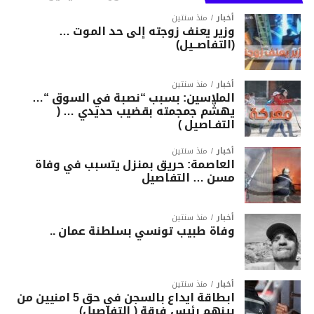
أخبار
منذ سنتين
وزير يعنف زوجته إلى حد الموت …
(التفاصــيل)
أخبار
منذ سنتين
الملاسين: بسبب “نصبة في السوق “…
يهشّم جمجمته بقضيب حديدي … (
التفـاصيل )
أخبار
منذ سنتين
العاصمة: حريق بمنزل يتسبب في وفاة
مسن … التفاصيل
أخبار
منذ سنتين
وفاة طبيب تونسي بسلطنة عمان ..
أخبار
منذ سنتين
ابطاقة ايداع بالسجن في حق 5 امنيين من
بينهم رئيس فرقة ( التفاصيل)