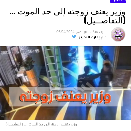
وزير يعنف زوجته إلى حد الموت …
(التفاصــيل)
نشرت
منذ سنتين
فى
06/04/2024
بقلم
إدارة التحرير
وزير يعنف زوجته إلى حد الموت ... (التفاصــيل)