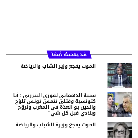
قد يعجبك أيضا
الموت يفجع وزير الشاب والرياضة
سنية الدهماني لفوزي البنزرتي : أنا
كتونسية وقتلي تتمس تونس نلوّح
والدين بو العدّة في المغرب ونروّح
وبلادي قبل كل شي”
الموت يفجع وزيرة الشباب والرياضة