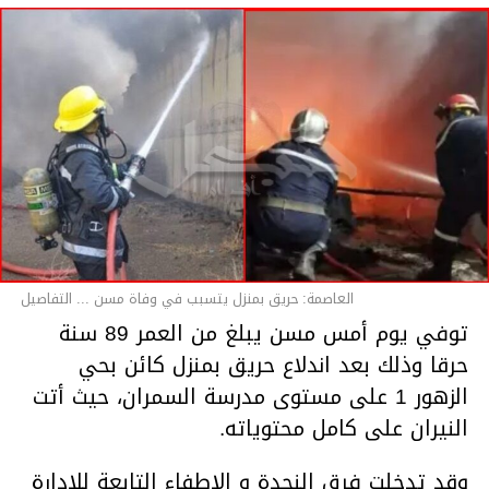
العاصمة: حريق بمنزل يتسبب في وفاة مسن ... التفاصيل
توفي يوم أمس مسن يبلغ من العمر 89 سنة
حرقا وذلك بعد اندلاع حريق بمنزل كائن بحي
الزهور 1 على مستوى مدرسة السمران، حيث أتت
النيران على كامل محتوياته.
وقد تدخلت فرق النجدة و الإطفاء التابعة للإدارة