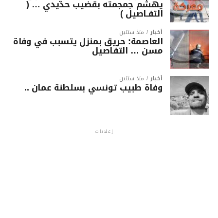
يهشّم جمجمته بقضيب حديدي … (
التفـاصيل )
أخبار
منذ سنتين
العاصمة: حريق بمنزل يتسبب في وفاة
مسن … التفاصيل
أخبار
منذ سنتين
وفاة طبيب تونسي بسلطنة عمان ..
إعلانات