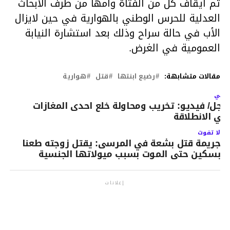
تم ايقاف كل من الفتاة وأمها من طرف الأبحاث
العدلية للحرس الوطني بالهوارية في حين لايزال
الأب في حالة سراح وذلك بعد استشارة النيابة
العمومية في الغرض.
مقالات متشابهة:
رضيع ابنتها
قتل
هوارية
لتالي
اجل/ فيديو: تخريب ومحاولة خلع احدى المغازات
حي الانطلاقة
لا تفوت
جريمة قتل بشعة في المرسى: يقتل زوجته طعنا
بسكين حتى الموت بسبب ميولاتها الجنسية
إعلانات