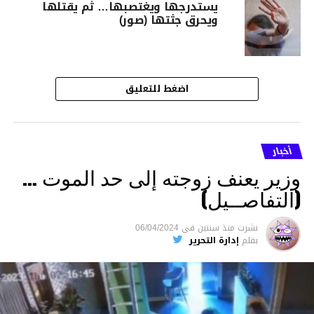
يستدرجها ويغتصبها… ثم يقتلها
ويحرق جثتها (صور)
اضغط للتعليق
أخبار
وزير يعنف زوجته إلى حد الموت …
(التفاصــيل)
نشرت
منذ سنتين
فى
06/04/2024
بقلم
إدارة التحرير