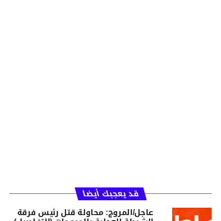
قد يعجبك أيضا
عاجل/المروج: محاولة قتل رئيس فرقة