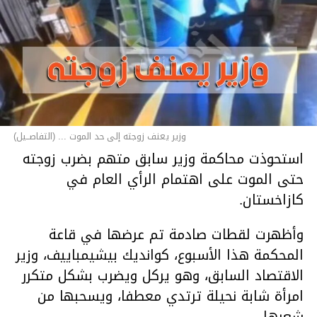
وزير يعنف زوجته إلى حد الموت ... (التفاصــيل)
استحوذت محاكمة وزير سابق متهم بضرب زوجته
حتى الموت على اهتمام الرأي العام في
كازاخستان.
وأظهرت لقطات صادمة تم عرضها في قاعة
المحكمة هذا الأسبوع، كوانديك بيشيمباييف، وزير
الاقتصاد السابق، وهو يركل ويضرب بشكل متكرر
امرأة شابة نحيلة ترتدي معطفا، ويسحبها من
شعرها.