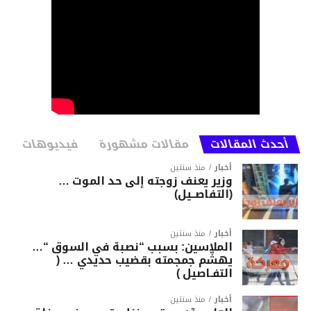
أحدث المقالات
مقالات مشهورة
فيديوهات
أخبار
منذ سنتين
وزير يعنف زوجته إلى حد الموت …
(التفاصــيل)
أخبار
منذ سنتين
الملاسين: بسبب “نصبة في السوق “…
يهشّم جمجمته بقضيب حديدي … (
التفـاصيل )
أخبار
منذ سنتين