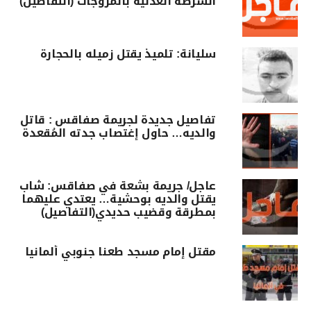
الشرطة العدلية بالمروجات (التفاصيل)
سليانة: تلميذ يقتل زميله بالحجارة
تفاصيل جديدة لجريمة صفاقس : قاتل
والديه… حاول إغتصاب جدته المُقعدة
عاجل/ جريمة بشعة في صفاقس: شاب
يقتل والديه بوحشية… يعتدي عليهما
بمطرقة وقضيب حديدي(التفاصيل)
مقتل إمام مسجد طعنا جنوبي ألمانيا