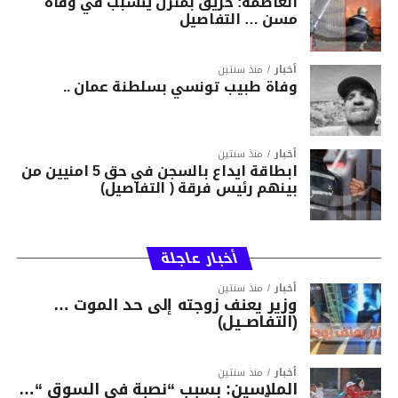
العاصمة: حريق بمنزل يتسبب في وفاة
مسن … التفاصيل
أخبار
منذ سنتين
وفاة طبيب تونسي بسلطنة عمان ..
أخبار
منذ سنتين
ابطاقة ايداع بالسجن في حق 5 امنيين من
بينهم رئيس فرقة ( التفاصيل)
أخبار عاجلة
أخبار
منذ سنتين
وزير يعنف زوجته إلى حد الموت …
(التفاصــيل)
أخبار
منذ سنتين
الملاسين: بسبب “نصبة في السوق “…